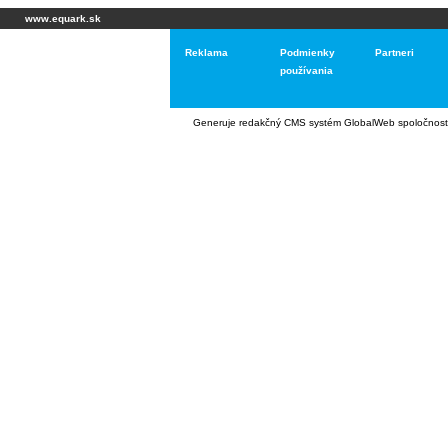
www.equark.sk
Reklama
Podmienky
Partneri
používania
Generuje
redakčný CMS systém GlobalWeb
spoločnost