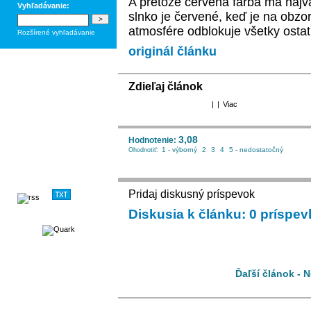
A pretože červená farba má najvä
Vyhľadávanie:
slnko je červené, keď je na obzo
atmosfére odblokuje všetky ostat
Rozšírené vyhľadávanie
originál článku
Zdieľaj článok
|
|
Viac
3,08
Hodnotenie:
1 - výborný
2
3
4
5 - nedostatočný
Ohodnotiť:
Pridaj diskusný príspevok
Diskusia k článku: 0 príspe
Ďaľší článok - 