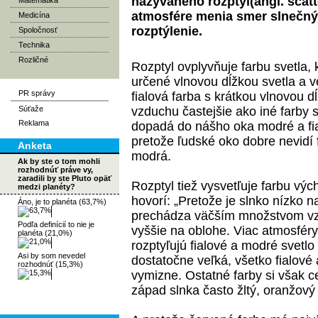
nazývaného rozptyl(angl. scatt
Matematika
atmosfére menia smer slnečný
Medicína
rozptýlenie.
Spoločnosť
Technika
Rozličné
Rozptyl ovplyvňuje farbu svetla, 
určené vlnovou dĺžkou svetla a v
PR správy
fialová farba s krátkou vlnovou 
Súťaže
vzduchu častejšie ako iné farby 
Reklama
dopadá do nášho oka modré a fia
pretože ľudské oko dobre nevidí 
Anketa
modrá.
Ak by ste o tom mohli
rozhodnúť práve vy,
zaradili by ste Pluto opäť
Rozptyl tiež vysvetľuje farbu v
medzi planéty?
hovorí: „Pretože je slnko nízko 
Áno, je to planéta (63,7%)
prechádza väčším množstvom vzd
Podľa definícií to nie je
vyššie na oblohe. Viac atmosfér
planéta (21,0%)
rozptyľujú fialové a modré svetlo
Asi by som nevedel
dostatočne veľká, všetko fialové
rozhodnúť (15,3%)
vymizne. Ostatné farby si však c
západ slnka často žltý, oranžový