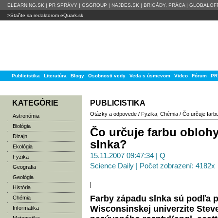
ELEARNING.SK
|
PR SPRÁVY
|
GSGROUP
|
NAJDES.SK
|
BRIGÁDY, PRÁCA
|
GLOBALOFF
>Staňte sa redaktorom eQuark.sk
Publicistika
Literatúra
Blogy
Osobnosti vedy
Veda s úsmevom
Video
Fórum
PR
KATEGÓRIE
PUBLICISTIKA
Otázky a odpovede
/
Fyzika
,
Chémia
/
Čo určuje farbu
Astronómia
Biológia
Čo určuje farbu obloh
Dizajn
slnka?
Ekológia
15.11.2007 09:47:34 | Q
Fyzika
Science Daily | Počet zobrazení: 4182x
Geografia
Geológia
|
História
Farby západu slnka sú podľa p
Chémia
Wisconsinskej univerzite Ste
Informatika