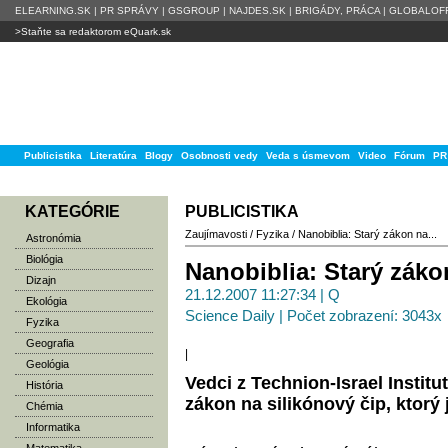
ELEARNING.SK
|
PR SPRÁVY
|
GSGROUP
|
NAJDES.SK
|
BRIGÁDY, PRÁCA
|
GLOBALOFF
>Staňte sa redaktorom eQuark.sk
Publicistika
Literatúra
Blogy
Osobnosti vedy
Veda s úsmevom
Video
Fórum
PR
KATEGÓRIE
PUBLICISTIKA
Zaujímavosti
/
Fyzika
/
Nanobiblia: Starý zákon na...
Astronómia
Biológia
Nanobiblia: Starý záko
Dizajn
21.12.2007 11:27:34 | Q
Ekológia
Science Daily | Počet zobrazení: 3043x
Fyzika
Geografia
|
Geológia
Vedci z Technion-Israel Institu
História
zákon na silikónový čip, ktorý
Chémia
Informatika