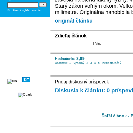
Starý zákon voľným okom. Veľko
Rozšírené vyhľadávanie
milimetre. Originálna nanobiblia
originál článku
Zdieľaj článok
|
|
Viac
3,89
Hodnotenie:
1 - výborný
2
3
4
5 - nedostatočný
Ohodnotiť:
Pridaj diskusný príspevok
Diskusia k článku: 0 príspe
Ďaľší článok - 