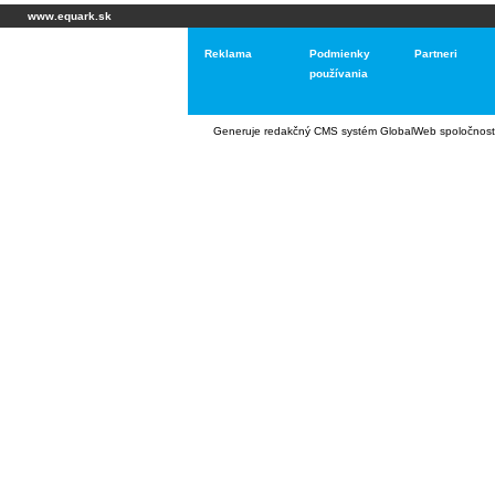
www.equark.sk
Reklama
Podmienky
Partneri
používania
Generuje
redakčný CMS systém GlobalWeb
spoločnost