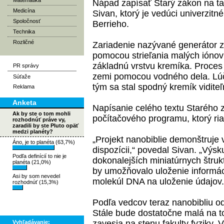
Matematika
Nápad zapísať Starý zákon na ta
Medicína
Sivan, ktorý je vedúci univerzitn
Spoločnosť
Berrieho.
Technika
Rozličné
Zariadenie nazývané generátor z
pomocou strieľania malých iónov
základnú vrstvu kremíka. Proces 
PR správy
zemi pomocou vodného dela. Lúč i
Súťaže
tým sa stal spodný kremík viditeľ
Reklama
Anketa
Napísanie celého textu Starého z
Ak by ste o tom mohli
počítačového programu, ktorý riad
rozhodnúť práve vy,
zaradili by ste Pluto opäť
medzi planéty?
„Projekt nanobiblie demonštruje 
Áno, je to planéta (63,7%)
dispozícii,“ povedal Sivan. „Výs
Podľa definícií to nie je
dokonalejších miniatúrnych štruk
planéta (21,0%)
by umožňovalo uloženie informáci
Asi by som nevedel
molekúl DNA na uloženie údajov.
rozhodnúť (15,3%)
Podľa vedcov teraz nanobibliu od
Stále bude dostatočne malá na to
zavesia na stenu fakulty fyziky. 
Vyhľadávanie: