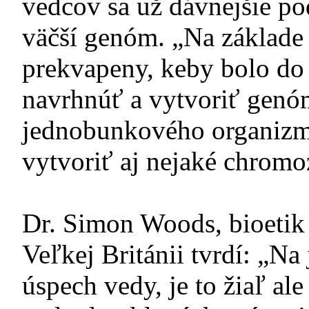
vedcov sa už dávnejšie po
väčší genóm. „Na základe
prekvapeny, keby bolo do
navrhnúť a vytvoriť genóm
jednobunkového organizm
vytvoriť aj nejaké chrom
Dr. Simon Woods, bioetik 
Veľkej Británii tvrdí: „Na 
úspech vedy, je to žiaľ ale