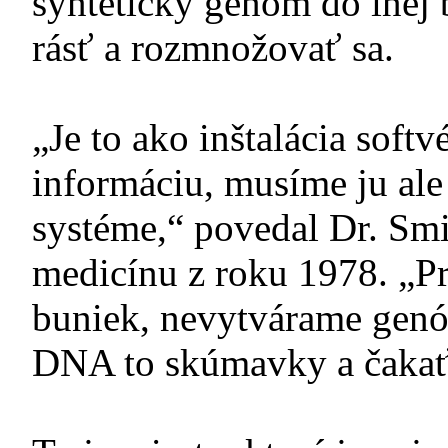
syntetický genóm do inej 
rásť a rozmnožovať sa.
„Je to ako inštalácia soft
informáciu, musíme ju al
systéme,“ povedal Dr. Smi
medicínu z roku 1978. „P
buniek, nevytvárame genó
DNA to skúmavky a čakať, 