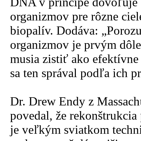
DNA v princípe dovoľuje 
organizmov pre rôzne ciel
biopalív. Dodáva: „Poroz
organizmov je prvým dôle
musia zistiť ako efektív
sa ten správal podľa ich p
Dr. Drew Endy z Massachus
povedal, že rekonštrukcia
je veľkým sviatkom techni