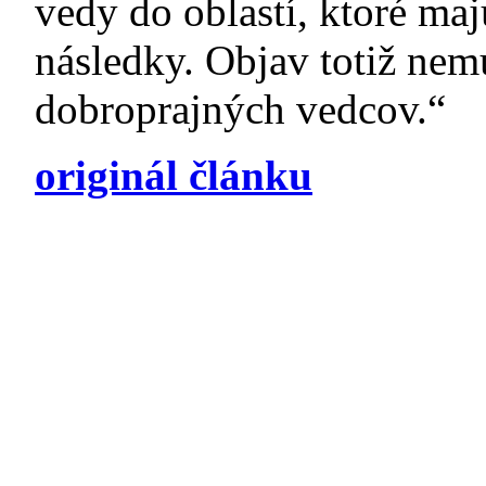
vedy do oblastí, ktoré ma
následky. Objav totiž nemu
dobroprajných vedcov.“
originál článku