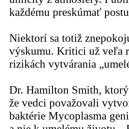
každému preskúmať postu
Niektorí sa totiž znepokoj
výskumu. Kritici už veľa 
rizikách vytvárania „umel
Dr. Hamilton Smith, ktorý 
že vedci považovali vyt
baktérie Mycoplasma geni
a nie k umelému životu. „