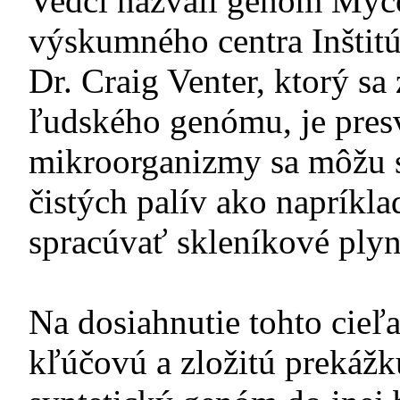
Vedci nazvali genóm Myc
výskumného centra Inštitú
Dr. Craig Venter, ktorý s
ľudského genómu, je pres
mikroorganizmy sa môžu s
čistých palív ako napríkla
spracúvať skleníkové plyn
Na dosiahnutie tohto cie
kľúčovú a zložitú prekážk