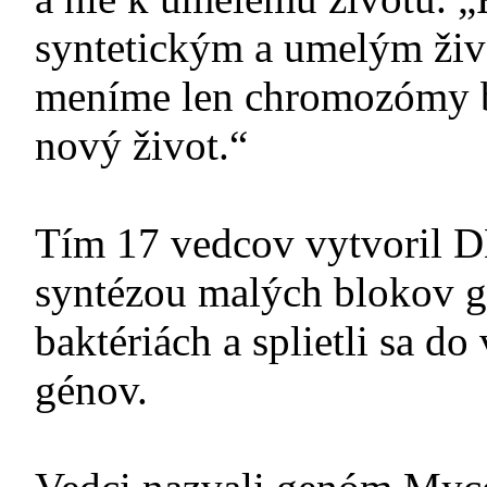
syntetickým a umelým živ
meníme len chromozómy b
nový život.“
Tím 17 vedcov vytvoril 
syntézou malých blokov g
baktériách a splietli sa do
génov.