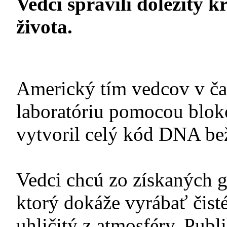
Vedci spravili dôležitý k
života.
Americký tím vedcov v čas
laboratóriu pomocou blok
vytvoril celý kód DNA bež
Vedci chcú zo získaných 
ktorý dokáže vyrábať čist
uhličitý z atmosféry. Pu