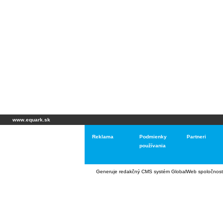
www.equark.sk
Reklama
Podmienky
Partneri
používania
Generuje
redakčný CMS systém GlobalWeb
spoločnost