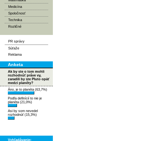
Matematika
Medicína
Spoločnosť
Technika
Rozličné
PR správy
Súťaže
Reklama
Anketa
Ak by ste o tom mohli
rozhodnúť práve vy,
zaradili by ste Pluto opäť
medzi planéty?
Áno, je to planéta (63,7%)
Podľa definícií to nie je
planéta (21,0%)
Asi by som nevedel
rozhodnúť (15,3%)
Vyhľadávanie: