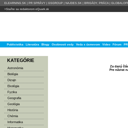
ELEARNING.SK
|
PR SPRÁVY
|
GSGROUP
|
NAJDES.SK
|
BRIGÁDY, PRÁCA
|
GLOBALOFF
>Staňte sa redaktorom eQuark.sk
Publicistika
Literatúra
Blogy
Osobnosti vedy
Veda s úsmevom
Video
Fórum
PR
KATEGÓRIE
Za daný člán
Astronómia
Pre návrat 
Biológia
Dizajn
Ekológia
Fyzika
Geografia
Geológia
História
Chémia
Informatika