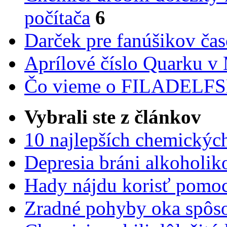
počítača
6
Darček pre fanúšikov ča
Aprílové číslo Quarku v
Čo vieme o FILADEL
Vybrali ste z článkov
10 najlepších chemickýc
Depresia bráni alkoholi
Hady nájdu korisť pomoc
Zradné pohyby oka spôs