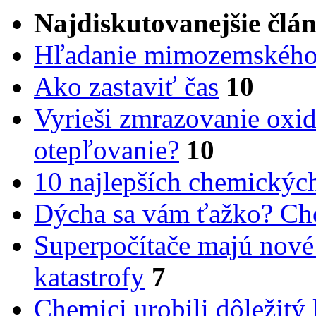
Najdiskutovanejšie člá
Hľadanie mimozemského 
Ako zastaviť čas
10
Vyrieši zmrazovanie oxid
otepľovanie?
10
10 najlepších chemickýc
Dýcha sa vám ťažko? Cho
Superpočítače majú nové
katastrofy
7
Chemici urobili dôležitý