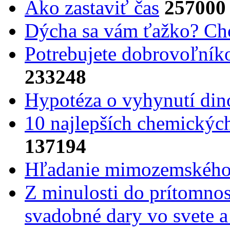
Ako zastaviť čas
257000
Dýcha sa vám ťažko? Cho
Potrebujet​e dobrovoľník
233248
Hypotéza o vyhynutí din
10 najlepších chemickýc
137194
Hľadanie mimozemského 
Z minulosti do prítomnost
svadobné dary vo svete 