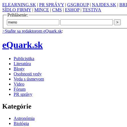
ELEARNING.SK
|
PR SPRÁVY
|
GSGROUP
|
NAJDES.SK
|
BR
SÍDLO FIRMY
|
MINCE
|
CMS
|
ESHOP
|
TESTIVA
Prihlásenie:
>Staňte sa redaktorom eQuark.sk
:
eQuark.sk
Publicistika
Literatúra
Blogy
Osobnosti vedy
Veda s úsmevom
Video
Fórum
PR správy
Kategórie
Astronómia
Biológia