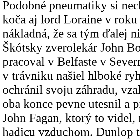
Podobné pneumatiky si nech
koča aj lord Loraine v roku
nákladná, že sa tým ďalej n
Škótsky zverolekár John B
pracoval v Belfaste v Seve
v trávniku našiel hlboké ry
ochránil svoju záhradu, vza
oba konce pevne utesnil a pr
John Fagan, ktorý to videl,
hadicu vzduchom. Dunlop te