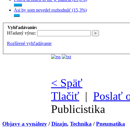
Asi by som nevedel rozhodnúť (15,3%)
Vyhľadávanie:
Hľadaný výraz:
Rozšírené vyhľadávanie
< Späť
Tlačiť
|
Poslať 
Publicistika
Objavy a vynálezy
/
Dizajn
,
Technika
/
Pneumatika