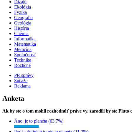
Dizajn
Ekológia
Fyzika
Geografia
Geológia
História
Chémia
Informatika
Matematika
Medicína
Spoločnosť
Technika
Rozličné
PR správy
Súťaže
Reklama
Anketa
Ak by ste o tom mohli rozhodnúť práve vy, zaradili by ste Pluto
Áno, je to planéta (63,7%)
Podľa definícií to nie je planéta (21,0%)