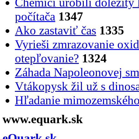
Chemici urobili dôležitý
počítača
1347
Ako zastaviť čas
1335
Vyrieši zmrazovanie oxid
otepľovanie?
1324
Záhada Napoleonovej smr
Vtákopysk žil už s dinos
Hľadanie mimozemského 
www.equark.sk
eQuark.sk