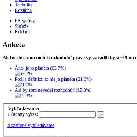
Technika
Rozličné
PR správy
Súťaže
Reklama
Anketa
Ak by ste o tom mohli rozhodnúť práve vy, zaradili by ste Pluto
Áno, je to planéta (63,7%)
Podľa definícií to nie je planéta (21,0%)
Asi by som nevedel rozhodnúť (15,3%)
Vyhľadávanie:
Hľadaný výraz:
Rozšírené vyhľadávanie