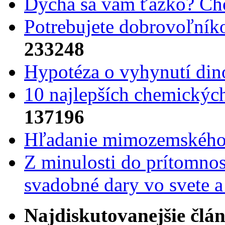
Dýcha sa vám ťažko? Cho
Potrebujet​e dobrovoľník
233248
Hypotéza o vyhynutí din
10 najlepších chemickýc
137196
Hľadanie mimozemského 
Z minulosti do prítomnost
svadobné dary vo svete 
Najdiskutovanejšie člá