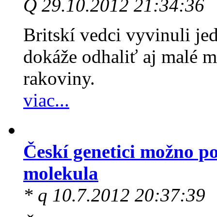
Q 29.10.2012 21:34:36
Britskí vedci vyvinuli je
dokáže odhaliť aj malé m
rakoviny.
viac...
Českí genetici možno p
molekula
* q 10.7.2012 20:37:39