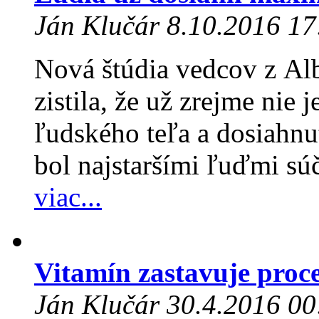
Ján Klučár 8.10.2016 17
Nová štúdia vedcov z Alb
zistila, že už zrejme nie 
ľudského teľa a dosiahnuť
bol najstaršími ľuďmi súč
viac...
Vitamín zastavuje proc
Ján Klučár 30.4.2016 00