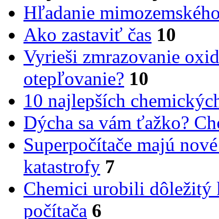
Hľadanie mimozemského 
Ako zastaviť čas
10
Vyrieši zmrazovanie oxid
otepľovanie?
10
10 najlepších chemickýc
Dýcha sa vám ťažko? Cho
Superpočítače majú nové
katastrofy
7
Chemici urobili dôležitý
počítača
6