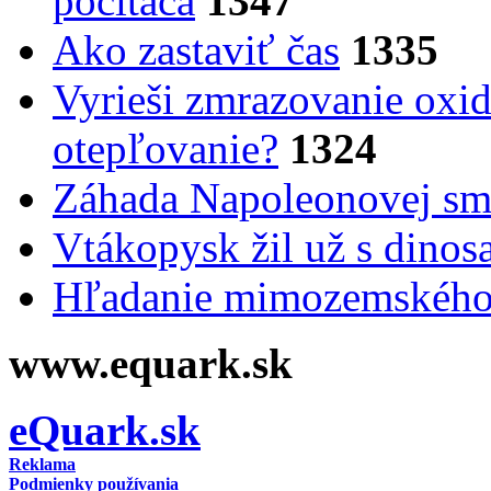
počítača
1347
Ako zastaviť čas
1335
Vyrieši zmrazovanie oxid
otepľovanie?
1324
Záhada Napoleonovej smr
Vtákopysk žil už s dinos
Hľadanie mimozemského 
www.equark.sk
eQuark.sk
Reklama
Podmienky používania