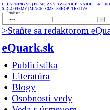
ELEARNING.SK
|
PR SPRÁVY
|
GSGROUP
|
NAJDES.SK
|
BR
SÍDLO FIRMY
|
MINCE
|
CMS
|
ESHOP
|
TESTIVA
Prihlásenie:
>Staňte sa redaktorom eQua
eQuark.sk
Publicistika
Literatúra
Blogy
Osobnosti vedy
Veda s úsmevom