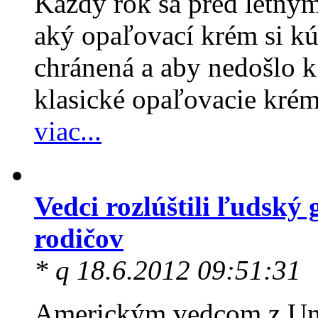
Každý rok sa pred letným
aký opaľovací krém si kú
chránená a aby nedošlo k 
klasické opaľovacie krémy
viac...
Vedci rozlúštili ľudský 
rodičov
* q 18.6.2012 09:51:31
Americkým vedcom z Uni