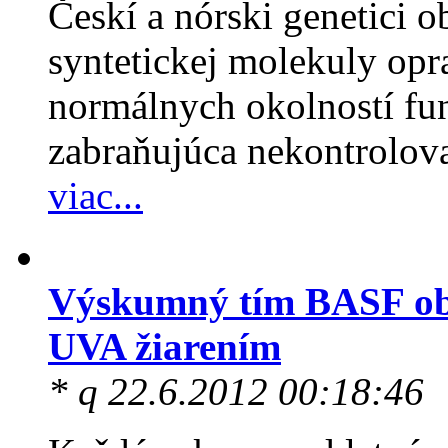
Českí a nórski genetici 
syntetickej molekuly opra
normálnych okolností fun
zabraňujúca nekontrolov
viac...
Výskumný tím BASF obj
UVA žiarením
* q 22.6.2012 00:18:46