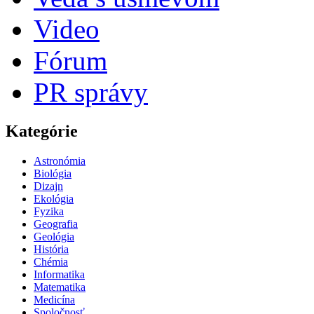
Video
Fórum
PR správy
Kategórie
Astronómia
Biológia
Dizajn
Ekológia
Fyzika
Geografia
Geológia
História
Chémia
Informatika
Matematika
Medicína
Spoločnosť