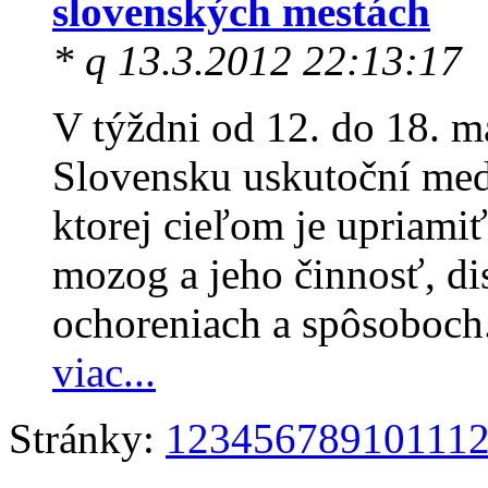
slovenských mestách
* q 13.3.2012 22:13:17
V týždni od 12. do 18. ma
Slovensku uskutoční me
ktorej cieľom je upriami
mozog a jeho činnosť, d
ochoreniach a spôsoboch.
viac...
Stránky:
1
2
3
4
5
6
7
8
9
10
11
1