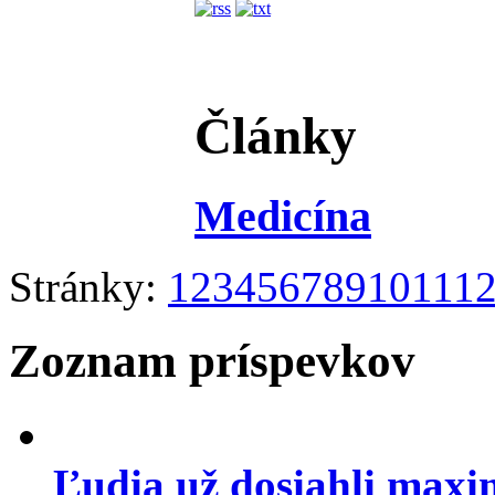
Články
Medicína
Stránky:
1
2
3
4
5
6
7
8
9
10
11
1
Zoznam príspevkov
Ľudia už dosiahli maxi