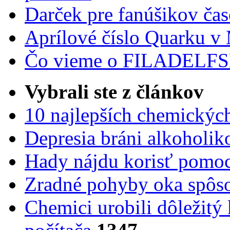
Darček pre fanúšikov ča
Aprílové číslo Quarku v
Čo vieme o FILADEL
Vybrali ste z článkov
10 najlepších chemickýc
Depresia bráni alkoholi
Hady nájdu korisť pomoc
Zradné pohyby oka spôs
Chemici urobili dôležitý