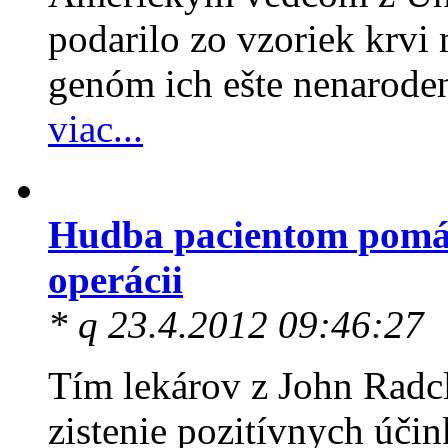
podarilo zo vzoriek krvi
genóm ich ešte nenarode
viac...
Hudba pacientom pomáh
operácii
* q 23.4.2012 09:46:27
Tím lekárov z John Radcl
zistenie pozitívnych úči