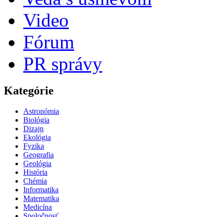
Video
Fórum
PR správy
Kategórie
Astronómia
Biológia
Dizajn
Ekológia
Fyzika
Geografia
Geológia
História
Chémia
Informatika
Matematika
Medicína
Spoločnosť