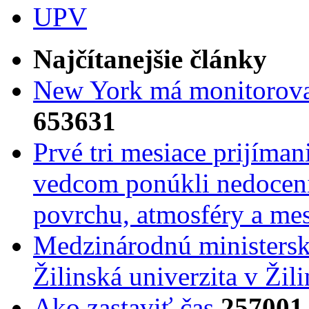
UPV
Najčítanejšie články
New York má monitorovac
653631
Prvé tri mesiace prijíma
vedcom ponúkli nedoceni
povrchu, atmosféry a mes
Medzinárodnú ministers
Žilinská univerzita v Žili
Ako zastaviť čas
257001