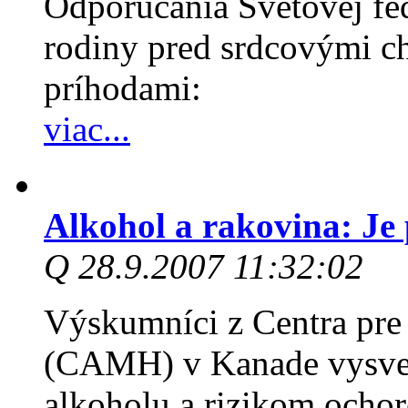
Odporúčania Svetovej fed
rodiny pred srdcovými 
príhodami:
viac...
Alkohol a rakovina: Je 
Q 28.9.2007 11:32:02
Výskumníci z Centra pre 
(CAMH) v Kanade vysvet
alkoholu a rizikom ochor