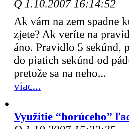
Q 1.10.2007 16:14:52
Ak vám na zem spadne kú
zjete? Ak veríte na prav
áno. Pravidlo 5 sekúnd, 
do piatich sekúnd od pád
pretože sa na neho...
viac...
Využitie “horúceho” ľa