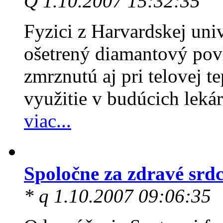
Q 1.10.2007 15:32:35
Fyzici z Harvardskej univ
ošetrený diamantový pov
zmrznutú aj pri telovej 
využitie v budúcich leká
viac...
Spoločne za zdravé srd
* q 1.10.2007 09:06:35