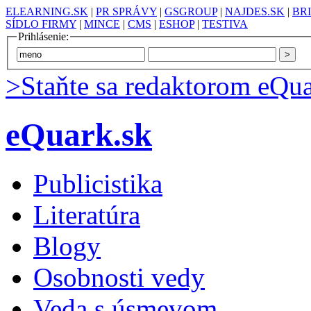
ELEARNING.SK
|
PR SPRÁVY
|
GSGROUP
|
NAJDES.SK
|
BR
SÍDLO FIRMY
|
MINCE
|
CMS
|
ESHOP
|
TESTIVA
Prihlásenie:
>Staňte sa redaktorom eQua
eQuark.sk
Publicistika
Literatúra
Blogy
Osobnosti vedy
Veda s úsmevom