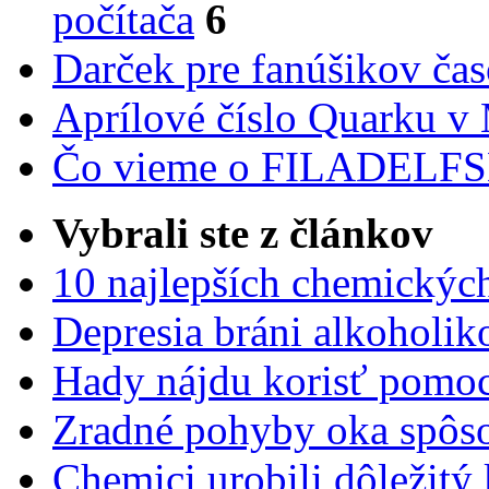
počítača
6
Darček pre fanúšikov ča
Aprílové číslo Quarku v
Čo vieme o FILADEL
Vybrali ste z článkov
10 najlepších chemickýc
Depresia bráni alkoholi
Hady nájdu korisť pomoc
Zradné pohyby oka spôs
Chemici urobili dôležitý