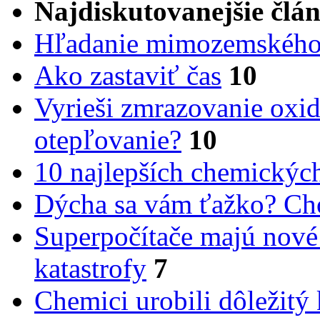
Najdiskutovanejšie člá
Hľadanie mimozemského 
Ako zastaviť čas
10
Vyrieši zmrazovanie oxid
otepľovanie?
10
10 najlepších chemickýc
Dýcha sa vám ťažko? Cho
Superpočítače majú nové
katastrofy
7
Chemici urobili dôležitý