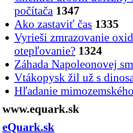
počítača
1347
Ako zastaviť čas
1335
Vyrieši zmrazovanie oxid
otepľovanie?
1324
Záhada Napoleonovej smr
Vtákopysk žil už s dinos
Hľadanie mimozemského 
www.equark.sk
eQuark.sk