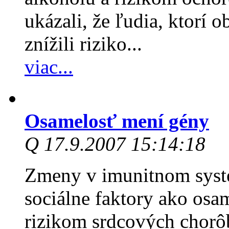
ukázali, že ľudia, ktorí o
znížili riziko...
viac...
Osamelosť mení gény
Q 17.9.2007 15:14:18
Zmeny v imunitnom systé
sociálne faktory ako os
rizikom srdcových chorô