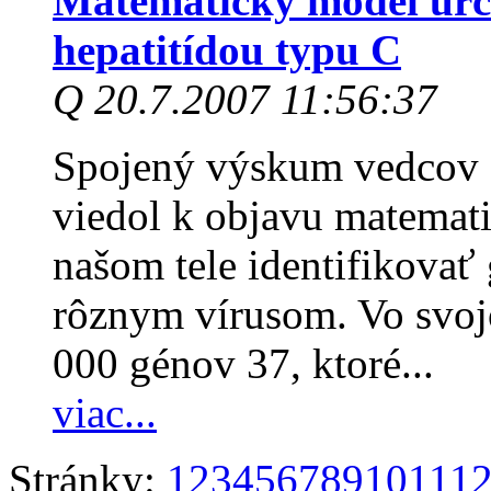
Matematický model určí
hepatitídou typu C
Q 20.7.2007 11:56:37
Spojený výskum vedcov z 
viedol k objavu matemati
našom tele identifikovať
rôznym vírusom. Vo svoj
000 génov 37, ktoré...
viac...
Stránky:
1
2
3
4
5
6
7
8
9
10
11
1