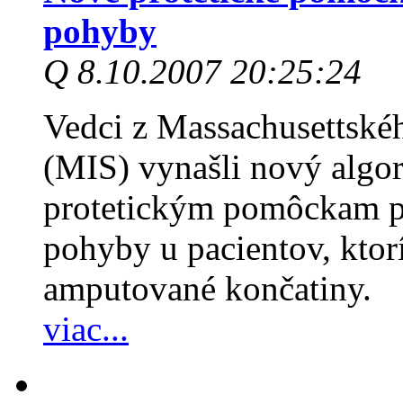
pohyby
Q 8.10.2007 20:25:24
Vedci z Massachusettskéh
(MIS) vynašli nový algo
protetickým pomôckam p
pohyby u pacientov, ktor
amputované končatiny.
viac...