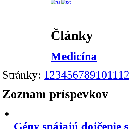
Články
Medicína
Stránky:
1
2
3
4
5
6
7
8
9
10
11
1
Zoznam príspevkov
Gény spájajú dojčenie 