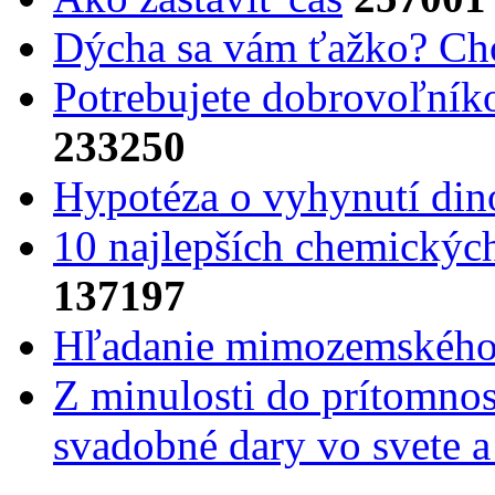
Dýcha sa vám ťažko? Cho
Potrebujet​e dobrovoľník
233250
Hypotéza o vyhynutí din
10 najlepších chemickýc
137197
Hľadanie mimozemského 
Z minulosti do prítomnost
svadobné dary vo svete 