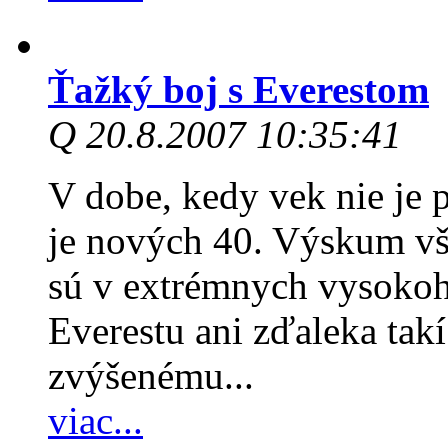
Ťažký boj s Everestom
Q 20.8.2007 10:35:41
V dobe, kedy vek nie je p
je nových 40. Výskum vša
sú v extrémnych vysoko
Everestu ani zďaleka tak
zvýšenému...
viac...