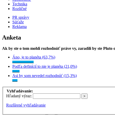
Technika
Rozličné
PR správy
Súťaže
Reklama
Anketa
Ak by ste o tom mohli rozhodnúť práve vy, zaradili by ste Pluto
Áno, je to planéta (63,7%)
Podľa definícií to nie je planéta (21,0%)
Asi by som nevedel rozhodnúť (15,3%)
Vyhľadávanie:
Hľadaný výraz:
Rozšírené vyhľadávanie