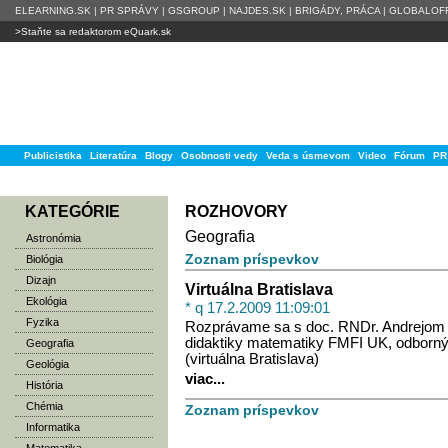
ELEARNING.SK
|
PR SPRÁVY
|
GSGROUP
|
NAJDES.SK
|
BRIGÁDY, PRÁCA
|
GLOBALOFF
>Staňte sa redaktorom eQuark.sk
Publicistika
Literatúra
Blogy
Osobnosti vedy
Veda s úsmevom
Video
Fórum
PR
KATEGÓRIE
ROZHOVORY
Geografia
Astronómia
Zoznam príspevkov
Biológia
Dizajn
Virtuálna Bratislava
Ekológia
* q 17.2.2009 11:09:01
Fyzika
Rozprávame sa s doc. RNDr. Andrejom F
didaktiky matematiky FMFI UK, odborn
Geografia
(virtuálna Bratislava)
Geológia
viac...
História
Chémia
Zoznam príspevkov
Informatika