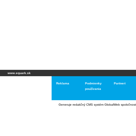
www.equark.sk
Reklama
Podmienky
Partneri
používania
Generuje
redakčný CMS systém GlobalWeb
spoločnost