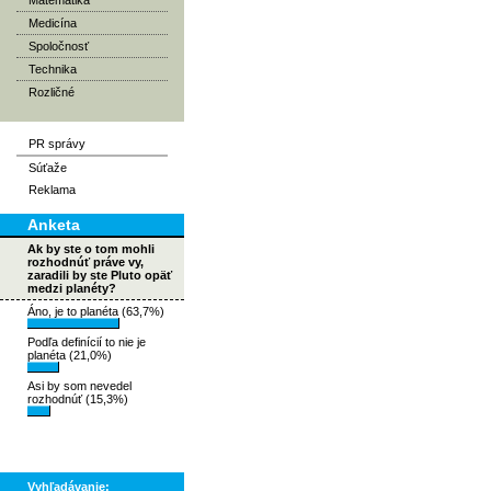
Matematika
Medicína
Spoločnosť
Technika
Rozličné
PR správy
Súťaže
Reklama
Anketa
Ak by ste o tom mohli
rozhodnúť práve vy,
zaradili by ste Pluto opäť
medzi planéty?
Áno, je to planéta (63,7%)
Podľa definícií to nie je
planéta (21,0%)
Asi by som nevedel
rozhodnúť (15,3%)
Vyhľadávanie: