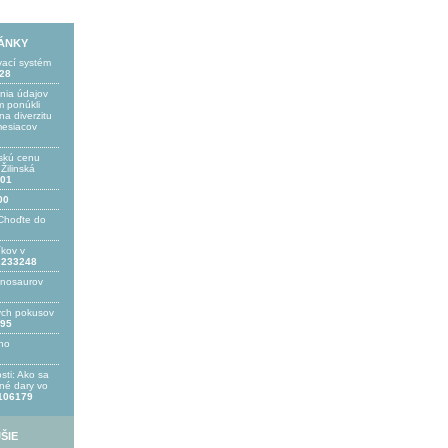
LÁNKY
vací systém
28
ania údajov
 ponúkli
a diverzitu
mesiacov
skú cenu
ilinská
01
00
Choďte do
íkov v
233248
inosaurov
ých pokusov
95
ho
sti: Ako sa
bné dary vo
106179
ŠIE