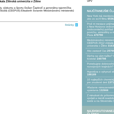
UPV
a Žilinská univerzita v Žiline
dy, výskumu a športu Dušan Čaplovič a generálna tajomníčka
štúdiá (CEEPUS) Elisabeth Sorantin Medzinárodnú ministerskú
NAJČÍTANEJŠIE Č
New York má monitoro
ako zo sci-fi filmu
6536
Prvé tri mesiace prijím
Stránky:
1
z New Horizons vedcom
nedoceniteľný pohľad n
povrchu, atmosféry a 
Pluta
470790
Medzinárodnú minister
CEEPUS 2012 získala Ž
univerzita v Žiline
3163
Ako zastaviť čas
2570
Dýcha sa vám ťažko? 
kostola!
240798
Potrebujet​e dobrovoľn
rozvojovýc​h krajinách?
Hypotéza o vyhynutí d
188189
10 najlepších chemick
pre znudené deti
1371
Hľadanie mimozemské
vysielania
132666
Z minulosti do prítomno
vyvíjali a menili svado
svete a na Slovensku
NAJDISKUTOVANEJ