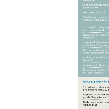
ČLÁNKY
Hľadanie mimozemské
vysielania
20
Ako zastaviť čas
10
Vyrieši zmrazovanie ox
uhličitého globálne ot
10
10 najlepších chemick
pre znudené deti
8
Dýcha sa vám ťažko? 
kostola!
7
Superpočítače majú n
vysvetlenie Tunguskej 
Chemici urobili dôležitý
vzniku molekulárneho 
Darček pre fanúšikov 
Quark
6
Aprílové číslo Quarku
Čo vieme o FILADEL
EXPERIMENTE
6
VYBRALI STE Z Č
10 najlepších chemick
pre znudené deti
1623
Depresia bráni alkohol
vydržať bez alkoholu
1
Hady nájdu korisť po
vibrácií
1400