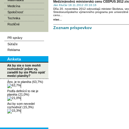
Matematika
Medzinárodnú ministerskú cenu CEEPUS 2012 získal
Ján Klučár 18.11.2012 20:16:16
Medicína
Dňa 20. novembra 2012 odovzdajú minister školstva, ve
Spoločnosť
Stredoeurópskeho výmenného programu pre univerzitné 
cenu...
Technika
viac...
Rozličné
Zoznam príspevkov
PR správy
Súťaže
Reklama
Anketa
Ak by ste o tom mohli
rozhodnúť práve vy,
zaradili by ste Pluto opäť
medzi planéty?
Áno, je to planéta (63,7%)
Podľa definícií to nie je
planéta (21,0%)
Asi by som nevedel
rozhodnúť (15,3%)