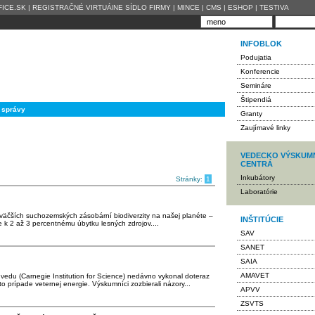
ICE.SK
|
REGISTRAČNÉ VIRTUÁlNE SÍDLO FIRMY
|
MINCE
|
CMS
|
ESHOP
|
TESTIVA
INFOBLOK
Podujatia
Konferencie
Semináre
Štipendiá
 správy
Granty
Zaujímavé linky
VEDECKO VÝSKUM
CENTRÁ
Inkubátory
Stránky:
1
Laboratórie
väčších suchozemských zásobární biodiverzity na našej planéte –
INŠTITÚCIE
e k 2 až 3 percentnému úbytku lesných zdrojov....
SAV
SANET
SAIA
AMAVET
vedu (Carnegie Institution for Science) nedávno vykonal doteraz
to prípade veternej energie. Výskumníci zozbierali názory...
APVV
ZSVTS