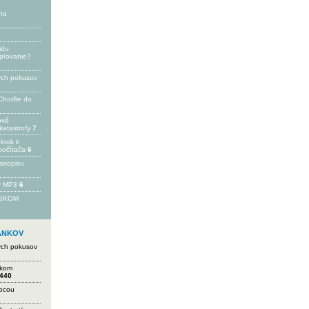
ho
idu
epľovanie?
ých pokusov
Choďte do
ové
katastrofy
7
 krok k
počítača
6
časopisu
 v MP3
6
FSKOM
LÁNKOV
ých pokusov
ikom
440
mocou