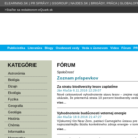
ELEARNING.SK
|
PR SPRÁVY
|
GSGROUP
|
NAJDES.SK
|
BRIGÁDY, PRÁCA
|
GLOBALOFF
>Staňte sa redaktorom eQuark.sk
Publicistika
Literatúra
Blogy
Osobnosti vedy
Veda s úsmevom
Video
Fórum
PR
KATEGÓRIE
FÓRUM
Spoločnosť
Astronómia
Zoznam príspevkov
Biológia
Dizajn
Za stratu biodiverzity lesov zaplatíme
Ján Klučár 6.11.2016 12:29:07
Ekológia
Nové celosvetové vyhodnotenie stavu lesov – zrejme naj
ukázalo, že priemerná strata 10 percent biodiverzity vedi
Fyzika
viac...
Geografia
Geológia
Vyhodnotenie budúcnosti veternej energie
Ján Klučár 18.9.2016 21:47:27
História
Výskumný tím Near Zero, patriaci Carnegieho ústavu pre 
najrozsiahlejšiu štúdiu konkrétneho zdroja energie- v tom
Chémia
viac...
Informatika