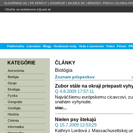
ELEARNING.SK
|
PR SPRÁVY
|
GSGROUP
|
NAJDES.SK
|
BRIGÁDY, PRÁCA
|
GLOBALOFF
>Staňte sa redaktorom eQuark.sk
Publicistika
Literatúra
Blogy
Osobnosti vedy
Veda s úsmevom
Video
Fórum
PR
KATEGÓRIE
ČLÁNKY
Biológia
Astronómia
Zoznam príspevkov
Biológia
Dizajn
Zubor stále na okraji priepasti vyh
Ekológia
Q 4.8.2009 17:57:11
Fyzika
Najväčšiemu európskemu cicavcovi, zub
snahám vyhynutie.
Geografia
viac...
Geológia
História
Nielen psy štekajú
Chémia
Q 15.7.2009 12:53:29
Informatika
Kathryn Lordová z Massachusettskej univ