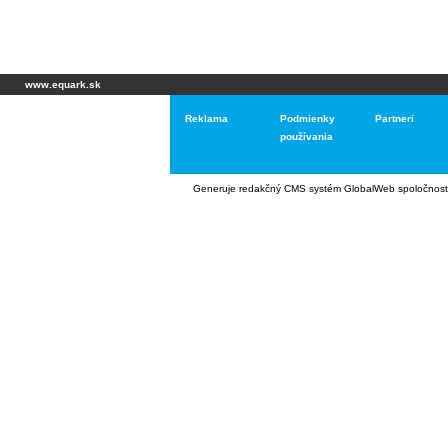
www.equark.sk
Reklama
Podmienky
Partneri
používania
Generuje
redakčný CMS systém GlobalWeb
spoločnost