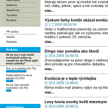
Matematika
štekajú okrem psov aj mnohé iné zvierat
Medicína
než vtáky, jelene, opice a iné zvieratá, k
Spoločnosť
viac...
Technika
Výskum farby kvetín ukázal evolúci
Rozličné
Q 1.7.2009 08:54:54
Vedci z Kalifornskej univerzity sa zam
PR správy
rastliny pokračujúc tak vo výskume, k
hrášku v polovici 19. storočia.
Súťaže
viac...
Reklama
Anketa
Dingo viac pomáha ako škodí
Ak by ste o tom mohli
Q 29.6.2009 16:06:43
rozhodnúť práve vy,
Znovuobjavenie sa psov dingo v niektor
zaradili by ste Pluto opäť
medzi planéty?
divú prírodu aj pre chovateľov dobytka.
Áno, je to planéta (63,7%)
viac...
Podľa definícií to nie je
Evolúcia je v teple rýchlejšia
planéta (21,0%)
Q 29.6.2009 15:48:41
Asi by som nevedel
Klíma môže mať priamy vplyv na rýchlos
rozhodnúť (15,3%)
viac...
Levy tvoria svorky kvôli miestnym
Q 29.6.2009 15:08:51
Vyhľadávanie: