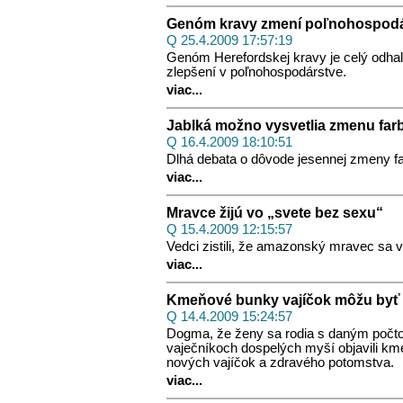
Genóm kravy zmení poľnohospod
Q 25.4.2009 17:57:19
Genóm Herefordskej kravy je celý odha
zlepšení v poľnohospodárstve.
viac...
Jablká možno vysvetlia zmenu farb
Q 16.4.2009 18:10:51
Dlhá debata o dôvode jesennej zmeny far
viac...
Mravce žijú vo „svete bez sexu“
Q 15.4.2009 12:15:57
Vedci zistili, že amazonský mravec sa v
viac...
Kmeňové bunky vajíčok môžu byť re
Q 14.4.2009 15:24:57
Dogma, že ženy sa rodia s daným počtom
vaječníkoch dospelých myší objavili k
nových vajíčok a zdravého potomstva.
viac...