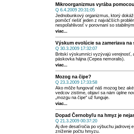
Mikroorganizmus vyrába pomocou 
Q 6.4.2009 20:31:05
Jednobunkový organizmus, ktorý dokáže 
pomôcť riešiť jeden z najväčších problé
nespoľahlivosť v porovnaní so stabilným
viac...
Výskum evolúcie sa zameriava na 
Q 30.3.2009 17:32:07
Britskí výskumníci vyzývajú verejnosť, 
páskovka hájna (Cepea nemoralis).
viac...
Mozog na čipe?
Q 23.3.2009 17:33:58
Ako môže fungovať náš mozog bez akéh
vedcov zistíme, objaví sa nám úplne no
„mozgu na čipe“ už funguje.
viac...
Dopad Černobyľu na hmyz je neja
Q 21.3.2009 00:37:20
Aj dve desaťročia po výbuchu jadrovej e
zníženie počtu hmyzu.