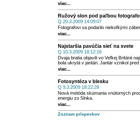
viac...
Ružový slon pod paľbou fotografo
Q 20.3.2009 14:09:07
Fotografovi sa podarilo niekoľkými zábe
viac...
Najstaršia pavúčia sieť na svete
Q 10.3.2009 18:12:16
Dvaja bratia objavili vo Veľkej Británii 
bola ukrytá v jantári. Jantár vznikol pre
viac...
Fotosyntéza v blesku
Q 9.3.2009 18:22:28
Nová metóda skúmania vnútorných proce
energiu zo Slnka.
viac...
Zoznam príspevkov