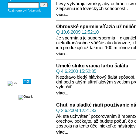
Levy vytvárajú svorky, aby ochránili svo
zlepšeniu ich loveckých schopností.
Rozšírené vyhľadávanie
viac...
Obrovské spermie víťazia už milió
Q 19.6.2009 12:52:10
Je spermia a je superspermia – giganti
niekoľkonásobne väčšie ako kôrovce, ktor
ich produkujú už takmer 100 miliónov ro
viac...
Umelé slnko vracia farbu šalátu
Q 4.6.2009 15:52:35
Nezdravo bledý hlávkový šalát spôsobí,
dní pod slabým ultrafialovým svetlom p
vylepšiť.
viac...
Chuť na sladké riadi používanie n
Q 2.6.2009 12:21:33
Ak ste uchvátení pozorovaním šimpanzov
orechov, počkajte, až budete počuť, čo 
zostroja na tento účel niekoľko nástrojov
viac...