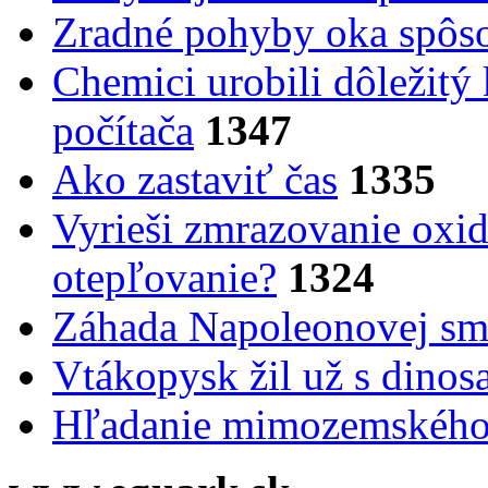
Zradné pohyby oka spôs
Chemici urobili dôležitý
počítača
1347
Ako zastaviť čas
1335
Vyrieši zmrazovanie oxid
otepľovanie?
1324
Záhada Napoleonovej smr
Vtákopysk žil už s dinos
Hľadanie mimozemského 