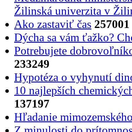
Žilinská univerzita v Žili
Ako zastaviť čas
257001
Dýcha sa vám ťažko? Cho
Potrebujet​e dobrovoľník
233249
Hypotéza o vyhynutí din
10 najlepších chemickýc
137197
Hľadanie mimozemského 
Z minulosti do prítomnost