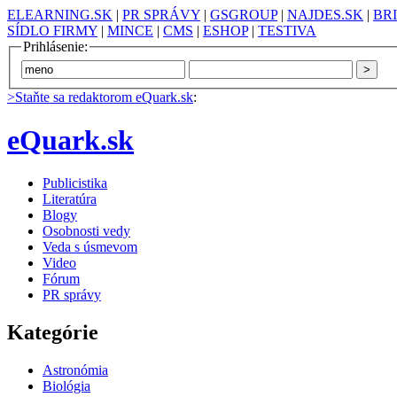
ELEARNING.SK
|
PR SPRÁVY
|
GSGROUP
|
NAJDES.SK
|
BR
SÍDLO FIRMY
|
MINCE
|
CMS
|
ESHOP
|
TESTIVA
Prihlásenie:
>Staňte sa redaktorom eQuark.sk
:
eQuark.sk
Publicistika
Literatúra
Blogy
Osobnosti vedy
Veda s úsmevom
Video
Fórum
PR správy
Kategórie
Astronómia
Biológia