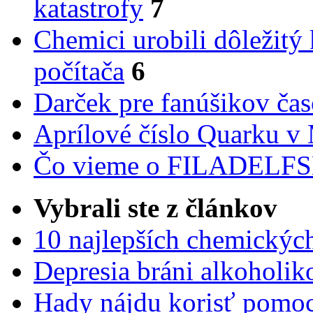
katastrofy
7
Chemici urobili dôležitý
počítača
6
Darček pre fanúšikov ča
Aprílové číslo Quarku v
Čo vieme o FILADEL
Vybrali ste z článkov
10 najlepších chemickýc
Depresia bráni alkoholi
Hady nájdu korisť pomoc