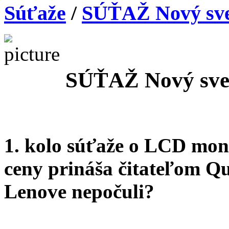
Súťaže
/
SÚŤAŽ Nový svet
SÚŤAŽ Nový svet
1. kolo súťaže o LCD mon
ceny prináša čitateľom Q
Lenove nepočuli?