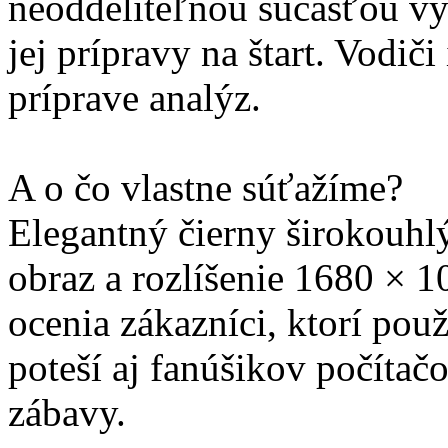
neoddeliteľnou súčasťou vý
jej prípravy na štart. Vodič
príprave analýz.
A o čo vlastne súťažíme?
Elegantný čierny širokouhl
obraz a rozlíšenie 1680 × 1
ocenia zákazníci, ktorí použ
poteší aj fanúšikov počítačo
zábavy.