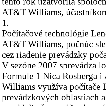
tento rok uzatvorila spolo
AT&T Williams, účastníko
1.
Počítačové technológie Len
AT&T Williams, počnúc sle
cez riadenie prevádzky poča
V sezóne 2007 sprevádza l
Formule 1 Nica Rosberga 
Williams využíva počítače
prevádzkových oblastiach 