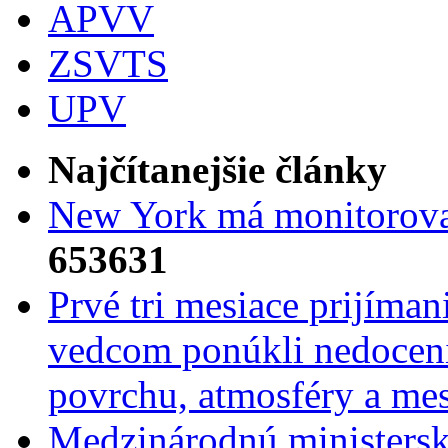
APVV
ZSVTS
UPV
Najčítanejšie články
New York má monitorovac
653631
Prvé tri mesiace prijíma
vedcom ponúkli nedoceni
povrchu, atmosféry a mes
Medzinárodnú ministers