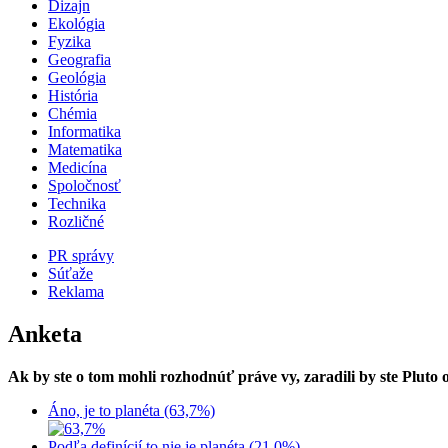
Dizajn
Ekológia
Fyzika
Geografia
Geológia
História
Chémia
Informatika
Matematika
Medicína
Spoločnosť
Technika
Rozličné
PR správy
Súťaže
Reklama
Anketa
Ak by ste o tom mohli rozhodnúť práve vy, zaradili by ste Pluto
Áno, je to planéta (63,7%)
Podľa definícií to nie je planéta (21,0%)