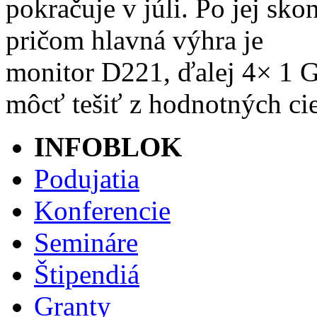
pokračuje v júli. Po jej sk
pričom hlavná výhra je
monitor D221, ďalej 4× 1 G
môcť tešiť z hodnotných ci
INFOBLOK
Podujatia
Konferencie
Semináre
Štipendiá
Granty