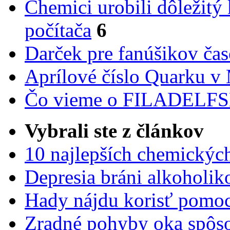
Chemici urobili dôležitý
počítača
6
Darček pre fanúšikov ča
Aprílové číslo Quarku v
Čo vieme o FILADEL
Vybrali ste z článkov
10 najlepších chemickýc
Depresia bráni alkoholi
Hady nájdu korisť pomoc
Zradné pohyby oka spôs