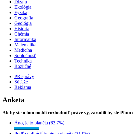
Dizajn
Ekológia
Fyzika
Geografia
Geológia
História
Chémia
Informatika
Matematika
Medicína
Spoločnosť
Technika
Rozličné
PR správy
Súťaže
Reklama
Anketa
Ak by ste o tom mohli rozhodnúť práve vy, zaradili by ste Pluto
Áno, je to planéta (63,7%)
Podľa definícií to nie je planéta (21,0%)