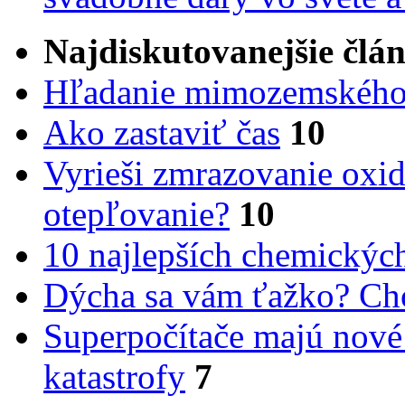
Najdiskutovanejšie člá
Hľadanie mimozemského 
Ako zastaviť čas
10
Vyrieši zmrazovanie oxid
otepľovanie?
10
10 najlepších chemickýc
Dýcha sa vám ťažko? Cho
Superpočítače majú nové
katastrofy
7