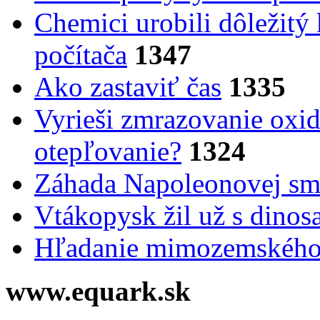
Chemici urobili dôležitý
počítača
1347
Ako zastaviť čas
1335
Vyrieši zmrazovanie oxid
otepľovanie?
1324
Záhada Napoleonovej smr
Vtákopysk žil už s dinos
Hľadanie mimozemského 
www.equark.sk