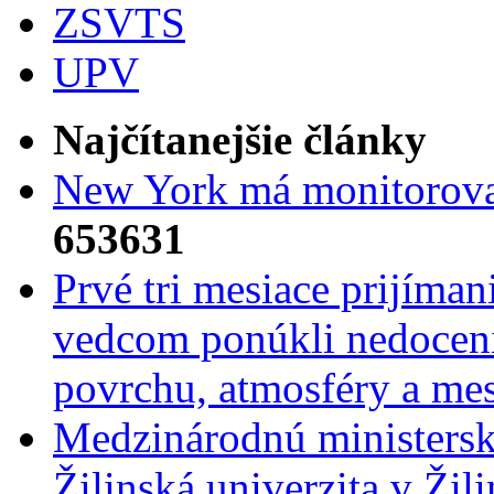
ZSVTS
UPV
Najčítanejšie články
New York má monitorovac
653631
Prvé tri mesiace prijíma
vedcom ponúkli nedoceni
povrchu, atmosféry a mes
Medzinárodnú ministers
Žilinská univerzita v Žili