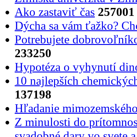
Ako zastaviť čas
257001
Dýcha sa vám ťažko? Cho
Potrebujet​e dobrovoľník
233250
Hypotéza o vyhynutí din
10 najlepších chemickýc
137198
Hľadanie mimozemského 
Z minulosti do prítomnost
svadobné dary vo svete 