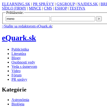
ELEARNING.SK
|
PR SPRÁVY
|
GSGROUP
|
NAJDES.SK
|
BR
SÍDLO FIRMY
|
MINCE
|
CMS
|
ESHOP
|
TESTIVA
Prihlásenie:
>Staňte sa redaktorom eQuark.sk
:
eQuark.sk
Publicistika
Literatúra
Blogy
Osobnosti vedy
Veda s úsmevom
Video
Fórum
PR správy
Kategórie
Astronómia
Biológia