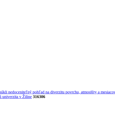
úkli nedoceniteľný pohľad na diverzitu povrchu, atmosféry a mesiacov
univerzita v Žiline
316306