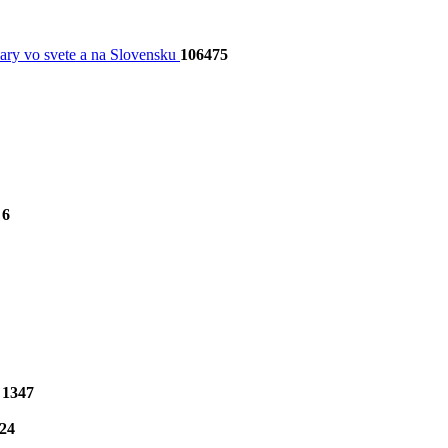
dary vo svete a na Slovensku
106475
6
1347
24