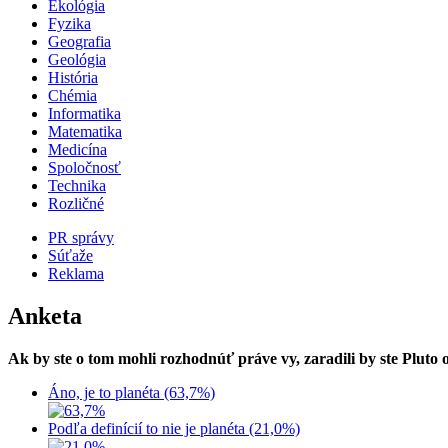
Ekológia
Fyzika
Geografia
Geológia
História
Chémia
Informatika
Matematika
Medicína
Spoločnosť
Technika
Rozličné
PR správy
Súťaže
Reklama
Anketa
Ak by ste o tom mohli rozhodnúť práve vy, zaradili by ste Pluto
Áno, je to planéta (63,7%)
Podľa definícií to nie je planéta (21,0%)