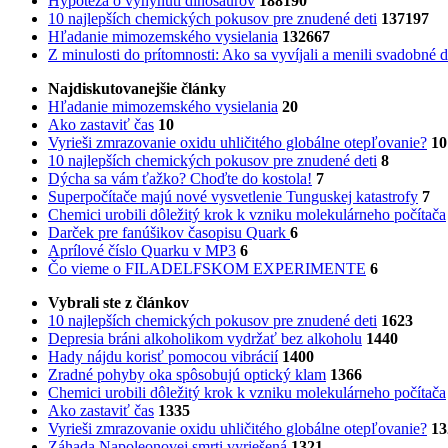
Hypotéza o vyhynutí dinosaurov
188190
10 najlepších chemických pokusov pre znudené deti
137197
Hľadanie mimozemského vysielania
132667
Z minulosti do prítomnosti: Ako sa vyvíjali a menili svadobné 
Najdiskutovanejšie články
Hľadanie mimozemského vysielania
20
Ako zastaviť čas
10
Vyrieši zmrazovanie oxidu uhličitého globálne otepľovanie?
10
10 najlepších chemických pokusov pre znudené deti
8
Dýcha sa vám ťažko? Choďte do kostola!
7
Superpočítače majú nové vysvetlenie Tunguskej katastrofy
7
Chemici urobili dôležitý krok k vzniku molekulárneho počítača
Darček pre fanúšikov časopisu Quark
6
Aprílové číslo Quarku v MP3
6
Čo vieme o FILADELFSKOM EXPERIMENTE
6
Vybrali ste z článkov
10 najlepších chemických pokusov pre znudené deti
1623
Depresia bráni alkoholikom vydržať bez alkoholu
1440
Hady nájdu korisť pomocou vibrácií
1400
Zradné pohyby oka spôsobujú optický klam
1366
Chemici urobili dôležitý krok k vzniku molekulárneho počítača
Ako zastaviť čas
1335
Vyrieši zmrazovanie oxidu uhličitého globálne otepľovanie?
13
Záhada Napoleonovej smrti vyriešená
1321