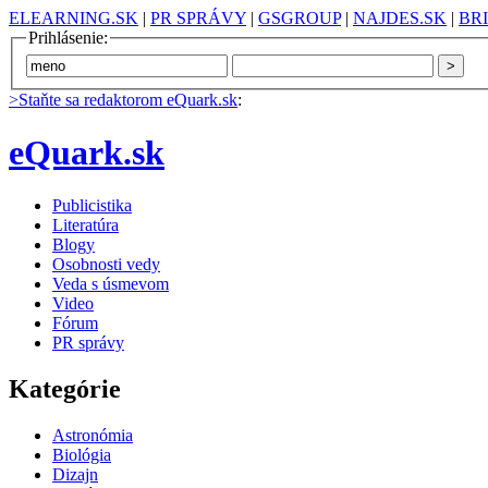
ELEARNING.SK
|
PR SPRÁVY
|
GSGROUP
|
NAJDES.SK
|
BR
Prihlásenie:
>Staňte sa redaktorom eQuark.sk
:
eQuark.sk
Publicistika
Literatúra
Blogy
Osobnosti vedy
Veda s úsmevom
Video
Fórum
PR správy
Kategórie
Astronómia
Biológia
Dizajn