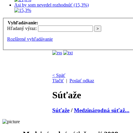
Asi by som nevedel rozhodnúť (15,3%)
Vyhľadávanie:
Hľadaný výraz:
Rozšírené vyhľadávanie
< Späť
Tlačiť
|
Poslať odkaz
Súťaže
Súťaže
/
Medzinárodná súťaž...