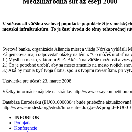
Medzinárodná súťaž esejí 2008
V súčasnosti väčšina svetovej populácie populácie žije v metských
mestská infraštruktúra. To je časť úvodu do témy tohtoročnej súť
Svetová banka, organizácia Aliancia miest a vláda Nórska vyhlásili 
Záujemcovia majú odpovedať otázky na tému: "Čo môžeš urobiť na v
1.) Mysli na mesto, v ktorom žiješ. Aké sú najväčšie možnosti a výzvy 
2.) Čo je potrebné urobiť, aby sa mesto zmenilo na mesto tvojich sno
3.) Aká by mohla byť tvoja úloha, spolu s tvojimi rovesníkmi, pri vyt
Uzávierka pre účasť: 23. marec 2008
Všetky informácie nájdete na stránke: http://www.essaycompetition.o
Databáza Eurodesku (EU0010000304) bude priebežne aktualizovaná
http://www.eurodesk.org/edesk/Infocentre.do?go=2&progId=EU
INFOBLOK
Podujatia
Konferencie