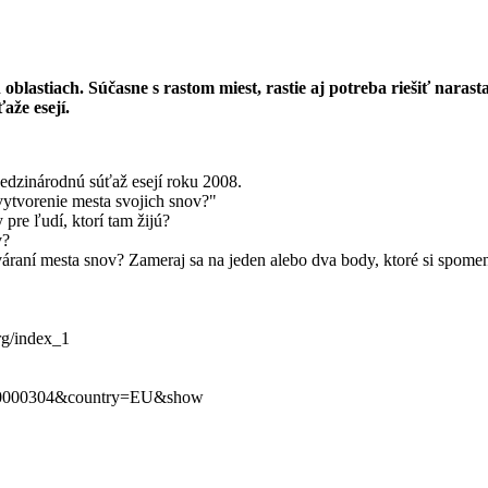
 oblastiach. Súčasne s rastom miest, rastie aj potreba riešiť nara
aže esejí.
Medzinárodnú súťaž esejí roku 2008.
ytvorenie mesta svojich snov?"
pre ľudí, ktorí tam žijú?
v?
váraní mesta snov? Zameraj sa na jeden alebo dva body, ktoré si spomen
rg/index_1
0010000304&country=EU&show