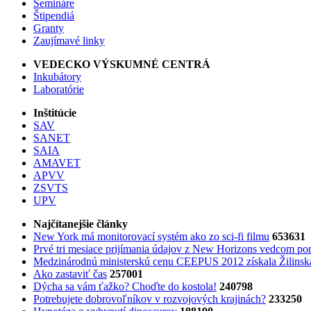
Semináre
Štipendiá
Granty
Zaujímavé linky
VEDECKO VÝSKUMNÉ CENTRÁ
Inkubátory
Laboratórie
Inštitúcie
SAV
SANET
SAIA
AMAVET
APVV
ZSVTS
UPV
Najčítanejšie články
New York má monitorovací systém ako zo sci-fi filmu
653631
Prvé tri mesiace prijímania údajov z New Horizons vedcom pon
Medzinárodnú ministerskú cenu CEEPUS 2012 získala Žilinská 
Ako zastaviť čas
257001
Dýcha sa vám ťažko? Choďte do kostola!
240798
Potrebujet​e dobrovoľníkov v rozvojovýc​h krajinách?
233250