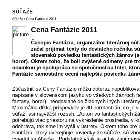
SÚŤAŽE
Súťaže
/
Cena Fantázie 2011
Cena Fantázie 2011
Časopis Fantázia, organizátor literárnej sú
začal prijímať texty do deviateho ročníka s
slovenskú poviedku fantastických žánrov (sci
horor). Okrem toho, že boli zvýšené odmeny pre tro
novinkou je spolupráca so spoločnosťou Intel, ktor
Fantázie samostatne ocení najlepšiu poviedku žánru
Zúčastniť sa Ceny Fantázie môžu doteraz nepublikova
napísané v slovenskom jazyku vo všetkých žánroch fant
fantasy, horor), neodoslané do žiadnych iných literárn
Maximálna dĺžka príspevkov je 30 normostrán, čo je 
súťaží asi najväčší rozsah. „Autori vo fantastických ž
potrebujú viac priestoru na vykreslenie prostredia, v k
odohráva, tak sme im vyšli v ústrety. Okrem toho pre 
Fantázia, ktorý uverejňuje poviedky zo súťaže, sú vhod
vyjadril sa Aľakša. „Podstatný však je aj tak zaujímav