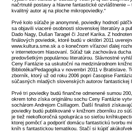
načrtnuté postavy a hlavne fantastické ozvláštnenie – 
kvalitný autor aj na ploche mikropoviedky.“
Prvé kolo súťaže je anonymné, poviedky hodnotí päťčle
sa objavili viaceré osobnosti slovenskej literatúry a pub
Dado Nagy, Dušan Taragel či Jozef Karika. Z hodnoten
finálových poviedok, ktoré budú v októbri 2011 uverej
www.kultura.sme.sk a o konečnom víťazovi ďalej rozho
v internetovom hlasovaní. Súťaž tak zachováva ducha f
predovšetkým populárnou literatúrou. Slávnostné vyhl
Ceny Fantázie sa uskutoční na medzinárodnom knižno
Bibliotéka/Pedagogika v novembri 2011 v Bratislave. T
zborník, ktorý už od roku 2006 popri časopise Fantázi
súčasných mladých slovenských autorov fantastickej li
Prvé tri poviedky budú finančne odmenené sumou 200, 
okrem toho získa originálnu sochu Ceny Fantázie vy
sochárom Andrejom Csillagom. Ďalší finalisti získavaj
poviedky budú publikované v knižnom zborníku zo sú
je tiež niekoľkoročná spolupráca so sieťou kníhkupect
ktorej pomôcť a podporiť domácu fantastickú tvorbu m
kníh s fantastickou tematikou. Stačí si kúpiť akúkoľvek