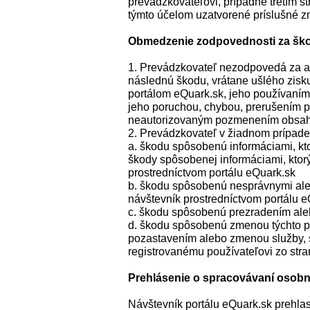
prevádzkovateľovi, prípadne tretím s
týmto účelom uzatvorené príslušné z
Obmedzenie zodpovednosti za šk
1. Prevádzkovateľ nezodpovedá za a
následnú škodu, vrátane ušlého zisku,
portálom eQuark.sk, jeho používaním
jeho poruchou, chybou, prerušením 
neautorizovaným pozmenením obsah
2. Prevádzkovateľ v žiadnom prípad
a. škodu spôsobenú informáciami, ktor
škody spôsobenej informáciami, ktor
prostredníctvom portálu eQuark.sk
b. škodu spôsobenú nesprávnymi aleb
návštevník prostredníctvom portálu 
c. škodu spôsobenú prezradením ale
d. škodu spôsobenú zmenou týchto po
pozastavením alebo zmenou služby, s
registrovanému používateľovi zo str
Prehlásenie o spracovávaní osob
Návštevník portálu eQuark.sk prehla