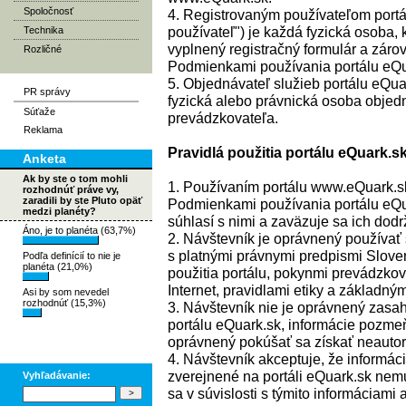
Spoločnosť
4. Registrovaným používateľom portál
používateľ") je každá fyzická osoba, 
Technika
vyplnený registračný formulár a zárov
Rozličné
Podmienkami používania portálu eQu
5. Objednávateľ služieb portálu eQuar
PR správy
fyzická alebo právnická osoba objedn
Súťaže
prevádzkovateľa.
Reklama
Pravidlá použitia portálu eQuark.s
Anketa
Ak by ste o tom mohli
1. Používaním portálu www.eQuark.sk
rozhodnúť práve vy,
zaradili by ste Pluto opäť
Podmienkami používania portálu eQu
medzi planéty?
súhlasí s nimi a zaväzuje sa ich dodr
Áno, je to planéta (63,7%)
2. Návštevník je oprávnený používať 
s platnými právnymi predpismi Slove
Podľa definícií to nie je
planéta (21,0%)
použitia portálu, pokynmi prevádzkov
Internet, pravidlami etiky a základný
Asi by som nevedel
rozhodnúť (15,3%)
3. Návštevník nie je oprávnený zasah
portálu eQuark.sk, informácie pozmeň
oprávnený pokúšať sa získať neautor
4. Návštevník akceptuje, že informáci
zverejnené na portáli eQuark.sk nemu
Vyhľadávanie:
sa v súvislosti s týmito informáciami