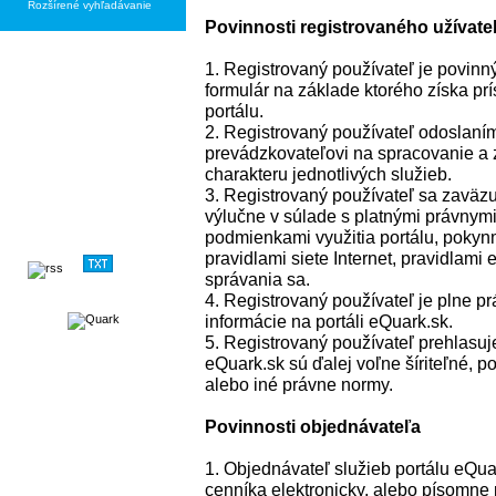
Rozšírené vyhľadávanie
Povinnosti registrovaného užívate
1. Registrovaný používateľ je povinný
formulár na základe ktorého získa p
portálu.
2. Registrovaný používateľ odoslaní
prevádzkovateľovi na spracovanie a 
charakteru jednotlivých služieb.
3. Registrovaný používateľ sa zaväzu
výlučne v súlade s platnými právnymi
podmienkami využitia portálu, poky
pravidlami siete Internet, pravidlami
správania sa.
4. Registrovaný používateľ je plne 
informácie na portáli eQuark.sk.
5. Registrovaný používateľ prehlasuj
eQuark.sk sú ďalej voľne šíriteľné, 
alebo iné právne normy.
Povinnosti objednávateľa
1. Objednávateľ služieb portálu eQua
cenníka elektronicky, alebo písomne