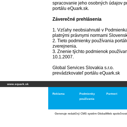
spracovanie jeho osobných údajov p
portálu eQuark.sk.
Záverečné prehlásenia
1. Vzťahy neobsiahnuté v Podmienkac
platnými právnymi normami Slovenske
2. Tieto podmienky používania portá
zverejnenia.
3. Znenie týchto podmienok používan
10.1.2007.
Global Services Slovakia s.r.o.
prevádzkovateľ portálu eQuark.sk
www.equark.sk
Reklama
Podmienky
Partneri
používania
Generuje
redakčný CMS systém GlobalWeb
spoločnost