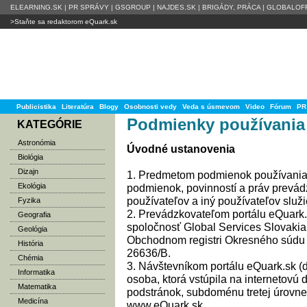
ELEARNING.SK
|
PR SPRÁVY
|
GSGROUP
|
NAJDES.SK
|
BRIGÁDY, PRÁCA
|
GLOBALOFF
>Staňte sa redaktorom eQuark.sk
Publicistika
Literatúra
Blogy
Osobnosti vedy
Veda s úsmevom
Video
Fórum
PR
Podmienky používania
KATEGÓRIE
Astronómia
Úvodné ustanovenia
Biológia
Dizajn
1. Predmetom podmienok používania 
Ekológia
podmienok, povinností a práv prevád
používateľov a iný používateľov služi
Fyzika
2. Prevádzkovateľom portálu eQuark.s
Geografia
spoločnosť Global Services Slovakia 
Geológia
Obchodnom registri Okresného súdu Br
História
26636/B.
Chémia
3. Návštevníkom portálu eQuark.sk (ďa
Informatika
osoba, ktorá vstúpila na internetov
Matematika
podstránok, subdoménu tretej úrovn
Medicína
www.eQuark.sk.