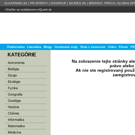
ELEARNING.SK
|
PR SPRÁVY
|
GSGROUP
|
NAJDES.SK
|
BRIGÁDY, PRÁCA
|
GLOBALOFF
>Staňte sa redaktorom eQuark.sk
Publicistika
Literatúra
Blogy
Osobnosti vedy
Veda s úsmevom
Video
Fórum
PR
KATEGÓRIE
Na zobrazenie tejto stránky a
Astronómia
právo alebo 
Biológia
Ak nie ste registrovaný použ
zaregistro
Dizajn
Ekológia
Fyzika
Geografia
Geológia
História
Chémia
Informatika
Matematika
Medicína