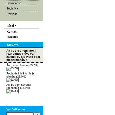
Spoločnosť
Technika
Rozličné
Súťaže
Kontakt
Reklama
Anketa
Ak by ste o tom mohli
rozhodnúť práve vy,
zaradili by ste Pluto opäť
medzi planéty?
Áno, je to planéta (63,7%)
Podľa definícií to nie je
planéta (21,0%)
Asi by som nevedel
rozhodnúť (15,3%)
Vyhľadávanie: