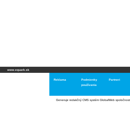
www.equark.sk
Reklama
Podmienky
Partneri
používania
Generuje
redakčný CMS systém GlobalWeb
spoločnost