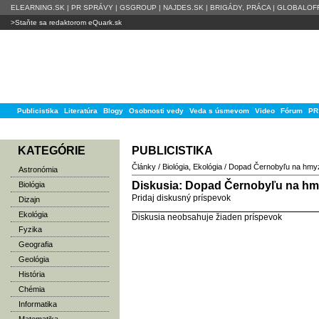
ELEARNING.SK
|
PR SPRÁVY
|
GSGROUP
|
NAJDES.SK
|
BRIGÁDY, PRÁCA
|
GLOBALOFF
>Staňte sa redaktorom eQuark.sk
Publicistika
Literatúra
Blogy
Osobnosti vedy
Veda s úsmevom
Video
Fórum
PR
KATEGÓRIE
PUBLICISTIKA
Články
/
Biológia
,
Ekológia
/
Dopad Černobyľu na hmyz 
Astronómia
Diskusia: Dopad Černobyľu na hmy
Biológia
Pridaj diskusný príspevok
Dizajn
Ekológia
Diskusia neobsahuje žiaden príspevok
Fyzika
Geografia
Geológia
História
Chémia
Informatika