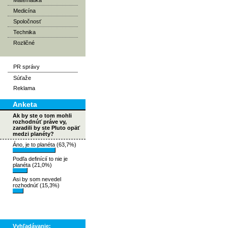
Matematika
Medicína
Spoločnosť
Technika
Rozličné
PR správy
Súťaže
Reklama
Anketa
Ak by ste o tom mohli
rozhodnúť práve vy,
zaradili by ste Pluto opäť
medzi planéty?
Áno, je to planéta (63,7%)
Podľa definícií to nie je
planéta (21,0%)
Asi by som nevedel
rozhodnúť (15,3%)
Vyhľadávanie: