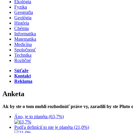
Ekológia
Fyzika
Geografia
Geológia
História
Chémia
Informatika
Matematika
Medicína
Spoločnosť
Technika
Rozličné
Súťaže
Kontakt
Reklama
Anketa
Ak by ste o tom mohli rozhodnúť práve vy, zaradili by ste Pluto
Áno, je to planéta (63,7%)
Podľa definícií to nie je planéta (21,0%)