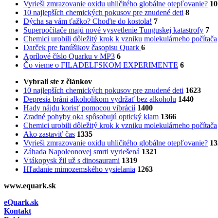
Vyrieši zmrazovanie oxidu uhličitého globálne otepľovanie?
10
10 najlepších chemických pokusov pre znudené deti
8
Dýcha sa vám ťažko? Choďte do kostola!
7
Superpočítače majú nové vysvetlenie Tunguskej katastrofy
7
Chemici urobili dôležitý krok k vzniku molekulárneho počítača
Darček pre fanúšikov časopisu Quark
6
Aprílové číslo Quarku v MP3
6
Čo vieme o FILADELFSKOM EXPERIMENTE
6
Vybrali ste z článkov
10 najlepších chemických pokusov pre znudené deti
1623
Depresia bráni alkoholikom vydržať bez alkoholu
1440
Hady nájdu korisť pomocou vibrácií
1400
Zradné pohyby oka spôsobujú optický klam
1366
Chemici urobili dôležitý krok k vzniku molekulárneho počítača
Ako zastaviť čas
1335
Vyrieši zmrazovanie oxidu uhličitého globálne otepľovanie?
13
Záhada Napoleonovej smrti vyriešená
1321
Vtákopysk žil už s dinosaurami
1319
Hľadanie mimozemského vysielania
1263
www.equark.sk
eQuark.sk
Kontakt