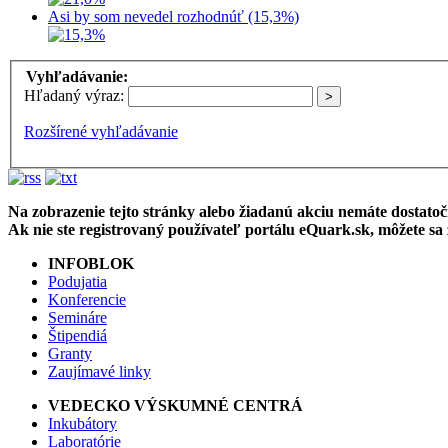
Asi by som nevedel rozhodnúť (15,3%)
Vyhľadávanie:
Hľadaný výraz:
Rozšírené vyhľadávanie
Na zobrazenie tejto stránky alebo žiadanú akciu nemáte dostatočn
Ak nie ste registrovaný používateľ portálu eQuark.sk, môžete sa
INFOBLOK
Podujatia
Konferencie
Semináre
Štipendiá
Granty
Zaujímavé linky
VEDECKO VÝSKUMNÉ CENTRÁ
Inkubátory
Laboratórie