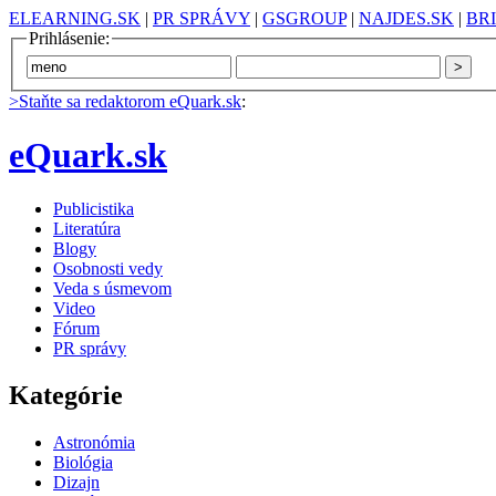
ELEARNING.SK
|
PR SPRÁVY
|
GSGROUP
|
NAJDES.SK
|
BR
Prihlásenie:
>Staňte sa redaktorom eQuark.sk
:
eQuark.sk
Publicistika
Literatúra
Blogy
Osobnosti vedy
Veda s úsmevom
Video
Fórum
PR správy
Kategórie
Astronómia
Biológia
Dizajn