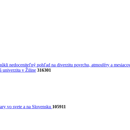
úkli nedoceniteľný pohľad na diverzitu povrchu, atmosféry a mesiacov
univerzita v Žiline
316301
dary vo svete a na Slovensku
105911