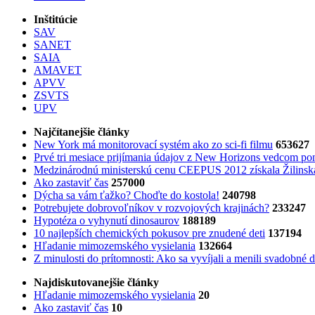
Inštitúcie
SAV
SANET
SAIA
AMAVET
APVV
ZSVTS
UPV
Najčítanejšie články
New York má monitorovací systém ako zo sci-fi filmu
653627
Prvé tri mesiace prijímania údajov z New Horizons vedcom pon
Medzinárodnú ministerskú cenu CEEPUS 2012 získala Žilinská 
Ako zastaviť čas
257000
Dýcha sa vám ťažko? Choďte do kostola!
240798
Potrebujet​e dobrovoľníkov v rozvojovýc​h krajinách?
233247
Hypotéza o vyhynutí dinosaurov
188189
10 najlepších chemických pokusov pre znudené deti
137194
Hľadanie mimozemského vysielania
132664
Z minulosti do prítomnosti: Ako sa vyvíjali a menili svadobné 
Najdiskutovanejšie články
Hľadanie mimozemského vysielania
20
Ako zastaviť čas
10