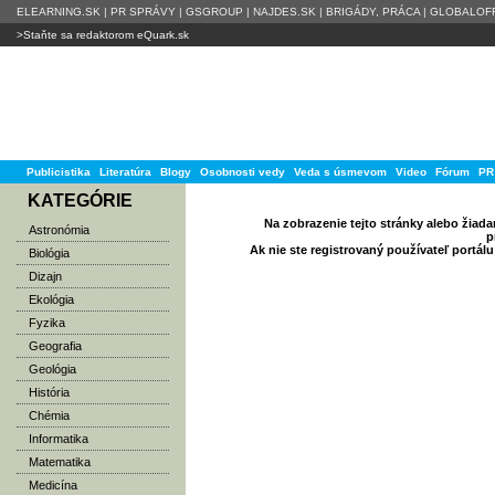
ELEARNING.SK
|
PR SPRÁVY
|
GSGROUP
|
NAJDES.SK
|
BRIGÁDY, PRÁCA
|
GLOBALOFF
>Staňte sa redaktorom eQuark.sk
Publicistika
Literatúra
Blogy
Osobnosti vedy
Veda s úsmevom
Video
Fórum
PR
KATEGÓRIE
Na zobrazenie tejto stránky alebo žiad
Astronómia
p
Ak nie ste registrovaný používateľ portál
Biológia
Dizajn
Ekológia
Fyzika
Geografia
Geológia
História
Chémia
Informatika
Matematika
Medicína