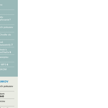
ho
idu
epľovanie?
ých pokusov
Choďte do
ové
katastrofy
7
 krok k
počítača
6
časopisu
 v MP3
6
FSKOM
LÁNKOV
ých pokusov
ikom
440
mocou