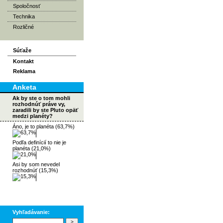
Spoločnosť
Technika
Rozličné
Súťaže
Kontakt
Reklama
Anketa
Ak by ste o tom mohli
rozhodnúť práve vy,
zaradili by ste Pluto opäť
medzi planéty?
Áno, je to planéta (63,7%)
Podľa definícií to nie je
planéta (21,0%)
Asi by som nevedel
rozhodnúť (15,3%)
Vyhľadávanie: