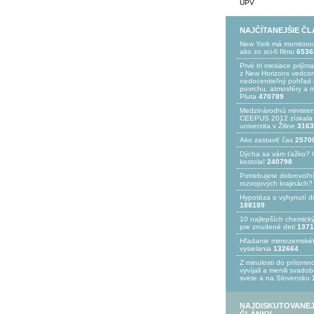
UPV
NAJČÍTANEJŠIE Č
New York má monitoro
ako zo sci-fi filmu
6536
Prvé tri mesiace prijím
z New Horizons vedcom
nedoceniteľný pohľad n
povrchu, atmosféry a 
Pluta
470789
Medzinárodnú minister
CEEPUS 2012 získala Ž
univerzita v Žiline
3163
Ako zastaviť čas
2570
Dýcha sa vám ťažko? 
kostola!
240798
Potrebujet​e dobrovoľn
rozvojovýc​h krajinách?
Hypotéza o vyhynutí d
188189
10 najlepších chemick
pre znudené deti
1371
Hľadanie mimozemské
vysielania
132664
Z minulosti do prítomno
vyvíjali a menili svado
svete a na Slovensku
NAJDISKUTOVANEJ