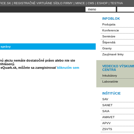
ICE.SK
|
REGISTRAČNÉ VIRTUÁlNE SÍDLO FIRMY
|
MINCE
|
CMS
|
ESHOP
|
TESTIVA
INFOBLOK
Podujatia
Konferencie
Semináre
Štipendiá
 správy
Granty
Zaujímavé linky
anú akciu nemáte dostatočné právo alebo nie ste
rihlásený.
VEDECKO VÝSKUM
u eQuark.sk, môžete sa zaregistrovať
kliknutím sem
CENTRÁ
Inkubátory
Laboratórie
INŠTITÚCIE
SAV
SANET
SAIA
AMAVET
APVV
ZSVTS