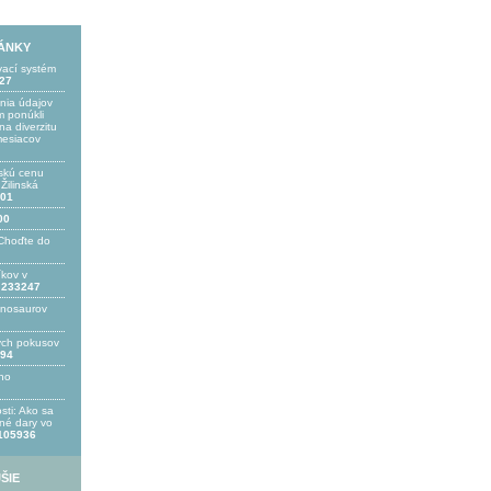
LÁNKY
vací systém
27
ania údajov
 ponúkli
a diverzitu
mesiacov
skú cenu
ilinská
01
00
Choďte do
íkov v
233247
inosaurov
ých pokusov
94
ho
sti: Ako sa
bné dary vo
105936
ŠIE