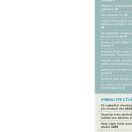
ČLÁNKY
Hľadanie mimozemské
vysielania
20
Ako zastaviť čas
10
Vyrieši zmrazovanie ox
uhličitého globálne ot
10
10 najlepších chemick
pre znudené deti
8
Dýcha sa vám ťažko? 
kostola!
7
Superpočítače majú n
vysvetlenie Tunguskej 
Chemici urobili dôležitý
vzniku molekulárneho 
Darček pre fanúšikov 
Quark
6
Aprílové číslo Quarku
Čo vieme o FILADEL
EXPERIMENTE
6
VYBRALI STE Z Č
10 najlepších chemick
pre znudené deti
1623
Depresia bráni alkohol
vydržať bez alkoholu
1
Hady nájdu korisť po
vibrácií
1400