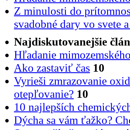
Z minulosti do prítomnost
svadobné dary vo svete 
Najdiskutovanejšie člá
Hľadanie mimozemského 
Ako zastaviť čas
10
Vyrieši zmrazovanie oxid
otepľovanie?
10
10 najlepších chemickýc
Dýcha sa vám ťažko? Cho