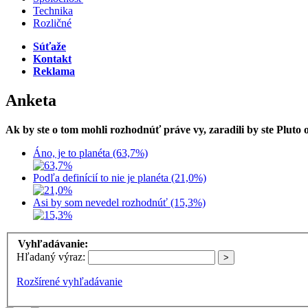
Technika
Rozličné
Súťaže
Kontakt
Reklama
Anketa
Ak by ste o tom mohli rozhodnúť práve vy, zaradili by ste Pluto
Áno, je to planéta (63,7%)
Podľa definícií to nie je planéta (21,0%)
Asi by som nevedel rozhodnúť (15,3%)
Vyhľadávanie:
Hľadaný výraz:
Rozšírené vyhľadávanie