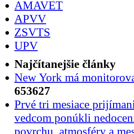
AMAVET
APVV
ZSVTS
UPV
Najčítanejšie články
New York má monitorovac
653627
Prvé tri mesiace prijíma
vedcom ponúkli nedoceni
povrchu, atmosféry a mes