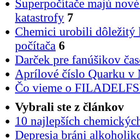
Superpočítače majú nové
katastrofy
7
Chemici urobili dôležitý
počítača
6
Darček pre fanúšikov ča
Aprílové číslo Quarku v
Čo vieme o FILADEL
Vybrali ste z článkov
10 najlepších chemickýc
Depresia bráni alkoholi