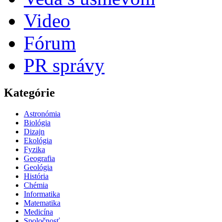
Video
Fórum
PR správy
Kategórie
Astronómia
Biológia
Dizajn
Ekológia
Fyzika
Geografia
Geológia
História
Chémia
Informatika
Matematika
Medicína
Spoločnosť