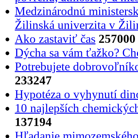
Medzinárodnú ministers
Žilinská univerzita v Žili
Ako zastaviť čas
257000
Dýcha sa vám ťažko? Cho
Potrebujet​e dobrovoľník
233247
Hypotéza o vyhynutí din
10 najlepších chemickýc
137194
Hľadanie mimozemského 