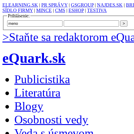
ELEARNING.SK
|
PR SPRÁVY
|
GSGROUP
|
NAJDES.SK
|
BR
SÍDLO FIRMY
|
MINCE
|
CMS
|
ESHOP
|
TESTIVA
Prihlásenie:
>Staňte sa redaktorom eQua
eQuark.sk
Publicistika
Literatúra
Blogy
Osobnosti vedy
Veda s úsmevom