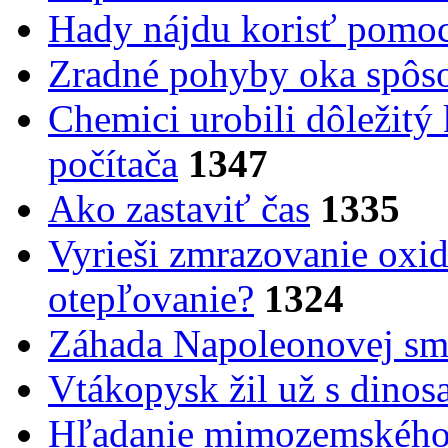
Hady nájdu korisť pomoc
Zradné pohyby oka spôs
Chemici urobili dôležitý
počítača
1347
Ako zastaviť čas
1335
Vyrieši zmrazovanie oxid
otepľovanie?
1324
Záhada Napoleonovej smr
Vtákopysk žil už s dinos
Hľadanie mimozemského 