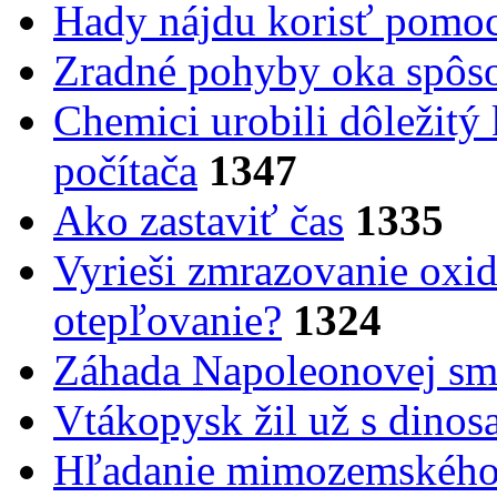
Hady nájdu korisť pomoc
Zradné pohyby oka spôs
Chemici urobili dôležitý
počítača
1347
Ako zastaviť čas
1335
Vyrieši zmrazovanie oxid
otepľovanie?
1324
Záhada Napoleonovej smr
Vtákopysk žil už s dinos
Hľadanie mimozemského 