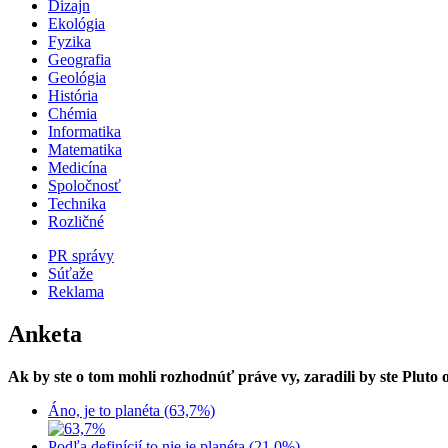
Dizajn
Ekológia
Fyzika
Geografia
Geológia
História
Chémia
Informatika
Matematika
Medicína
Spoločnosť
Technika
Rozličné
PR správy
Súťaže
Reklama
Anketa
Ak by ste o tom mohli rozhodnúť práve vy, zaradili by ste Pluto
Áno, je to planéta (63,7%)
Podľa definícií to nie je planéta (21,0%)