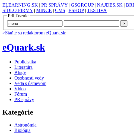
ELEARNING.SK
|
PR SPRÁVY
|
GSGROUP
|
NAJDES.SK
|
BR
SÍDLO FIRMY
|
MINCE
|
CMS
|
ESHOP
|
TESTIVA
Prihlásenie:
>Staňte sa redaktorom eQuark.sk
:
eQuark.sk
Publicistika
Literatúra
Blogy
Osobnosti vedy
Veda s úsmevom
Video
Fórum
PR správy
Kategórie
Astronómia
Biológia