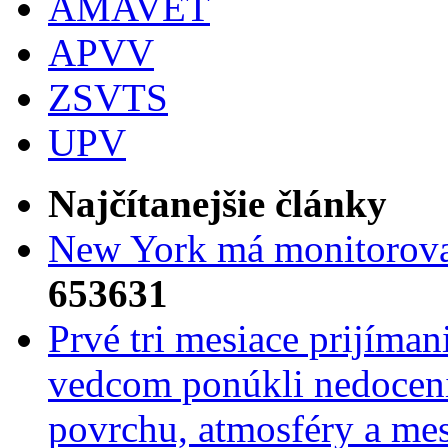
AMAVET
APVV
ZSVTS
UPV
Najčítanejšie články
New York má monitorovac
653631
Prvé tri mesiace prijíma
vedcom ponúkli nedoceni
povrchu, atmosféry a mes