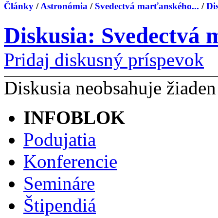
Články
/
Astronómia
/
Svedectvá marťanského...
/
Di
Diskusia: Svedectvá
Pridaj diskusný príspevok
Diskusia neobsahuje žiaden
INFOBLOK
Podujatia
Konferencie
Semináre
Štipendiá