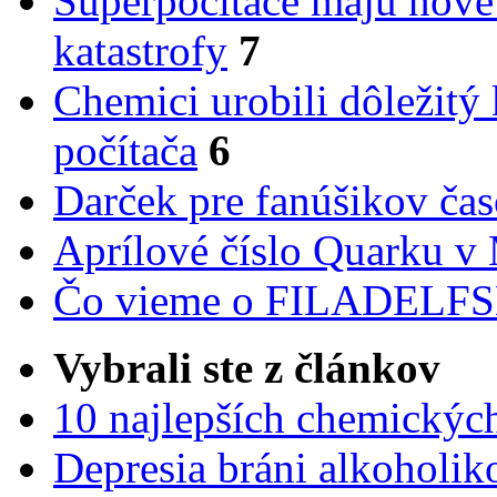
Superpočítače majú nové
katastrofy
7
Chemici urobili dôležitý
počítača
6
Darček pre fanúšikov ča
Aprílové číslo Quarku v
Čo vieme o FILADEL
Vybrali ste z článkov
10 najlepších chemickýc
Depresia bráni alkoholi