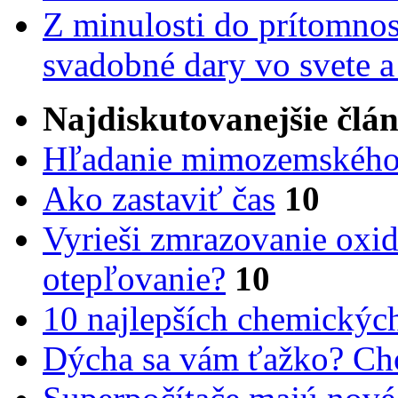
Z minulosti do prítomnost
svadobné dary vo svete 
Najdiskutovanejšie člá
Hľadanie mimozemského 
Ako zastaviť čas
10
Vyrieši zmrazovanie oxid
otepľovanie?
10
10 najlepších chemickýc
Dýcha sa vám ťažko? Cho