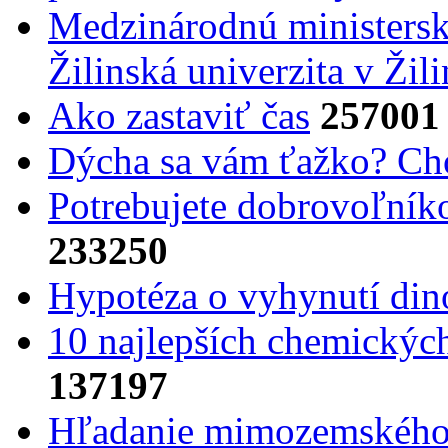
Medzinárodnú ministers
Žilinská univerzita v Žili
Ako zastaviť čas
257001
Dýcha sa vám ťažko? Cho
Potrebujet​e dobrovoľník
233250
Hypotéza o vyhynutí din
10 najlepších chemickýc
137197
Hľadanie mimozemského 