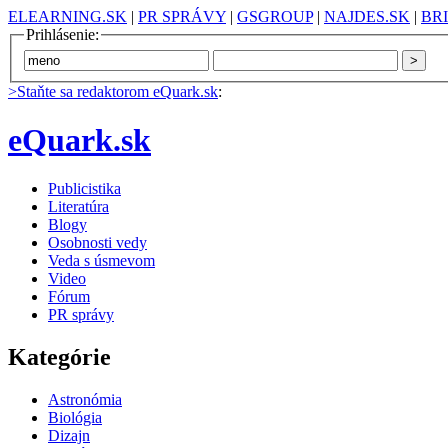
ELEARNING.SK
|
PR SPRÁVY
|
GSGROUP
|
NAJDES.SK
|
BR
Prihlásenie:
>Staňte sa redaktorom eQuark.sk
:
eQuark.sk
Publicistika
Literatúra
Blogy
Osobnosti vedy
Veda s úsmevom
Video
Fórum
PR správy
Kategórie
Astronómia
Biológia
Dizajn