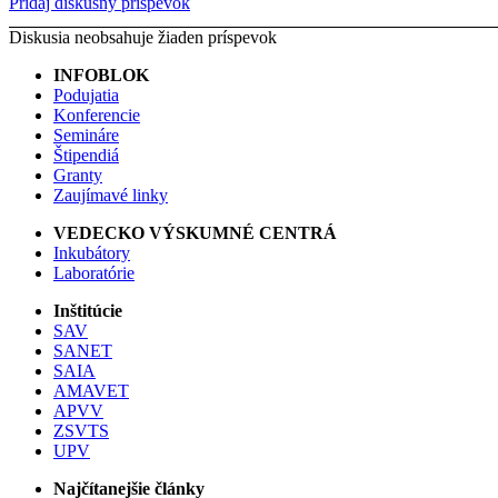
Pridaj diskusný príspevok
Diskusia neobsahuje žiaden príspevok
INFOBLOK
Podujatia
Konferencie
Semináre
Štipendiá
Granty
Zaujímavé linky
VEDECKO VÝSKUMNÉ CENTRÁ
Inkubátory
Laboratórie
Inštitúcie
SAV
SANET
SAIA
AMAVET
APVV
ZSVTS
UPV
Najčítanejšie články