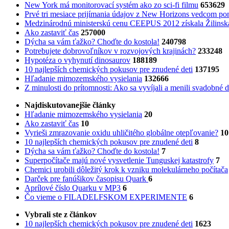
New York má monitorovací systém ako zo sci-fi filmu
653629
Prvé tri mesiace prijímania údajov z New Horizons vedcom pon
Medzinárodnú ministerskú cenu CEEPUS 2012 získala Žilinská 
Ako zastaviť čas
257000
Dýcha sa vám ťažko? Choďte do kostola!
240798
Potrebujet​e dobrovoľníkov v rozvojovýc​h krajinách?
233248
Hypotéza o vyhynutí dinosaurov
188189
10 najlepších chemických pokusov pre znudené deti
137195
Hľadanie mimozemského vysielania
132666
Z minulosti do prítomnosti: Ako sa vyvíjali a menili svadobné 
Najdiskutovanejšie články
Hľadanie mimozemského vysielania
20
Ako zastaviť čas
10
Vyrieši zmrazovanie oxidu uhličitého globálne otepľovanie?
10
10 najlepších chemických pokusov pre znudené deti
8
Dýcha sa vám ťažko? Choďte do kostola!
7
Superpočítače majú nové vysvetlenie Tunguskej katastrofy
7
Chemici urobili dôležitý krok k vzniku molekulárneho počítača
Darček pre fanúšikov časopisu Quark
6
Aprílové číslo Quarku v MP3
6
Čo vieme o FILADELFSKOM EXPERIMENTE
6
Vybrali ste z článkov
10 najlepších chemických pokusov pre znudené deti
1623