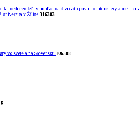
úkli nedoceniteľný pohľad na diverzitu povrchu, atmosféry a mesiacov
univerzita v Žiline
316303
dary vo svete a na Slovensku
106308
6