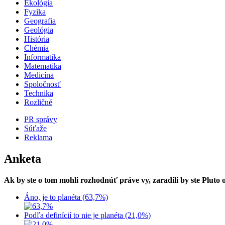
Ekológia
Fyzika
Geografia
Geológia
História
Chémia
Informatika
Matematika
Medicína
Spoločnosť
Technika
Rozličné
PR správy
Súťaže
Reklama
Anketa
Ak by ste o tom mohli rozhodnúť práve vy, zaradili by ste Pluto
Áno, je to planéta (63,7%)
Podľa definícií to nie je planéta (21,0%)