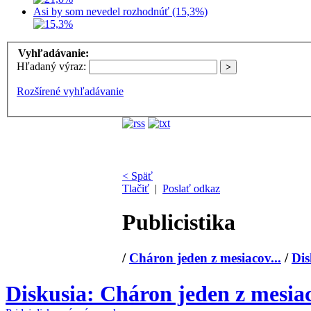
Asi by som nevedel rozhodnúť (15,3%)
Vyhľadávanie:
Hľadaný výraz:
Rozšírené vyhľadávanie
< Späť
Tlačiť
|
Poslať odkaz
Publicistika
/
Cháron jeden z mesiacov...
/
Dis
Diskusia: Cháron jeden z mesia