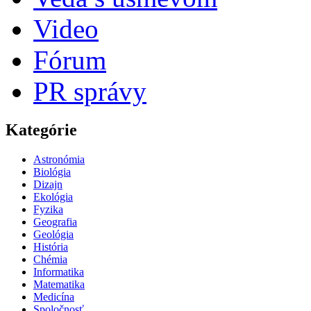
Video
Fórum
PR správy
Kategórie
Astronómia
Biológia
Dizajn
Ekológia
Fyzika
Geografia
Geológia
História
Chémia
Informatika
Matematika
Medicína
Spoločnosť