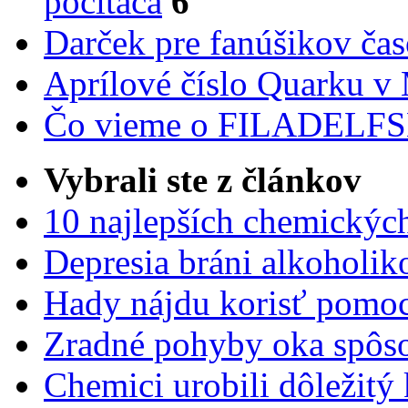
počítača
6
Darček pre fanúšikov ča
Aprílové číslo Quarku v
Čo vieme o FILADEL
Vybrali ste z článkov
10 najlepších chemickýc
Depresia bráni alkoholi
Hady nájdu korisť pomoc
Zradné pohyby oka spôs
Chemici urobili dôležitý