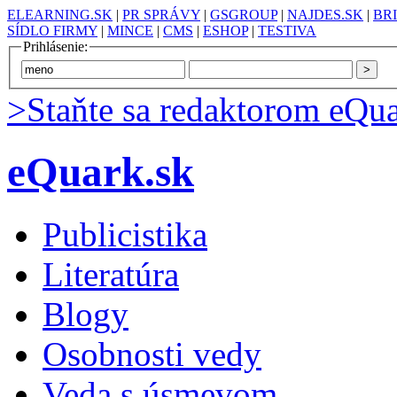
ELEARNING.SK
|
PR SPRÁVY
|
GSGROUP
|
NAJDES.SK
|
BR
SÍDLO FIRMY
|
MINCE
|
CMS
|
ESHOP
|
TESTIVA
Prihlásenie:
>Staňte sa redaktorom eQua
eQuark.sk
Publicistika
Literatúra
Blogy
Osobnosti vedy
Veda s úsmevom