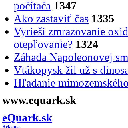
počítača
1347
Ako zastaviť čas
1335
Vyrieši zmrazovanie oxid
otepľovanie?
1324
Záhada Napoleonovej smr
Vtákopysk žil už s dinos
Hľadanie mimozemského 
www.equark.sk
eQuark.sk
Reklama