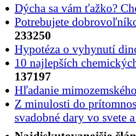
Dýcha sa vám ťažko? Cho
Potrebujet​e dobrovoľník
233250
Hypotéza o vyhynutí din
10 najlepších chemickýc
137197
Hľadanie mimozemského 
Z minulosti do prítomnost
svadobné dary vo svete 
Najdiskutovanejšie člá