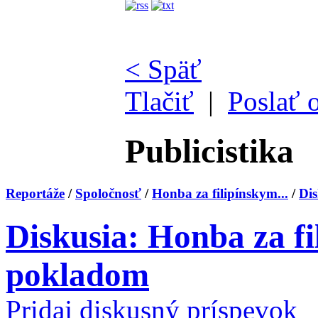
< Späť
Tlačiť
|
Poslať 
Publicistika
Reportáže
/
Spoločnosť
/
Honba za filipínskym...
/
Dis
Diskusia: Honba za f
pokladom
Pridaj diskusný príspevok