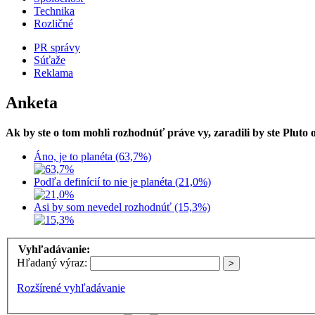
Technika
Rozličné
PR správy
Súťaže
Reklama
Anketa
Ak by ste o tom mohli rozhodnúť práve vy, zaradili by ste Pluto
Áno, je to planéta (63,7%)
Podľa definícií to nie je planéta (21,0%)
Asi by som nevedel rozhodnúť (15,3%)
Vyhľadávanie:
Hľadaný výraz:
Rozšírené vyhľadávanie