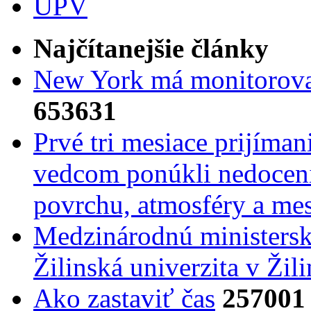
UPV
Najčítanejšie články
New York má monitorovac
653631
Prvé tri mesiace prijíma
vedcom ponúkli nedoceni
povrchu, atmosféry a mes
Medzinárodnú ministers
Žilinská univerzita v Žili
Ako zastaviť čas
257001