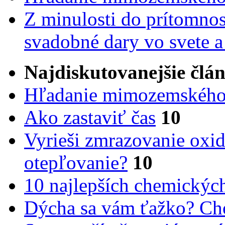
Z minulosti do prítomnost
svadobné dary vo svete 
Najdiskutovanejšie člá
Hľadanie mimozemského 
Ako zastaviť čas
10
Vyrieši zmrazovanie oxid
otepľovanie?
10
10 najlepších chemickýc
Dýcha sa vám ťažko? Cho