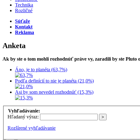
Technika
Rozličné
Súťaže
Kontakt
Reklama
Anketa
Ak by ste o tom mohli rozhodnúť práve vy, zaradili by ste Pluto
Áno, je to planéta (63,7%)
Podľa definícií to nie je planéta (21,0%)
Asi by som nevedel rozhodnúť (15,3%)
Vyhľadávanie:
Hľadaný výraz:
Rozšírené vyhľadávanie