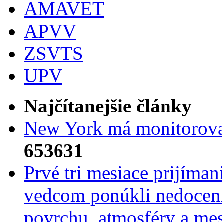
AMAVET
APVV
ZSVTS
UPV
Najčítanejšie články
New York má monitorovac
653631
Prvé tri mesiace prijíma
vedcom ponúkli nedoceni
povrchu, atmosféry a mes