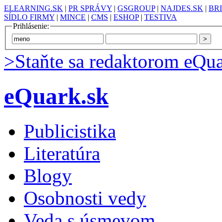
ELEARNING.SK
|
PR SPRÁVY
|
GSGROUP
|
NAJDES.SK
|
BR
SÍDLO FIRMY
|
MINCE
|
CMS
|
ESHOP
|
TESTIVA
Prihlásenie:
>Staňte sa redaktorom eQua
eQuark.sk
Publicistika
Literatúra
Blogy
Osobnosti vedy
Veda s úsmevom