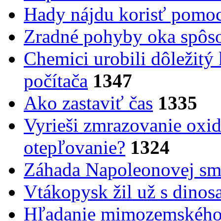
Hady nájdu korisť pomoc
Zradné pohyby oka spôs
Chemici urobili dôležitý
počítača
1347
Ako zastaviť čas
1335
Vyrieši zmrazovanie oxid
otepľovanie?
1324
Záhada Napoleonovej smr
Vtákopysk žil už s dinos
Hľadanie mimozemského 