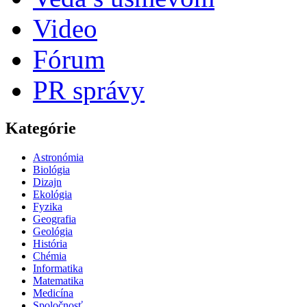
Video
Fórum
PR správy
Kategórie
Astronómia
Biológia
Dizajn
Ekológia
Fyzika
Geografia
Geológia
História
Chémia
Informatika
Matematika
Medicína
Spoločnosť