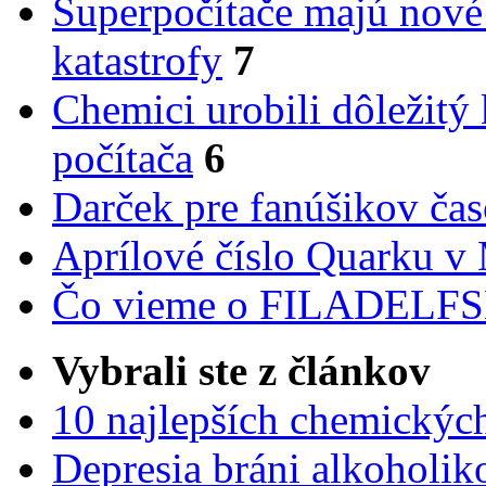
Superpočítače majú nové
katastrofy
7
Chemici urobili dôležitý
počítača
6
Darček pre fanúšikov ča
Aprílové číslo Quarku v
Čo vieme o FILADEL
Vybrali ste z článkov
10 najlepších chemickýc
Depresia bráni alkoholi