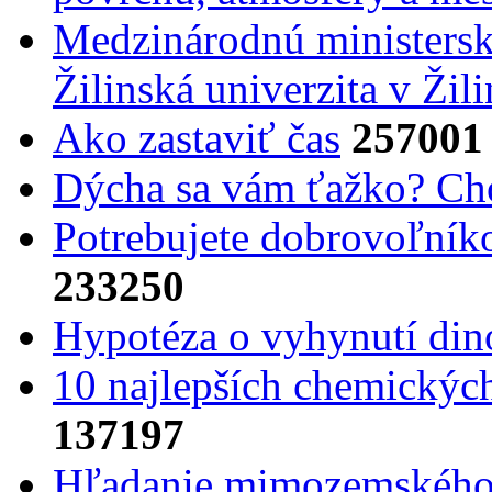
Medzinárodnú ministers
Žilinská univerzita v Žili
Ako zastaviť čas
257001
Dýcha sa vám ťažko? Cho
Potrebujet​e dobrovoľník
233250
Hypotéza o vyhynutí din
10 najlepších chemickýc
137197
Hľadanie mimozemského 