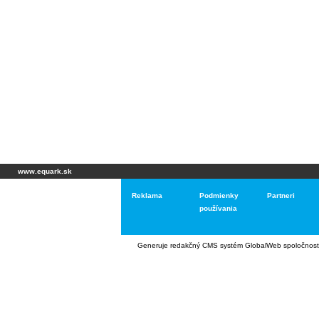
www.equark.sk
Reklama
Podmienky
Partneri
používania
Generuje
redakčný CMS systém GlobalWeb
spoločnost