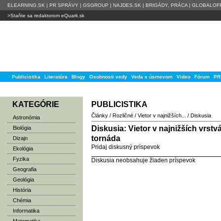
ELEARNING.SK
|
PR SPRÁVY
|
GSGROUP
|
NAJDES.SK
|
BRIGÁDY, PRÁCA
|
GLOBALOFF
>Staňte sa redaktorom eQuark.sk
Publicistika
Literatúra
Blogy
Osobnosti vedy
Veda s úsmevom
Video
Fórum
PR
KATEGÓRIE
PUBLICISTIKA
Články
/
Rozličné
/
Vietor v najnižších...
/
Diskusia
Astronómia
Diskusia: Vietor v najnižších vrs
Biológia
tornáda
Dizajn
Pridaj diskusný príspevok
Ekológia
Fyzika
Diskusia neobsahuje žiaden príspevok
Geografia
Geológia
História
Chémia
Informatika