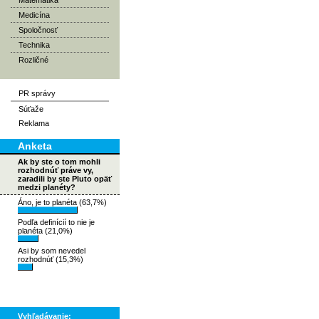
Matematika
Medicína
Spoločnosť
Technika
Rozličné
PR správy
Súťaže
Reklama
Anketa
Ak by ste o tom mohli
rozhodnúť práve vy,
zaradili by ste Pluto opäť
medzi planéty?
Áno, je to planéta (63,7%)
Podľa definícií to nie je
planéta (21,0%)
Asi by som nevedel
rozhodnúť (15,3%)
Vyhľadávanie: