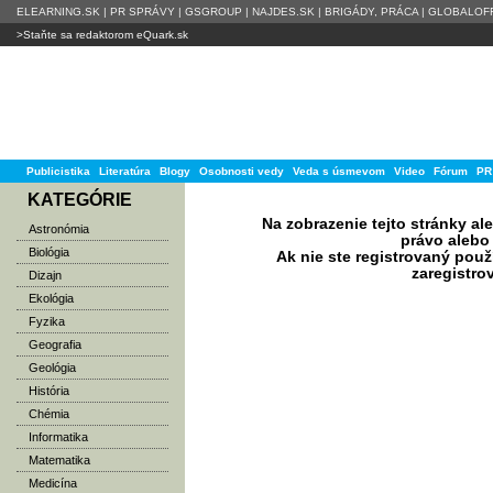
ELEARNING.SK
|
PR SPRÁVY
|
GSGROUP
|
NAJDES.SK
|
BRIGÁDY, PRÁCA
|
GLOBALOFF
>Staňte sa redaktorom eQuark.sk
Publicistika
Literatúra
Blogy
Osobnosti vedy
Veda s úsmevom
Video
Fórum
PR
KATEGÓRIE
Na zobrazenie tejto stránky a
Astronómia
právo alebo 
Biológia
Ak nie ste registrovaný použ
zaregistro
Dizajn
Ekológia
Fyzika
Geografia
Geológia
História
Chémia
Informatika
Matematika
Medicína