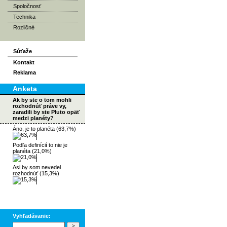
Spoločnosť
Technika
Rozličné
Súťaže
Kontakt
Reklama
Anketa
Ak by ste o tom mohli
rozhodnúť práve vy,
zaradili by ste Pluto opäť
medzi planéty?
Áno, je to planéta (63,7%)
Podľa definícií to nie je
planéta (21,0%)
Asi by som nevedel
rozhodnúť (15,3%)
Vyhľadávanie: