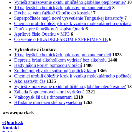
Vyrieši zmrazovanie oxidu uhličitého globálne otepľovanie?
10
10 najlepších chemických pokusov pre znudené deti
8
Dýcha sa vám ťažko? Choďte do kostola!
7
Superpočítače majú nové vysvetlenie Tunguskej katastrofy
7
Chemici urobili dôležitý krok k vzniku molekulárneho počítača
Darček pre fanúšikov časopisu Quark
6
Aprílové číslo Quarku v MP3
6
Čo vieme o FILADELFSKOM EXPERIMENTE
6
Vybrali ste z článkov
10 najlepších chemických pokusov pre znudené deti
1623
Depresia bráni alkoholikom vydržať bez alkoholu
1440
Hady nájdu korisť pomocou vibrácií
1400
Zradné pohyby oka spôsobujú optický klam
1366
Chemici urobili dôležitý krok k vzniku molekulárneho počítača
Ako zastaviť čas
1335
Vyrieši zmrazovanie oxidu uhličitého globálne otepľovanie?
13
Záhada Napoleonovej smrti vyriešená
1321
Vtákopysk žil už s dinosaurami
1319
Hľadanie mimozemského vysielania
1263
www.equark.sk
eQuark.sk
Kontakt