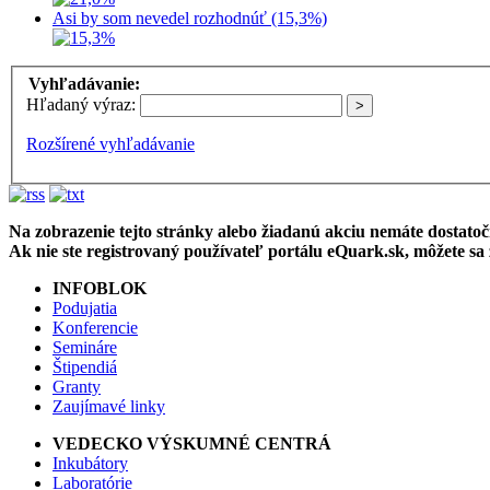
Asi by som nevedel rozhodnúť (15,3%)
Vyhľadávanie:
Hľadaný výraz:
Rozšírené vyhľadávanie
Na zobrazenie tejto stránky alebo žiadanú akciu nemáte dostatočn
Ak nie ste registrovaný používateľ portálu eQuark.sk, môžete sa
INFOBLOK
Podujatia
Konferencie
Semináre
Štipendiá
Granty
Zaujímavé linky
VEDECKO VÝSKUMNÉ CENTRÁ
Inkubátory
Laboratórie