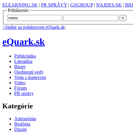
ELEARNING.SK
|
PR SPRÁVY
|
GSGROUP
|
NAJDES.SK
|
BR
Prihlásenie:
>Staňte sa redaktorom eQuark.sk
:
eQuark.sk
Publicistika
Literatúra
Blogy
Osobnosti vedy
Veda s úsmevom
Video
Fórum
PR správy
Kategórie
Astronómia
Biológia
Dizajn