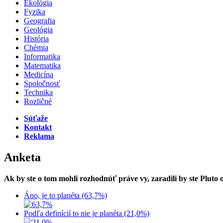
Ekológia
Fyzika
Geografia
Geológia
História
Chémia
Informatika
Matematika
Medicína
Spoločnosť
Technika
Rozličné
Súťaže
Kontakt
Reklama
Anketa
Ak by ste o tom mohli rozhodnúť práve vy, zaradili by ste Pluto
Áno, je to planéta (63,7%)
Podľa definícií to nie je planéta (21,0%)