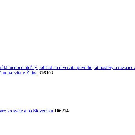
úkli nedoceniteľný pohľad na diverzitu povrchu, atmosféry a mesiacov
univerzita v Žiline
316303
dary vo svete a na Slovensku
106214