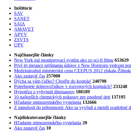
Inštitúcie
SAV
SANET
SAIA
AMAVET
APVV
ZSVTS
UPV
Najčítanejšie články
New York má monitorovací systém ako zo sci-fi filmu
653629
Prvé tri mesiace prijímania údajov z New Horizons vedcom pon
Medzinárodnú ministerskú cenu CEEPUS 2012 získala Žilinská 
Ako zastaviť čas
257000
Dýcha sa vám ťažko? Choďte do kostola!
240798
Potrebujet​e dobrovoľníkov v rozvojovýc​h krajinách?
233248
Hypotéza o vyhynutí dinosaurov
188189
10 najlepších chemických pokusov pre znudené deti
137195
Hľadanie mimozemského vysielania
132666
Z minulosti do prítomnosti: Ako sa vyvíjali a menili svadobné 
Najdiskutovanejšie články
Hľadanie mimozemského vysielania
20
Ako zastaviť čas
10