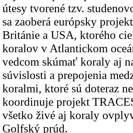
útesy tvorené tzv. studen
sa zaoberá európsky projek
Británie a USA, ktorého c
koralov v Atlantickom oce
vedcom skúmať koraly aj n
súvislosti a prepojenia me
koralmi, ktoré sú doteraz n
koordinuje projekt TRACES
všetko živé aj koraly ovply
Golfský prúd.