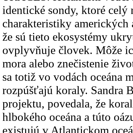
identické sondy, ktoré celý
charakteristiky amerických
že sú tieto ekosystémy ukryt
ovplyvňuje človek. Môže ic
mora alebo znečistenie živo
sa totiž vo vodách oceána m
rozpúšťajú koraly. Sandra 
projektu, povedala, že kora
hlbokého oceána a túto oáz
existujú v Atlantickom oce