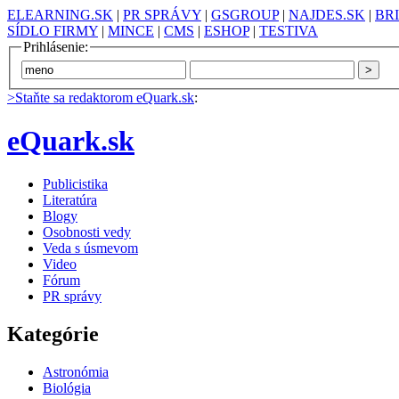
ELEARNING.SK
|
PR SPRÁVY
|
GSGROUP
|
NAJDES.SK
|
BR
SÍDLO FIRMY
|
MINCE
|
CMS
|
ESHOP
|
TESTIVA
Prihlásenie:
>Staňte sa redaktorom eQuark.sk
:
eQuark.sk
Publicistika
Literatúra
Blogy
Osobnosti vedy
Veda s úsmevom
Video
Fórum
PR správy
Kategórie
Astronómia
Biológia