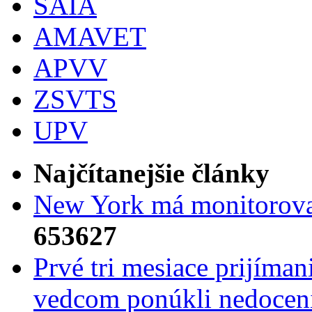
SAIA
AMAVET
APVV
ZSVTS
UPV
Najčítanejšie články
New York má monitorovac
653627
Prvé tri mesiace prijíma
vedcom ponúkli nedoceni