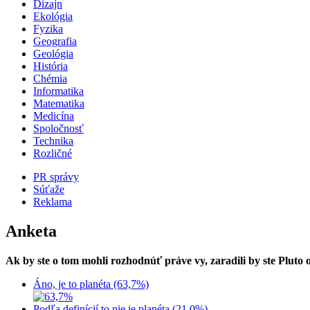
Dizajn
Ekológia
Fyzika
Geografia
Geológia
História
Chémia
Informatika
Matematika
Medicína
Spoločnosť
Technika
Rozličné
PR správy
Súťaže
Reklama
Anketa
Ak by ste o tom mohli rozhodnúť práve vy, zaradili by ste Pluto
Áno, je to planéta (63,7%)
Podľa definícií to nie je planéta (21,0%)