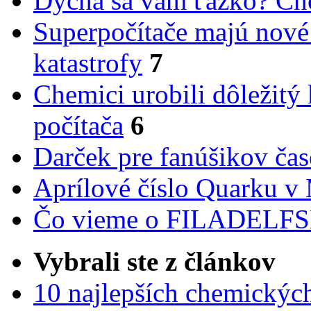
Dýcha sa vám ťažko? Cho
Superpočítače majú nové
katastrofy
7
Chemici urobili dôležitý
počítača
6
Darček pre fanúšikov ča
Aprílové číslo Quarku v
Čo vieme o FILADEL
Vybrali ste z článkov
10 najlepších chemickýc