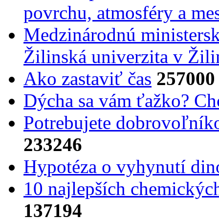
povrchu, atmosféry a mes
Medzinárodnú ministers
Žilinská univerzita v Žili
Ako zastaviť čas
257000
Dýcha sa vám ťažko? Cho
Potrebujet​e dobrovoľník
233246
Hypotéza o vyhynutí din
10 najlepších chemickýc
137194