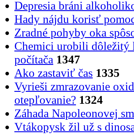
Depresia bráni alkoholi
Hady nájdu korisť pomoc
Zradné pohyby oka spôs
Chemici urobili dôležitý
počítača
1347
Ako zastaviť čas
1335
Vyrieši zmrazovanie oxid
otepľovanie?
1324
Záhada Napoleonovej smr
Vtákopysk žil už s dinos