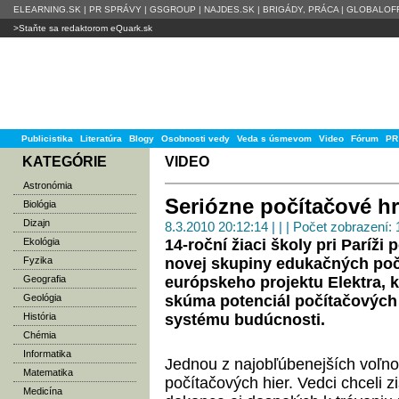
ELEARNING.SK
|
PR SPRÁVY
|
GSGROUP
|
NAJDES.SK
|
BRIGÁDY, PRÁCA
|
GLOBALOFF
>Staňte sa redaktorom eQuark.sk
Publicistika
Literatúra
Blogy
Osobnosti vedy
Veda s úsmevom
Video
Fórum
PR
KATEGÓRIE
VIDEO
Astronómia
Seriózne počítačové h
Biológia
Dizajn
8.3.2010 20:12:14 | | | Počet zobrazení:
Ekológia
14-roční žiaci školy pri Paríž
Fyzika
novej skupiny edukačných počí
Geografia
európskeho projektu Elektra, k
Geológia
skúma potenciál počítačových
História
systému budúcnosti.
Chémia
Informatika
Jednou z najobľúbenejších voľnoč
Matematika
počítačových hier. Vedci chceli zi
Medicína