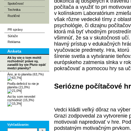
dokonca aj dospelých k tráveni
Spoločnosť
počítača a využiť to pri motivova
Technika
v kolínskom Laboratórium zmieša
Rozličné
však rôzne vedecké tímy z oblast
psychológie, či dizajnu počítačov
PR správy
ktorá má byť vhodným prostredím
Súťaže
všimnúť, že sa v skutočnosti učí.
Reklama
hlavný prístup v edukačných hrác
vyučovacie predmety. Hra, ktorú ž
Anketa
šírenie svetla a vytváranie tieňo
Ak by ste o tom mohli
rozhodnúť práve vy,
európskeho zatmenia slnka v rok
zaradili by ste Pluto opäť
pokračovať a pomocou hry sa učiť
medzi planéty?
Áno, je to planéta (63,7%)
Podľa definícií to nie je
Seriózne počítačové h
planéta (21,0%)
Asi by som nevedel
rozhodnúť (15,3%)
Vedci kládli veľký dôraz na výbe
Grazi zodpovedal za vytvorenie p
motivovali napredovať v hre. Pod
Vyhľadávanie:
podstatným motivačným prvkom. 