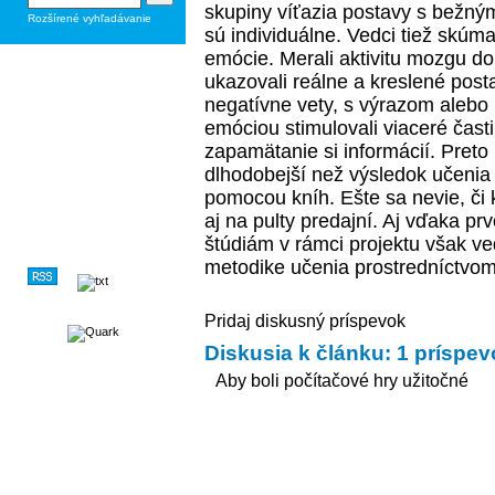
skupiny víťazia postavy s bežným
Rozšírené vyhľadávanie
sú individuálne. Vedci tiež skúma
emócie. Merali aktivitu mozgu d
ukazovali reálne a kreslené post
negatívne vety, s výrazom alebo be
emóciou stimulovali viaceré čas
zapamätanie si informácií. Pret
dlhodobejší než výsledok učenia
pomocou kníh. Ešte sa nevie, či 
aj na pulty predajní. Aj vďaka 
štúdiám v rámci projektu však ved
metodike učenia prostredníctvom
Pridaj diskusný príspevok
Diskusia k článku: 1 príspe
Aby boli počítačové hry užitočné