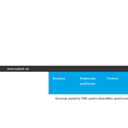
www.equark.sk
Reklama
Podmienky
Partneri
používania
Generuje
redakčný CMS systém GlobalWeb
spoločnost