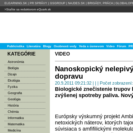
ELEARNING.SK
|
PR SPRÁVY
|
GSGROUP
|
NAJDES.SK
|
BRIGÁDY, PRÁCA
|
GLOBALOFF
>Staňte sa redaktorom eQuark.sk
Publicistika
Literatúra
Blogy
Osobnosti vedy
Veda s úsmevom
Video
Fórum
PR
KATEGÓRIE
VIDEO
Astronómia
Nanoskopický nelepivý 
Biológia
dopravu
Dizajn
Ekológia
20.9.2011 09:21:32 | | | Počet zobrazení
Fyzika
Biologické znečistenie trupov 
Geografia
zvýšenej spotreby paliva. Nový
Geológia
História
Chémia
Európsky výskumný projekt Ambio
Informatika
netoxických náterov, ktorých taj
Matematika
súvisiaca s amfifilickými molekul
Medicína