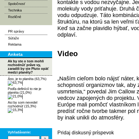
kontakte s vodou nezvyčajne. Jed
Spoločnosť
molekuly vody priťahuje. Druhá č
Technika
vodu odpudzuje. Táto kombináci
Rozličné
štruktúru, na ktorú sa len veľmi
Keď sa začne plavidlo hýbať, vo
PR správy
odplaví.
Súťaže
Reklama
Video
Anketa
Ak by ste o tom mohli
rozhodnúť práve vy,
zaradili by ste Pluto opäť
medzi planéty?
„Naším cieľom bolo nájsť náter, 
Áno, je to planéta (63,7%)
schopností organizmov tak, aby z
Podľa definícií to nie je
usmrtenia,“ povedal Jim Callow z
planéta (21,0%)
vedcov zapojených do projektu. 
Asi by som nevedel
Európe mali pomôcť vlastníkom lo
rozhodnúť (15,3%)
predísť ročne tvorbe takmer pol m
by inak unikli do atmosféry.
Pridaj diskusný príspevok
Vyhľadávanie: