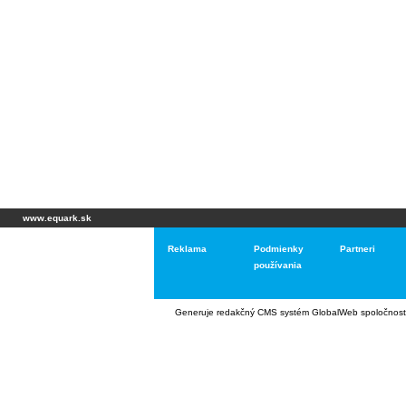
www.equark.sk
Reklama
Podmienky
Partneri
používania
Generuje
redakčný CMS systém GlobalWeb
spoločnost