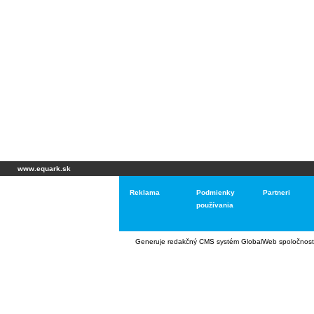
www.equark.sk
Reklama
Podmienky
Partneri
používania
Generuje
redakčný CMS systém GlobalWeb
spoločnost