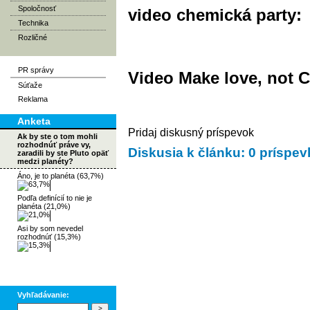
Spoločnosť
video chemická party:
Technika
Rozličné
PR správy
Video Make love, not 
Súťaže
Reklama
Anketa
Pridaj diskusný príspevok
Ak by ste o tom mohli
rozhodnúť práve vy,
Diskusia k článku: 0 príspe
zaradili by ste Pluto opäť
medzi planéty?
Áno, je to planéta (63,7%)
Podľa definícií to nie je
planéta (21,0%)
Asi by som nevedel
rozhodnúť (15,3%)
Vyhľadávanie: