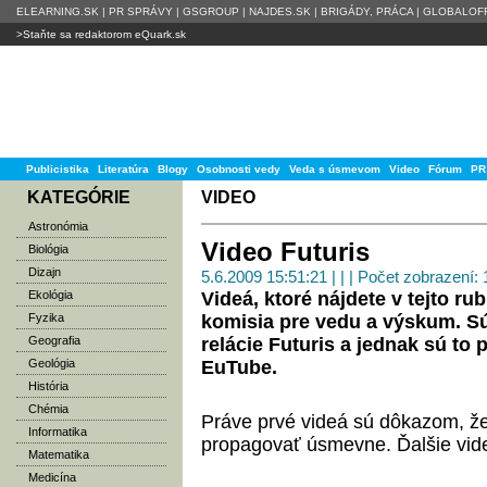
ELEARNING.SK
|
PR SPRÁVY
|
GSGROUP
|
NAJDES.SK
|
BRIGÁDY, PRÁCA
|
GLOBALOFF
>Staňte sa redaktorom eQuark.sk
Publicistika
Literatúra
Blogy
Osobnosti vedy
Veda s úsmevom
Video
Fórum
PR
KATEGÓRIE
VIDEO
Astronómia
Video Futuris
Biológia
Dizajn
5.6.2009 15:51:21 | | | Počet zobrazení:
Ekológia
Videá, ktoré nájdete v tejto r
Fyzika
komisia pre vedu a výskum. Sú
Geografia
relácie Futuris a jednak sú to 
Geológia
EuTube.
História
Chémia
Práve prvé videá sú dôkazom, že
Informatika
propagovať úsmevne. Ďalšie vid
Matematika
Medicína