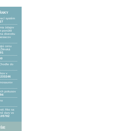
LÁNKY
vací systém
27
ania údajov
 ponúkli
a diverzitu
mesiacov
skú cenu
ilinská
01
00
Choďte do
íkov v
233246
inosaurov
ých pokusov
94
ho
sti: Ako sa
bné dary vo
105782
ŠIE