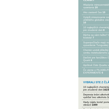
ČLÁNKY
Hľadanie mimozemské
vysielania
20
Ako zastaviť čas
10
Vyrieši zmrazovanie ox
uhličitého globálne ot
10
10 najlepších chemick
pre znudené deti
8
Dýcha sa vám ťažko? 
kostola!
7
Superpočítače majú n
vysvetlenie Tunguskej 
Chemici urobili dôležitý
vzniku molekulárneho 
Darček pre fanúšikov 
Quark
6
Aprílové číslo Quarku
Čo vieme o FILADEL
EXPERIMENTE
6
VYBRALI STE Z Č
10 najlepších chemick
pre znudené deti
1623
Depresia bráni alkohol
vydržať bez alkoholu
1
Hady nájdu korisť po
vibrácií
1400