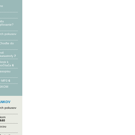
ho
idu
epľovanie?
ých pokusov
Choďte do
ové
katastrofy
7
 krok k
počítača
6
časopisu
 v MP3
6
FSKOM
LÁNKOV
ých pokusov
ikom
440
mocou