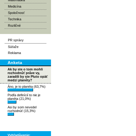
Matematika
Medicína
Spoločnosť
Technika
Rozličné
PR správy
Súťaže
Reklama
Anketa
Ak by ste o tom mohli
rozhodnúť práve vy,
zaradili by ste Pluto opäť
medzi planéty?
Áno, je to planéta (63,7%)
Podľa definícií to nie je
planéta (21,0%)
Asi by som nevedel
rozhodnúť (15,3%)
Vyhľadávanie: