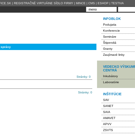
ICE.SK
|
REGISTRAČNÉ VIRTUÁlNE SÍDLO FIRMY
|
MINCE
|
CMS
|
ESHOP
|
TESTIVA
INFOBLOK
Podujatia
Konferencie
Semináre
Štipendiá
 správy
Granty
Zaujímavé linky
VEDECKO VÝSKUM
CENTRÁ
Inkubátory
Stránky: 0
Laboratórie
Stránky: 0
INŠTITÚCIE
SAV
SANET
SAIA
AMAVET
APVV
ZSVTS