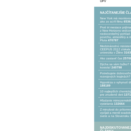
UPV
NAJČÍTANEJŠIE Č
New York má monitoro
ako zo sci-fi filmu
6536
Prvé tri mesiace prijím
z New Horizons vedcom
nedoceniteľný pohľad n
povrchu, atmosféry a 
Pluta
470787
Medzinárodnú minister
CEEPUS 2012 získala Ž
univerzita v Žiline
3163
Ako zastaviť čas
2570
Dýcha sa vám ťažko? 
kostola!
240798
Potrebujet​e dobrovoľn
rozvojovýc​h krajinách?
Hypotéza o vyhynutí d
188189
10 najlepších chemick
pre znudené deti
1371
Hľadanie mimozemské
vysielania
132664
Z minulosti do prítomno
vyvíjali a menili svado
svete a na Slovensku
NAJDISKUTOVANEJ