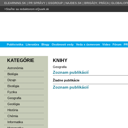
ELEARNING.SK
|
PR SPRÁVY
|
GSGROUP
|
NAJDES.SK
|
BRIGÁDY, PRÁCA
|
GLOBALOFF
>Staňte sa redaktorom eQuark.sk
Publicistika
Literatúra
Blogy
Osobnosti vedy
Veda s úsmevom
Video
Fórum
PR
KATEGÓRIE
KNIHY
Geografia
Astronómia
Zoznam publikácií
Biológia
Dizajn
Žiadne publikácie
Ekológia
Zoznam publikácií
Fyzika
Geografia
Geológia
História
Chémia
Informatika