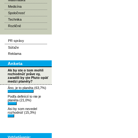
Matematika
Medicína
Spoločnosť
Technika
Rozličné
PR správy
Súťaže
Reklama
Anketa
Ak by ste o tom mohli
rozhodnúť práve vy,
zaradili by ste Pluto opäť
medzi planéty?
Áno, je to planéta (63,7%)
Podľa definícií to nie je
planéta (21,0%)
Asi by som nevedel
rozhodnúť (15,3%)
Vyhľadávanie: