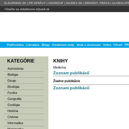
ELEARNING.SK
|
PR SPRÁVY
|
GSGROUP
|
NAJDES.SK
|
BRIGÁDY, PRÁCA
|
GLOBALOFF
>Staňte sa redaktorom eQuark.sk
Publicistika
Literatúra
Blogy
Osobnosti vedy
Veda s úsmevom
Video
Fórum
PR
KATEGÓRIE
KNIHY
Medicína
Astronómia
Zoznam publikácií
Biológia
Dizajn
Žiadne publikácie
Ekológia
Zoznam publikácií
Fyzika
Geografia
Geológia
História
Chémia
Informatika