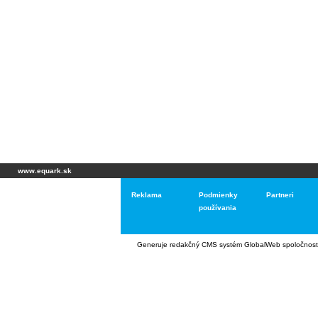
www.equark.sk
Reklama
Podmienky
Partneri
používania
Generuje
redakčný CMS systém GlobalWeb
spoločnost