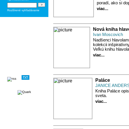
poradí, ako si do
viac...
Rozšírené vyhľadávanie
Nová kniha hla
Ivan Moscovich
Nadšenci hlavolamov
kolekcii inšpiratí
Veľkú knihu hlavol
viac...
Paláce
JANICE ANDE
Kniha Paláce opisu
sveta.
viac...