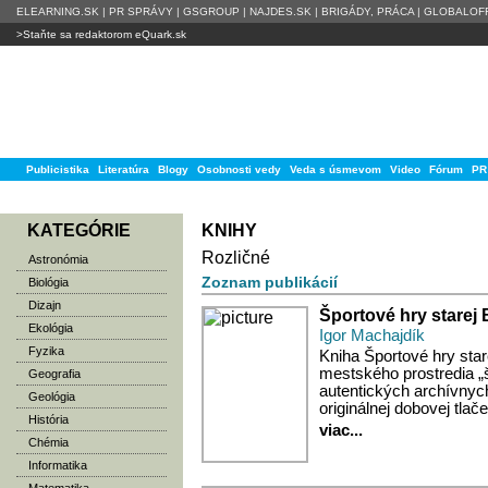
ELEARNING.SK
|
PR SPRÁVY
|
GSGROUP
|
NAJDES.SK
|
BRIGÁDY, PRÁCA
|
GLOBALOFF
>Staňte sa redaktorom eQuark.sk
Publicistika
Literatúra
Blogy
Osobnosti vedy
Veda s úsmevom
Video
Fórum
PR
KATEGÓRIE
KNIHY
Rozličné
Astronómia
Zoznam publikácií
Biológia
Dizajn
Športové hry starej 
Ekológia
Igor Machajdík
Fyzika
Kniha Športové hry star
mestského prostredia „
Geografia
autentických archívnych
Geológia
originálnej dobovej tla
História
viac...
Chémia
Informatika