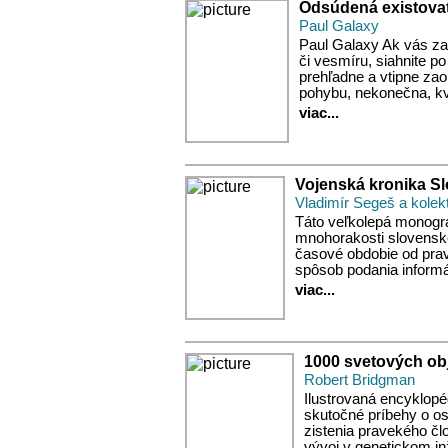
Odsúdená existova
Paul Galaxy
Paul Galaxy Ak vás zau
či vesmíru, siahnite p
prehľadne a vtipne za
pohybu, nekonečna, k
viac...
Vojenská kronika S
Vladimír Segeš a kolek
Táto veľkolepá monogra
mnohorakosti slovenske
časové obdobie od prav
spôsob podania informáci
viac...
1000 svetových ob
Robert Bridgman
Ilustrovaná encyklop
skutočné príbehy o o
zistenia pravekého čl
vývoj v genetickom inž