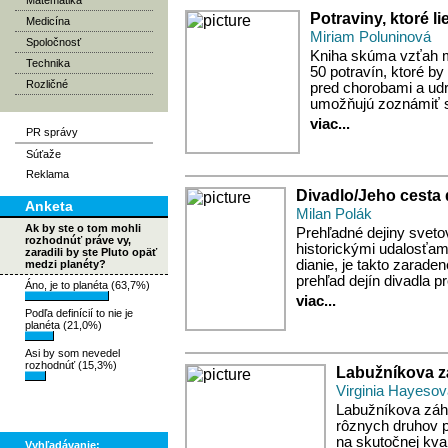
Matematika
Potraviny, ktoré li
Medicína
Miriam Poluninová
Spoločnosť
Kniha skúma vzťah 
Technika
50 potravín, ktoré by
Rozličné
pred chorobami a udr
umožňujú zoznámiť sa
viac...
PR správy
Súťaže
Reklama
Divadlo/Jeho cesta 
Anketa
Milan Polák
Ak by ste o tom mohli
Prehľadné dejiny sveto
rozhodnúť práve vy,
historickými udalosťam
zaradili by ste Pluto opäť
dianie, je takto zarade
medzi planéty?
prehľad dejín divadla p
Áno, je to planéta (63,7%)
viac...
Podľa definícií to nie je
planéta (21,0%)
Asi by som nevedel
rozhodnúť (15,3%)
Labužníkova z
Virginia Hayeso
Labužníkova záh
rôznych druhov p
na skutočnej kval
Vyhľadávanie: