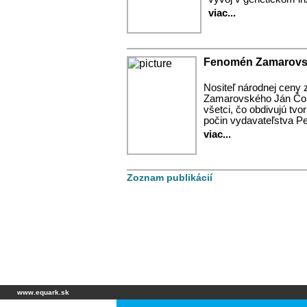
viac...
Fenomén Zamarov
Nositeľ národnej ceny z
Zamarovského Ján Čomaj
všetci, čo obdivujú tv
počin vydavateľstva Per
viac...
Zoznam publikácií
www.equark.sk