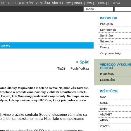
ICE.SK
|
REGISTRAČNÉ VIRTUÁlNE SÍDLO FIRMY
|
MINCE
|
CMS
|
ESHOP
|
TESTIVA
INFOBLOK
Podujatia
Konferencie
Semináre
Štipendiá
 správy
Granty
Zaujímavé linky
< Späť
VEDECKO VÝSKUM
CENTRÁ
Tlačiť
Poslať odkaz
Inkubátory
Laboratórie
ša­me člán­ky tak­po­ve­diac z ce­lé­ho sve­ta. Naj­skôr vás za­ve­die­
INŠTITÚCIE
­lo­ne a pred­sta­ví­me no­vin­ky v ob­las­ti smar­tfó­nov. Po­le­tí­
Fo­rum, kde Sam­sung pred­sta­vil svo­je trom­fy. Na ma­pe sa za­
SAV
­dý­na, kde spoz­ná­me no­vý HTC One, kto­rý pri­chá­dza s prev­
SANET
SAIA
tí­vi­me praž­skú cen­trá­lu Goog­le, uká­že­me vám, ako sa
AMAVET
ta­me aj do fran­cúz­ske­ho mes­ta Ni­ce, kde sme spoz­ná­me
APVV
ZSVTS