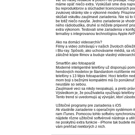
vať do na­šej re­dak­cie a po­tom i do pre­da­ja. Rep­r
má­me opäť nie­čo extra. Vy­skú­ša­li sme dva naj­nov­
bu rep­ro­duk­to­rov a slú­chadiel li­cen­co­va­ných p
zvu­ko­vej strán­ky ide o vý­kon­né mo­de­ly. Priaz­ni
skú­ša­li vskut­ku za­ují­ma­vé za­ria­de­nia. Nie sú to 
be to­tiž nie­čo na­vy­še. Jed­no za­ria­de­nie je vho
né­ho rá­dio­bu­dí­ka, dru­hé si mô­že­te pri­pev­niť pr
extra vý­ko­nom. Tes­to­va­li sme za­ria­de­nia v kon­fi­
ter­na­tí­vy s in­teg­ro­va­nou tech­no­ló­giou App­le AirP
Ako na do­má­ci vi­deoar­chív?
Fil­my a vi­deo zoh­rá­va­jú v na­šich ži­vo­toch dô­le­ži
i Blu-ray. Spô­sob, ako ucho­vá­va­me mé­diá, sa však 
zá­lož­né kó­pie fil­mov a bu­du­je vlast­ný vi­deoar­c
Smar­tfón ako fo­toa­pa­rát
Mo­der­né in­te­li­gen­tné te­le­fó­ny už dis­po­nu­jú po­m
hen­do­vých mo­de­lov je štan­dar­dom roz­lí­še­nie mi­
te­le­fó­ny s 13 Mpix fo­toa­pa­rát­mi. Ho­ci te­le­fón ne­
mom bo­ji s bež­ný­mi kom­pak­tmi má čo po­núk­nuť. Hlav
neus­tá­le so se­bou.
Za­ují­ma­vé ve­ci sa nik­dy neo­pa­ku­jú, a pre­to prá­v
Vý­sled­kom je, že pou­ží­va­te­lia vy­uží­va­jú te­le­fó­n
Ten­to trend si uve­do­mu­jú aj vý­vo­já­ri, kto­rí zá­so­bu­
Uži­toč­né prog­ra­my pre za­ria­de­nia s iOS
Ak vlas­tní­te za­ria­de­nie s ope­rač­ným sys­té­mom i
ram iTu­nes. Po­mo­cou toh­to sof­tvé­ru syn­chro­ni­zu
náj­de­te rôz­ne uži­toč­né sof­tvé­ro­vé nás­tro­je a uti
ne pos­kyt­nú extra fun­kcie - iP­ho­ne tak bu­de­te 
vám preh­ľad niek­to­rých z nich.