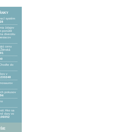
LÁNKY
vací systém
28
ania údajov
 ponúkli
a diverzitu
mesiacov
skú cenu
ilinská
01
00
Choďte do
íkov v
233248
inosaurov
ých pokusov
94
ho
sti: Ako sa
bné dary vo
106052
ŠIE