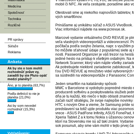
V mar­co­vom vy­da­ní PC RE­VUE sa bliž­šie po­zrie­
Matematika
mo­bil či NFC. Ak ve­ľa ces­tu­je­te, po­ra­dí­me ako vď
Medicína
Otes­to­va­li sme aj nie­koľ­ko naj­nov­ších tab­le­tov,
Spoločnosť
vých smar­tfó­nov.
Technika
Pri­ná­ša­me aj uni­kát­nu sú­ťaž o ASUS Vi­vo­Book. S
Rozličné
Viac in­for­má­cií náj­de­te na www.pcre­vue.sk.
Mar­co­vé vy­da­nie vir­tuál­ne­ho DVD RE­VUE je pl­
PR správy
ve­ľa vlas­tných vi­deo­re­por­tá­ží a vi­deo­re­cen­zií.
po­čí­ta­ča pod­ľa svoj­ho že­la­nia, napr. s vy­uži­tím 
Súťaže
ho mô­že­te sťa­ho­vať úda­je z po­pu­lár­nej sie­te aj
Reklama
nos­ti. Password Or­ga­ni­zer je váš tre­zor na hes­lá.
je­di­né hes­lo na prís­tup k všet­kým os­tat­ným. N
Anketa
Network Scan­ner, kto­rý vám náj­de všet­ky za­ria­de­ni
Ak pot­re­bu­je­te niek­to­ré za­ria­de­nie za­blo­ko­va
Ak by ste o tom mohli
ťou DVD RE­VUE aj množ­stvo vi­deí vy­tvo­re­ných v 
rozhodnúť práve vy,
sa sús­tre­di­li na vi­deo­re­por­tá­že z Pa­na­so­ni
zaradili by ste Pluto opäť
medzi planéty?
Je­den smar­tfón na ka­ta­lán­sky spô­sob
Áno, je to planéta (63,7%)
MWC v Bar­ce­lo­ne si vy­do­by­lo pop­red­né mies­to m
pro­du­cen­ti sof­tvé­ru a pos­ky­to­va­te­lia slu­žieb je
Podľa definícií to nie je
dňa je tu kaž­dý, kto nie­čo v tej­to ob­las­ti zna­me­ná
planéta (21,0%)
za­ča­li ra­ziť stra­té­giu, že svo­je naj­lep­šie no­vin­k
HTC s no­vým One a vie­me, že Sam­sung prí­de so sv
Asi by som nevedel
pred­sta­ve­ní sa to­tiž uj­de pro­duk­tu viac po­zor­
rozhodnúť (15,3%)
vre­ce - ASUS Pad­Fo­ne In­fi­ni­ty, ASUS Fo­ne­Pa
Xpe­ria Tab­let Z a k to­mu No­kia s úžas­nou ce­no­vo
kto­rí na Slo­ven­sku nie sú až ta­kí zná­mi. Vy­da
sok po­su­nu­li, aby sme vám moh­li v tej­to pr­vej čas­t
Vyhľadávanie: