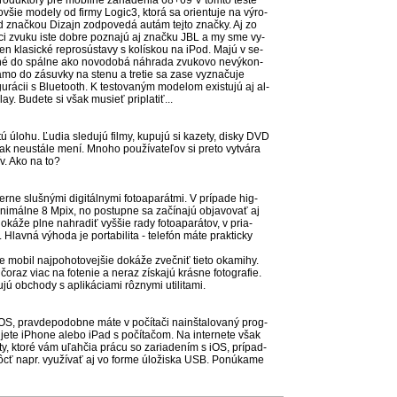
o­duk­to­ry pre mo­bil­né za­ria­de­nia 68+69 V tom­to tes­te
šie mo­de­ly od fir­my Lo­gi­c3, kto­rá sa orien­tu­je na vý­ro­
od znač­kou Di­zajn zod­po­ve­dá autám tej­to znač­ky. Aj zo
v­ci zvu­ku is­te dob­re poz­na­jú aj znač­ku JBL a my sme vy­
len kla­sic­ké rep­ro­sús­ta­vy s ko­lís­kou na iPod. Ma­jú v se­
d­né do spál­ne ako no­vo­do­bá náh­ra­da zvu­ko­vo ne­vý­kon­
ia­mo do zá­suv­ky na ste­nu a tre­tie sa za­se vy­zna­ču­je
gu­rá­cii s Blue­tooth. K tes­to­va­ným mo­de­lom exis­tu­jú aj al­
lay. Bu­de­te si však mu­sieť prip­la­tiť...
­tú úlo­hu. Ľudia sle­du­jú fil­my, ku­pu­jú si ka­ze­ty, dis­ky DVD
neus­tá­le me­ní. Mno­ho pou­ží­va­te­ľov si pre­to vy­tvá­ra
hív. Ako na to?
er­ne sluš­ný­mi di­gi­tál­ny­mi fo­toa­pa­rát­mi. V prí­pa­de hig­
ni­mál­ne 8 Mpix, no pos­tup­ne sa za­čí­na­jú ob­ja­vo­vať aj
do­ká­že pl­ne nah­ra­diť vy­ššie ra­dy fo­toa­pa­rá­tov, v pria­
­ná vý­ho­da je por­ta­bi­li­ta - te­le­fón má­te prak­tic­ky
e mo­bil naj­po­ho­to­vej­šie do­ká­že zveč­niť tie­to oka­mi­hy.
y čo­raz viac na fo­te­nie a ne­raz zís­ka­jú krás­ne fo­tog­ra­fie.
jú ob­cho­dy s ap­li­ká­cia­mi rôz­ny­mi uti­li­ta­mi.
OS, prav­de­po­dob­ne má­te v po­čí­ta­či nain­šta­lo­va­ný prog­
­je­te iP­ho­ne ale­bo iPad s po­čí­ta­čom. Na inter­ne­te však
­li­ty, kto­ré vám uľah­čia prá­cu so za­ria­de­ním s iOS, prí­pad­
môcť napr. vy­uží­vať aj vo for­me úlo­žis­ka USB. Po­nú­ka­me