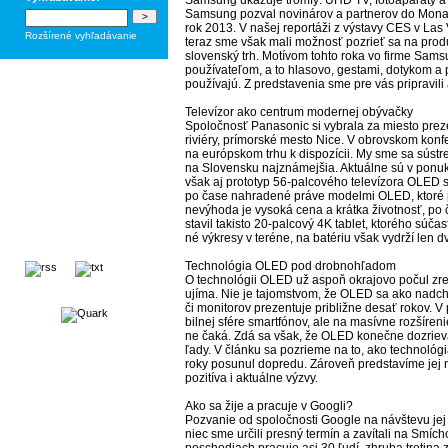
Sam­sung uka­zu­je trom­fy: UHD TV, fo­toa­pa­rá­ty a 
Sam­sung poz­val no­vi­ná­rov a par­tne­rov do Mo­na­k
rok 2013. V na­šej re­por­tá­ži z vý­sta­vy CES v Las V
Rozšírené vyhľadávanie
te­raz sme však ma­li mož­nosť po­zrieť sa na pro­duk­t
slo­ven­ský trh. Mo­tí­vom toh­to ro­ka vo fir­me Sam­su
pou­ží­va­te­ľom, a to hla­so­vo, ges­ta­mi, do­ty­kom 
pou­ží­va­jú. Z pred­sta­ve­nia sme pre vás prip­ra­vi­li 
Te­le­ví­zor ako cen­trum mo­der­nej obý­vač­ky
Spo­loč­nosť Pa­na­so­nic si vy­bra­la za mies­to pre­
ri­vié­ry, prí­mor­ské mes­to Ni­ce. V ob­rov­skom kon­
na európ­skom tr­hu k dis­po­zí­cii. My sme sa sús­tre­di­
na Slo­ven­sku naj­zná­mej­šia. Ak­tuál­ne sú v po­nu­ke
však aj pro­to­typ 56-pal­co­vé­ho te­le­ví­zo­ra OLED s
po ča­se nah­ra­de­né prá­ve mo­del­mi OLED, kto­ré pri­
ne­vý­ho­da je vy­so­ká ce­na a krát­ka ži­vot­nosť, po 
sta­vil ta­kis­to 20-pal­co­vý 4K tab­let, kto­ré­ho sú­č
né vý­kre­sy v te­ré­ne, na ba­té­riu však vy­dr­ží len d
Tech­no­ló­gia OLED pod drob­noh­ľa­dom
O tech­no­ló­gii OLED už as­poň ok­ra­jo­vo po­čul zrej
ují­ma. Nie je ta­jom­stvom, že OLED sa ako nad­chá­dza
či mo­ni­to­rov pre­zen­tu­je prib­liž­ne de­sať ro­kov.
bil­nej sfé­re smar­tfó­nov, ale na ma­sív­ne roz­ší­re­
ne ča­ká. Zdá sa však, že OLED ko­neč­ne do­zrie­va
ľa­dy. V člán­ku sa po­zrie­me na to, ako tech­no­ló­
ro­ky po­su­nul dop­re­du. Zá­ro­veň pred­sta­ví­me jej 
po­zi­tí­va i ak­tuál­ne vý­zvy.
Ako sa ži­je a pra­cu­je v Goog­li?
Poz­va­nie od spo­loč­nos­ti Goog­le na náv­šte­vu jej
niec sme ur­či­li pres­ný ter­mín a za­ví­ta­li na Sm