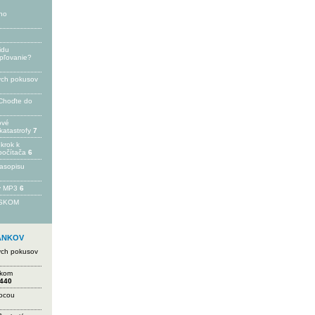
ho
idu
epľovanie?
ých pokusov
Choďte do
ové
katastrofy
7
 krok k
počítača
6
časopisu
 v MP3
6
FSKOM
LÁNKOV
ých pokusov
ikom
440
mocou