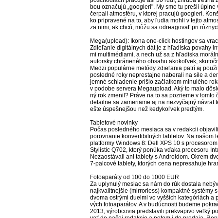
pos­chodiach pra­cu­je asi 30 ľu­dí, zhru­ba tre­ti­na
bou ozna­ču­jú „goog­le­ri". My sme tu preš­li úpl­ne 
čer­pa­li at­mos­fé­ru, v kto­rej pra­cu­jú goog­le­ri. Ko
ko prip­ra­ve­né na to, aby ľu­dia moh­li v tej­to at­mo
za ni­mi, ak chcú, mô­žu sa od­rea­go­vať pri rôz­ny
Me­ga(up­load): Iko­na one-click hos­tin­gov sa vra­
Zdie­ľa­nie di­gi­tál­nych dát je z hľa­dis­ka po­va­hy in
mi mul­ti­mé­dia­mi, a nech už sa z hľa­dis­ka mo­rál­nos­
autor­sky chrá­ne­né­ho ob­sa­hu ako­koľ­vek, sku­toč­no
Me­dzi po­pu­lár­ne me­tó­dy zdie­ľa­nia pat­rí aj pou­ž
pos­led­né ro­ky nep­res­taj­ne na­be­ra­li na si­le a den­
jem­né schla­de­nie priš­lo za­čiat­kom mi­nu­lé­ho ro­k
v po­do­be server­a Me­gaup­load. Aký to ma­lo dôs­le­
ný rok zme­nil? Prá­ve na to sa po­zrie­me v tom­to čl
de­tail­ne sa za­me­ria­me aj na nez­vy­čaj­ný náv­rat 
eš­te ús­peš­nej­šou než ke­dy­koľ­vek pred­tým.
Tab­le­to­vé no­vin­ky
Po­čas pos­led­né­ho me­sia­ca sa v re­dak­cii ob­ja­vi­li
po­rov­na­nie kon­ver­ti­bil­ných tab­le­tov. Na na­šom te
plat­for­my Win­dows 8: Dell XPS 10 s pro­ce­so­ro
Sty­lis­tic Q702, kto­rý po­nú­ka vďa­ka pro­ce­so­ru In­t
Ne­zaos­tá­va­li ani tab­le­ty s An­droi­dom. Ok­rem dv
7-pal­co­vé tab­le­ty, kto­rých ce­na nep­re­sa­hu­je h
Fo­toa­pa­rá­ty od 100 do 1000 EUR
Za up­ly­nu­lý me­siac sa nám do rúk dos­ta­la ne­bý­v
naj­kva­lit­nej­šie (mirrorless) kom­pak­tné sys­té­my 
dvo­ma os­trý­mi duel­mi vo vy­šších ka­te­gó­riách a p
vých fo­toa­pa­rá­tov. A v bu­dúc­nos­ti bu­de­me pok­r
2013, vý­rob­co­via pred­sta­vi­li prek­va­pi­vo veľ­ký 