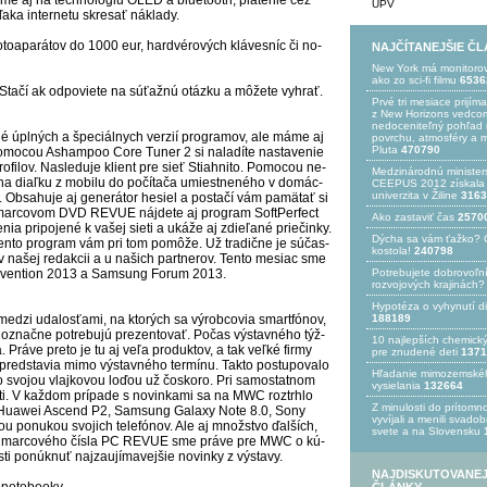
me aj na tech­no­ló­giu OLED a blue­tooth, pla­te­nie cez
UPV
a­ka inter­ne­tu skre­sať nák­la­dy.
 fo­toa­pa­rá­tov do 1000 eur, har­dvé­ro­vých klá­ves­níc či no­
NAJČÍTANEJŠIE Č
New York má monitoro
ako zo sci-fi filmu
6536
ta­čí ak od­po­vie­te na sú­ťaž­nú otáz­ku a mô­že­te vy­hrať.
Prvé tri mesiace prijím
z New Horizons vedcom
nedoceniteľný pohľad n
né úpl­ných a špe­ciál­nych ver­zií prog­ra­mov, ale má­me aj
povrchu, atmosféry a 
Pluta
470790
 Po­mo­cou As­ham­poo Co­re Tu­ner 2 si na­la­dí­te nas­ta­ve­nie
pro­fi­lov. Nas­le­du­je klient pre sieť Stiah­ni­to. Po­mo­cou ne­
Medzinárodnú minister
 na di­aľ­ku z mo­bi­lu do po­čí­ta­ča umies­tne­né­ho v do­mác­
CEEPUS 2012 získala Ž
univerzita v Žiline
3163
 Ob­sa­hu­je aj ge­ne­rá­tor he­siel a pos­ta­čí vám pa­mä­tať si
a mar­co­vom DVD RE­VUE náj­de­te aj prog­ram Sof­tPer­fect
Ako zastaviť čas
2570
a pri­po­je­né k va­šej sie­ti a uká­že aj zdie­ľa­né prie­čin­ky.
Dýcha sa vám ťažko? 
ť, ten­to prog­ram vám pri tom po­mô­že. Už tra­dič­ne je sú­čas­
kostola!
240798
na­šej re­dak­cii a u na­šich par­tne­rov. Ten­to me­siac sme
c Con­ven­tion 2013 a Sam­sung Fo­rum 2013.
Potrebujet​e dobrovoľn
rozvojovýc​h krajinách?
Hypotéza o vyhynutí d
e­dzi uda­los­ťa­mi, na kto­rých sa vý­rob­co­via smar­tfó­nov,
188189
d­noz­nač­ne pot­re­bu­jú pre­zen­to­vať. Po­čas vý­stav­né­ho týž­
10 najlepších chemick
. Prá­ve pre­to je tu aj ve­ľa pro­duk­tov, a tak veľ­ké fir­my
pre znudené deti
1371
y pred­sta­via mi­mo vý­stav­né­ho ter­mí­nu. Tak­to pos­tu­po­va­lo
Hľadanie mimozemské
o­jou vlaj­ko­vou lo­ďou už čos­ko­ro. Pri sa­mos­tat­nom
vysielania
132664
nos­ti. V kaž­dom prí­pa­de s no­vin­ka­mi sa na MWC roztrhlo
Z minulosti do prítomno
d, Huawei As­cend P2, Sam­sung Ga­laxy No­te 8.0, So­ny
vyvíjali a menili svado
u po­nu­kou svo­jich te­le­fó­nov. Ale aj množ­stvo ďal­ších,
svete a na Slovensku
­nie mar­co­vé­ho čís­la PC RE­VUE sme prá­ve pre MWC o kú­
i po­núk­nuť naj­zau­jí­ma­vej­šie no­vin­ky z vý­sta­vy.
NAJDISKUTOVANEJ