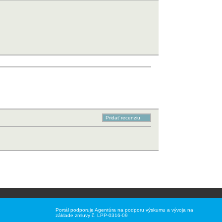
Portál podporuje Agentúra na podporu výskumu a vývoja na
základe zmluvy č. LPP-0316-09