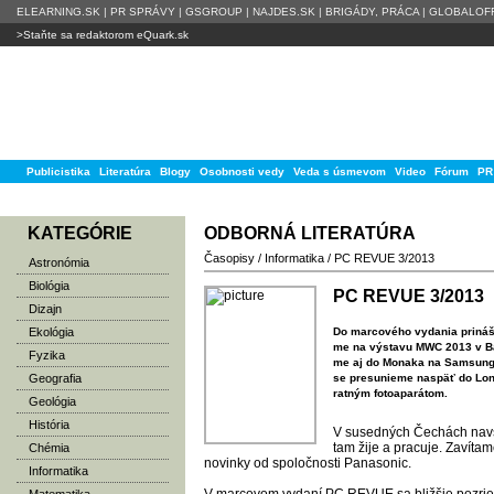
ELEARNING.SK
|
PR SPRÁVY
|
GSGROUP
|
NAJDES.SK
|
BRIGÁDY, PRÁCA
|
GLOBALOFF
>Staňte sa redaktorom eQuark.sk
Publicistika
Literatúra
Blogy
Osobnosti vedy
Veda s úsmevom
Video
Fórum
PR
KATEGÓRIE
ODBORNÁ LITERATÚRA
Časopisy
/
Informatika
/
PC REVUE 3/2013
Astronómia
Biológia
PC REVUE 3/2013
Dizajn
Ekológia
Do mar­co­vé­ho vy­da­nia pri­ná­
me na vý­sta­vu MWC 2013 v Bar­ce
Fyzika
me aj do Mo­na­ka na Sam­sung 
Geografia
se pre­su­nie­me nas­päť do Lon
rat­ným fo­toa­pa­rá­tom.
Geológia
História
V su­sed­ných Če­chách nav­š
tam ži­je a pra­cu­je. Za­ví­
Chémia
no­vin­ky od spo­loč­nos­ti Pa­na­so­nic.
Informatika