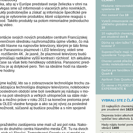
no­te­boo­ky
ČLÁNKY
a, aby aj v Euró­pe pred­sta­vil svo­je že­liez­ka v oh­ni na
Hľadanie mimozemské
e­gas sme už in­for­mo­va­li o via­ce­rých je­ho no­vin­kách,
vysielania
20
y pod­rob­nej­šie a zís­kať aj in­for­má­cie špe­ci­fic­ké pre
Ako zastaviť čas
10
ng je vy­tvo­re­nie pro­duk­tov, kto­ré vzá­jom­ne rea­gu­jú s
a pod. Ta­ké­to pro­duk­ty sa po­tom mi­mo­riad­ne jed­no­du­cho
Vyrieši zmrazovanie ox
uhličitého globálne ot
aj vi­deo.
10
10 najlepších chemick
pre znudené deti
8
zen­tá­cie svo­jich no­vých pro­duk­tov cen­trum Fran­cúz­skej
fe­ren­čnom stre­dis­ku naz­hro­maž­di­la úpl­ne všet­ko, čo má
Dýcha sa vám ťažko? 
li hlav­ne na naj­nov­šie te­le­ví­zo­ry, kto­rý­mi je tá­to fir­ma
kostola!
7
 Pa­na­so­ni­cu plaz­mo­vé i LED te­le­ví­zo­ry, vi­de­li sme
Superpočítače majú n
 roz­lí­še­ním 4K. Je jas­né, že plaz­mo­vé te­le­ví­zo­ry bu­dú
vysvetlenie Tunguskej 
ná­ša­jú ra­di­kál­ne vy­šší kon­trast i rých­losť. Ich ak­tuál­na
Chemici urobili dôležitý
ča­se sa však tie­to hen­di­ke­py od­strá­nia. Pa­na­so­nic pred­
vzniku molekulárneho 
as­ťou je aj do­ty­ko­vé pe­ro. Ten sa ideál­ne ho­dí na sta­veb­
ve ho­di­ny.
Darček pre fanúšikov 
Quark
6
Aprílové číslo Quarku
­me kaž­dý, kto sa o zob­ra­zo­va­cie tech­no­ló­gie tro­chu za­
Čo vieme o FILADEL
­jú­ca tech­no­ló­gia dis­ple­jov te­le­ví­zo­rov, no­te­boo­kov
EXPERIMENTE
6
 V pos­led­nom ob­do­bí sme bo­li sved­ka­mi jej nás­tu­pu v mo­
nie na po­li stred­ných a veľ­kých uh­lo­prie­čok sa stá­le már­
 a mož­no prá­ve v ro­ku 2013 sa ko­neč­ne pre­lo­mia pr­vé
VYBRALI STE Z Č
gia OLED vlas­tne fun­gu­je a ako sa jej vý­voj za pos­led­né
10 najlepších chemick
mož­nos­ti, sú­čas­né aj bu­dú­ce pou­ži­tie a s ním spo­je­né
pre znudené deti
1623
Depresia bráni alkohol
vydržať bez alkoholu
1
 praž­ské­ho za­stú­pe­nia sme ma­li už asi pol ro­ka. Na­ko­
Hady nájdu korisť po
vibrácií
1400
í­chov do dru­hé­ho cen­tra hlav­né­ho mes­ta ČR. Tu na dvoch