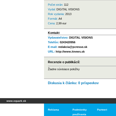
Počet strán:
112
Vydal:
DIGITAL VISIONS
Rok vydania:
2013
Formát:
A4
Cena:
2,99 eur
Kontakt
Vydavateľstvo:
DIGITAL VISIONS
Telefón:
0243420956
E-mail:
redakcia@pcrevue.sk
URL:
http://www.itnews.sk
Recenzie o publikácií:
Žiadne súvisiace položky
Diskusia k článku: 0 príspevkov
www.equark.sk
Reklama
Podmienky
Partneri
používania