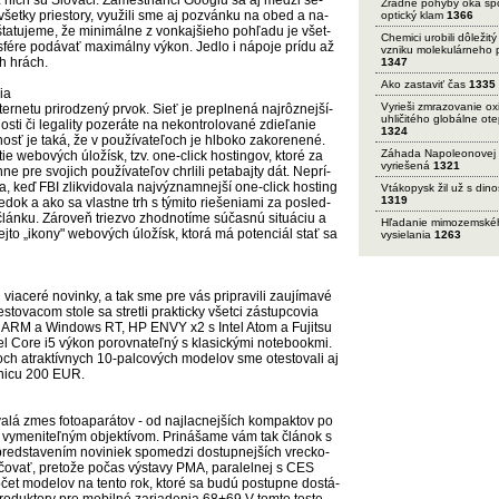
 z nich sú Slo­vá­ci. Za­mes­tnan­ci Goog­lu sa aj me­dzi se­
Zradné pohyby oka sp
všet­ky pries­to­ry, vy­uži­li sme aj poz­ván­ku na obed a na­
optický klam
1366
n­šta­tu­je­me, že mi­ni­mál­ne z von­kaj­šie­ho poh­ľa­du je všet­
Chemici urobili dôležitý
s­fé­re po­dá­vať maximál­ny vý­kon. Jed­lo i ná­po­je prí­du až
vzniku molekulárneho 
ch hrách.
1347
Ako zastaviť čas
1335
cia
Vyrieši zmrazovanie ox
ter­ne­tu pri­ro­dze­ný pr­vok. Sieť je prepl­ne­ná naj­rôz­nej­ší­
uhličitého globálne ot
ti či le­ga­li­ty po­ze­rá­te na ne­kon­tro­lo­va­né zdie­ľa­nie
1324
sť je ta­ká, že v pou­ží­va­te­ľoch je hl­bo­ko za­ko­re­ne­né.
Záhada Napoleonovej 
i­tie webo­vých úlo­žísk, tzv. one-click hos­tin­gov, kto­ré za
vyriešená
1321
ne pre svo­jich pou­ží­va­te­ľov chrli­li pe­ta­baj­ty dát. Nep­rí­
a, keď FBI zlik­vi­do­va­la naj­výz­nam­nej­ší one-click hos­ting
Vtákopysk žil už s din
1319
dok a ako sa vlas­tne trh s tý­mi­to rie­še­nia­mi za pos­led­
án­ku. Zá­ro­veň triez­vo zhod­no­tí­me sú­čas­nú si­tuáciu a
Hľadanie mimozemské
tej­to „iko­ny" webo­vých úlo­žísk, kto­rá má po­ten­ciál stať sa
vysielania
1263
 via­ce­ré no­vin­ky, a tak sme pre vás prip­ra­vi­li za­ují­ma­vé
s­to­va­com sto­le sa stret­li prak­tic­ky všet­ci zá­stup­co­via
m ARM a Win­dows RT, HP EN­VY x2 s In­tel Atom a Fu­jit­su
el Co­re i5 vý­kon po­rov­na­teľ­ný s kla­sic­ký­mi no­te­book­mi.
och at­rak­tív­nych 10-pal­co­vých mo­de­lov sme otes­to­va­li aj
ra­ni­cu 200 EUR.
a­lá zmes fo­toa­pa­rá­tov - od naj­lac­nej­ších kom­pak­tov po
s vy­me­ni­teľ­ným ob­jek­tí­vom. Pri­ná­ša­me vám tak člá­nok s
red­sta­ve­ním no­vi­niek spo­me­dzi dos­tup­nej­ších vrec­ko­
a­čo­vať, pre­to­že po­čas vý­sta­vy PMA, pa­ra­lel­nej s CES
po­čet mo­de­lov na ten­to rok, kto­ré sa bu­dú pos­tup­ne dos­tá­