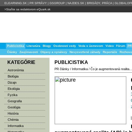
ELEARNING.SK
|
PR SPRÁVY
|
GSGROUP
|
NAJDES.SK
|
BRIGÁDY, PRÁCA
|
GLOBALOFF
>Staňte sa redaktorom eQuark.sk
Publicistika
Literatúra
Blogy
Osobnosti vedy
Veda s úsmevom
Video
Fórum
PR
Články
Zaujímavosti
Objavy a vynálezy
Nevysvetlené záhady
Reportáže
Rozhovo
KATEGÓRIE
PUBLICISTIKA
PR články
/
Informatika
/
Čo je augmentovaná realita...
Astronómia
Biológia
Dizajn
Ekológia
Fyzika
Geografia
Geológia
História
|
Chémia
Informatika