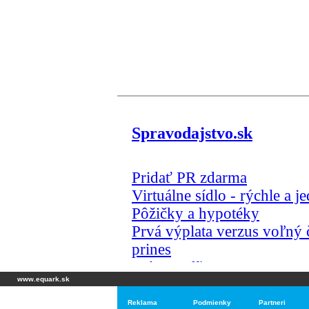
www.equark.sk
Reklama
Podmienky
Partneri