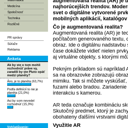
augmentovaná realita (AR) je
Matematika
najhorúcejších trendov. Moder
Medicína
svet o digitálne vytvorené pr
Spoločnosť
mobilných aplikácií, katalógov
Technika
Rozličné
Čo je augmentovaná realita?
Augmentovaná realita
(AR) je te
PR správy
počítačom generovaného textu, o
Súťaže
obraz. Ide o digitálnu nadstavbu
Reklama
čase dokážete vidieť nielen prvk
aj virtuálne objekty, s ktorými 
Anketa
Ak by ste o tom mohli
Pekným príkladom sú napríklad AR 
rozhodnúť práve vy,
zaradili by ste Pluto opäť
sa na obrazovke zobrazujú obra
medzi planéty?
mimiku. Tak si môžete vyskúšať, 
Áno, je to planéta (63,7%)
fuzami alebo bradou. Zariadenie
Podľa definícií to nie je
interakciu s kamerou.
planéta (21,0%)
Asi by som nevedel
AR teda označuje kombináciu sku
rozhodnúť (15,3%)
Skutočný predmet, ktorý je zachy
obohateny ďalšími vrstvami digitá
Využitie AR
Vyhľadávanie: