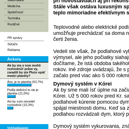
pri novostavbách aj pri rekonš
Matematika
Stále však ostáva luxusným s
Medicína
teplo mimoriadne efektívnym
Spoločnosť
Technika
Rozličné
Teplovodné alebo
elektrické pod
umožňuje prechádzať sa doma na
PR správy
čerti ženia.
Súťaže
Reklama
Vedeli ste však, že podlahové vy
výmysel, ale jeho počiatky siaha
Anketa
dočítame, že istá obdoba takéhot
Ak by ste o tom mohli
rokov. Iné zdroje uvádzajú, že 
rozhodnúť práve vy,
zaradili by ste Pluto opäť
začalo pred viac ako 5 000 rokmi
medzi planéty?
Áno, je to planéta (63,7%)
Dymový systém v Kórei
Ak by sme mali ísť úplne na zači
Podľa definícií to nie je
planéta (21,0%)
Kórei. Už 5 000 rokov pred Kr. sa
podlahové kúrenie pomocou dy
Asi by som nevedel
rozhodnúť (15,3%)
spájal miestnosti domu. Keď sa z
podlahou rozvádzali dym, ktorý p
Dymový systém vykurovania, znám
Vyhľadávanie: