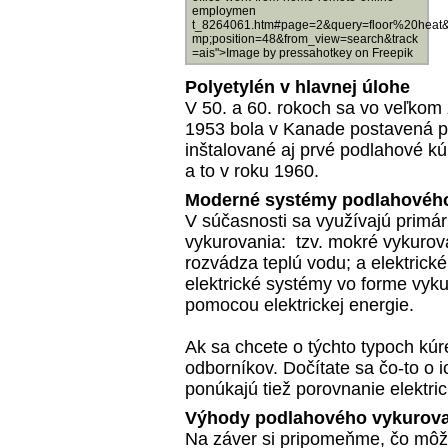
employmen
t_8264061.htm#page=2&query=floor%20heat
mp;position=48&from_view=search&track
=ais">Image by pressahotkey on Freepik
Polyetylén v hlavnej úlohe
V 50. a 60. rokoch sa vo veľkom
1953 bola v Kanade postavená pr
inštalované aj prvé podlahové k
a to v roku 1960.
Moderné systémy podlahovéh
V súčasnosti sa využívajú primá
vykurovania: tzv. mokré vykurov
rozvádza teplú vodu; a elektrick
elektrické systémy vo forme vyku
pomocou elektrickej energie.
Ak sa chcete o týchto typoch kúr
odborníkov. Dočítate sa čo-to o
ponúkajú tiež
porovnanie elektri
Výhody podlahového vykurov
Na záver si pripomeňme, čo mô