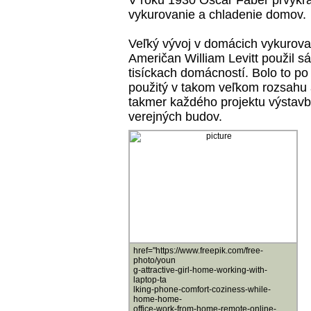
V roku 1930 Oscar Faber prvýkrá
vykurovanie a chladenie domov.
Veľký vývoj v domácich vykurova
Američan William Levitt použil s
tisíckach domácností. Bolo to po 
použitý v takom veľkom rozsahu a
takmer každého projektu výstavb
verejných budov.
href="https://www.freepik.com/free-
photo/youn
g-attractive-girl-home-working-with-
laptop-ta
lking-phone-comfort-coziness-while-
home-home-
office-work-from-home-remote-online-