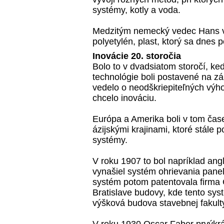
systémy, kotly a voda.
Medzitým nemecký vedec Hans v
polyetylén, plast, ktorý sa dnes 
Inovácie 20. storočia
Bolo to v dvadsiatom storočí, ke
technológie boli postavené na zá
vedelo o neodškriepiteľných
výho
chcelo inováciu.
Európa a Amerika boli v tom čas
ázijskými krajinami, ktoré stále 
systémy.
V roku 1907 to bol napríklad angl
vynašiel systém ohrievania pane
systém potom patentovala firma 
Bratislave budovy, kde tento sys
výšková budova stavebnej fakulty