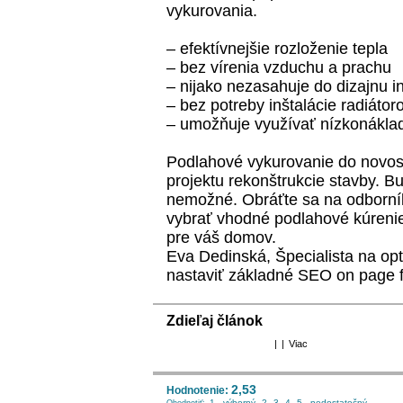
vykurovania.
– efektívnejšie rozloženie tepla
– bez vírenia vzduchu a prachu
– nijako nezasahuje do dizajnu in
– bez potreby inštalácie radiátoro
– umožňuje využívať nízkonáklad
Podlahové vykurovanie do novost
projektu rekonštrukcie stavby. Bu
nemožné. Obráťte sa na odborní
vybrať vhodné podlahové kúreni
pre váš domov.
Eva Dedinská, Špecialista na op
nastaviť základné SEO on page 
Zdieľaj článok
|
|
Viac
2,53
Hodnotenie:
1 - výborný
2
3
4
5 - nedostatočný