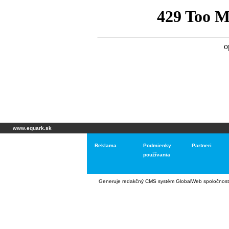
www.equark.sk
Reklama
Podmienky
Partneri
používania
Generuje
redakčný CMS systém GlobalWeb
spoločnost