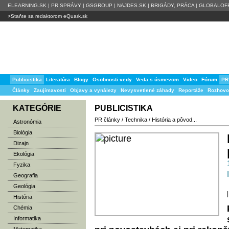
ELEARNING.SK
|
PR SPRÁVY
|
GSGROUP
|
NAJDES.SK
|
BRIGÁDY, PRÁCA
|
GLOBALOFF
>Staňte sa redaktorom eQuark.sk
Publicistika
Literatúra
Blogy
Osobnosti vedy
Veda s úsmevom
Video
Fórum
PR
Články
Zaujímavosti
Objavy a vynálezy
Nevysvetlené záhady
Reportáže
Rozhovo
KATEGÓRIE
PUBLICISTIKA
PR články
/
Technika
/
História a pôvod...
Astronómia
Biológia
Dizajn
Ekológia
Fyzika
Geografia
Geológia
|
História
Chémia
Informatika