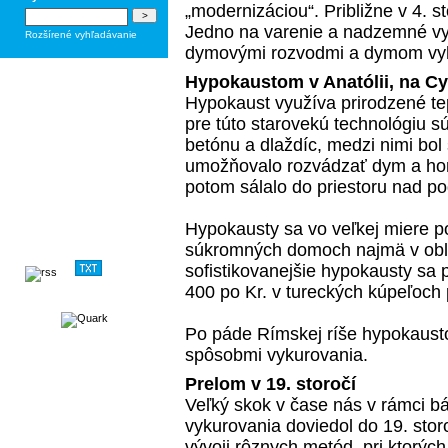
„modernizáciou“. Približne v 4. st
Jedno na varenie a nadzemné vyk
Rozšírené vyhľadávanie
dymovými rozvodmi a dymom vyh
Hypokaustom v Anatólii, na C
Hypokaust využíva prirodzené te
pre túto starovekú technológiu sú 
betónu a dlaždíc, medzi nimi bol 
umožňovalo rozvádzať dym a horú
potom sálalo do priestoru nad p
Hypokausty sa vo veľkej miere p
súkromných domoch najmä v obl
sofistikovanejšie hypokausty sa p
400 po Kr. v tureckých kúpeľoc
Po páde Rímskej ríše hypokaust
spôsobmi vykurovania.
Prelom v 19. storočí
Veľký skok v čase nás v rámci b
vykurovania doviedol do 19. sto
vývoji rôznych metód, pri ktorýc