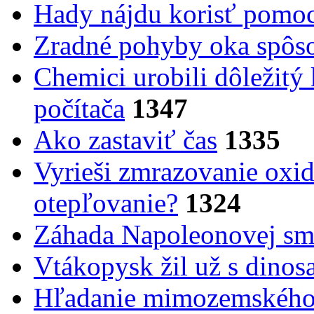
Hady nájdu korisť pomoc
Zradné pohyby oka spôs
Chemici urobili dôležitý
počítača
1347
Ako zastaviť čas
1335
Vyrieši zmrazovanie oxid
otepľovanie?
1324
Záhada Napoleonovej smr
Vtákopysk žil už s dinos
Hľadanie mimozemského 