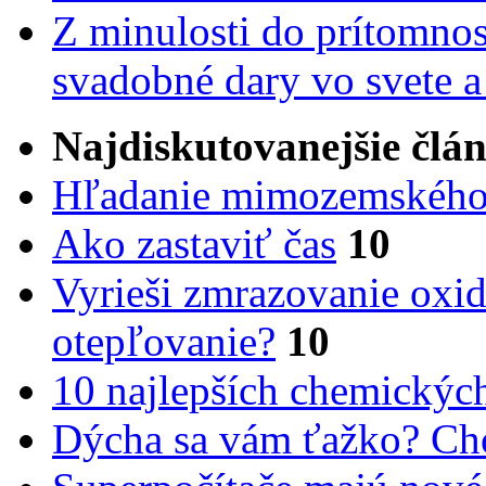
Z minulosti do prítomnost
svadobné dary vo svete 
Najdiskutovanejšie člá
Hľadanie mimozemského 
Ako zastaviť čas
10
Vyrieši zmrazovanie oxid
otepľovanie?
10
10 najlepších chemickýc
Dýcha sa vám ťažko? Cho