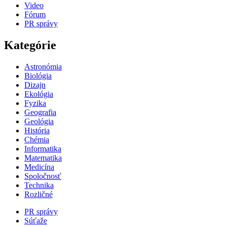
Video
Fórum
PR správy
Kategórie
Astronómia
Biológia
Dizajn
Ekológia
Fyzika
Geografia
Geológia
História
Chémia
Informatika
Matematika
Medicína
Spoločnosť
Technika
Rozličné
PR správy
Súťaže