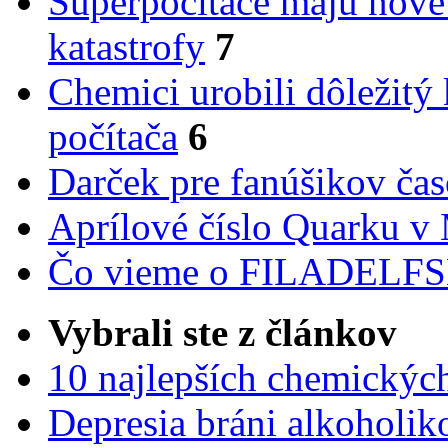
Superpočítače majú nové
katastrofy
7
Chemici urobili dôležitý
počítača
6
Darček pre fanúšikov ča
Aprílové číslo Quarku v
Čo vieme o FILADEL
Vybrali ste z článkov
10 najlepších chemickýc
Depresia bráni alkoholi