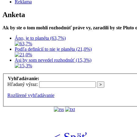
Reklama
Anketa
Ak by ste o tom mohli rozhodnúť práve vy, zaradili by ste Pluto
Áno, je to planéta (63,7%)
Podľa definícií to nie je planéta (21,0%)
Asi by som nevedel rozhodnúť (15,3%)
Vyhľadávanie:
Hľadaný výraz:
Rozšírené vyhľadávanie
< Späť