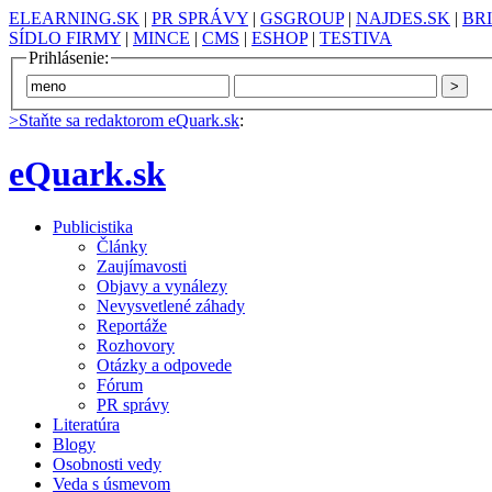
ELEARNING.SK
|
PR SPRÁVY
|
GSGROUP
|
NAJDES.SK
|
BR
SÍDLO FIRMY
|
MINCE
|
CMS
|
ESHOP
|
TESTIVA
Prihlásenie:
>Staňte sa redaktorom eQuark.sk
:
eQuark.sk
Publicistika
Články
Zaujímavosti
Objavy a vynálezy
Nevysvetlené záhady
Reportáže
Rozhovory
Otázky a odpovede
Fórum
PR správy
Literatúra
Blogy
Osobnosti vedy
Veda s úsmevom