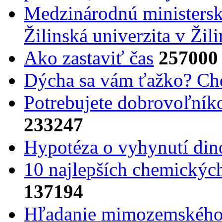
Medzinárodnú ministers
Žilinská univerzita v Žili
Ako zastaviť čas
257000
Dýcha sa vám ťažko? Cho
Potrebujet​e dobrovoľník
233247
Hypotéza o vyhynutí din
10 najlepších chemickýc
137194
Hľadanie mimozemského 