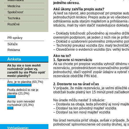
Matematika
jedného okresu.
Medicína
Aké úkony zahŕňa prepis auta?
Spoločnosť
Aj keď sa
návod, ako postupovať pri prepise aut
jednoduchých krokov. Prepis auta je vo všeobecn
Technika
odhlásenia auta starým majiteľom a prihlásenia
Rozličné
situáciu, mali by vám stačiť nasledujúce doklady
– Doklady totožnosti: pôvodného aj nového drži
overeným podpisom, ak jeden z nich nie je príto
PR správy
– Doklad o uzatvorení povinného zmluvného poi
Súťaže
– Technický preukaz vozidla (tzv. malý techničák
– Osvedčenie o evidencii vozidla (tzv. veľký tech
Reklama
Ako na to?
Anketa
1. Spravte si rezerváciu
Ak sa chcete pri prepise vozidla vyhnúť dlhému 
Ak by ste o tom mohli
rezerváciu, prostredníctvom rezervačného portál
rozhodnúť práve vy,
jednoduchý, stačí vyplniť zopár údajov a vybrať
zaradili by ste Pluto opäť
medzi planéty?
rezervácie obdržíte PIN kód.
Áno, je to planéta (63,7%)
2. Dostavte sa na úrad včas
V prípade, že máte rezerváciu, je veľmi dôležité 
Podľa definícií to nie je
obdržali bude platný len 15 minút pred začiatko
planéta (21,0%)
Na úrade môžu nastať 3 situácie:
Asi by som nevedel
– Dostavia sa obaja, teda pôvodný aj nový majite
rozhodnúť (15,3%)
– Dostaví sa len pôvodný majiteľ vozidla
– Dostaví sa len nový majiteľ vozidla
Na úrad nemusia prísť obaja, avšak v prípade, 
potrebovať splnomocnenie od osoby druhej, aj
Vyhľadávanie: