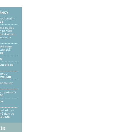
LÁNKY
vací systém
28
ania údajov
 ponúkli
a diverzitu
mesiacov
skú cenu
ilinská
01
00
Choďte do
íkov v
233248
inosaurov
ých pokusov
94
ho
sti: Ako sa
bné dary vo
106124
ŠIE