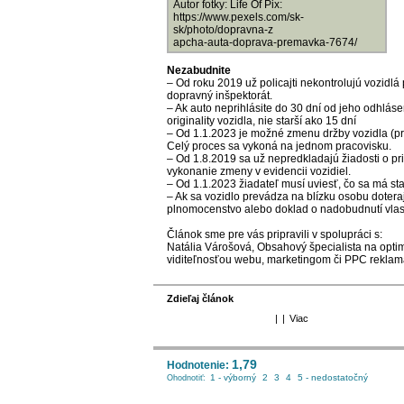
Autor fotky: Life Of Pix:
https://www.pexels.com/sk-
sk/photo/dopravna-z
apcha-auta-doprava-premavka-7674/
Nezabudnite
– Od roku 2019 už policajti nekontrolujú vozidlá 
dopravný inšpektorát.
– Ak auto neprihlásite do 30 dní od jeho odhláse
originality vozidla, nie starší ako 15 dní
– Od 1.1.2023 je možné zmenu držby vozidla (p
Celý proces sa vykoná na jednom pracovisku.
– Od 1.8.2019 sa už nepredkladajú žiadosti o pri
vykonanie zmeny v evidencii vozidiel.
– Od 1.1.2023 žiadateľ musí uviesť, čo sa má st
– Ak sa vozidlo prevádza na blízku osobu dotera
plnomocenstvo alebo doklad o nadobudnutí vlas
Článok sme pre vás pripravili v spolupráci s:
Natália Várošová, Obsahový špecialista na op
viditeľnosťou webu, marketingom či
PPC reklam
Zdieľaj článok
|
|
Viac
1,79
Hodnotenie:
1 - výborný
2
3
4
5 - nedostatočný
Ohodnotiť: