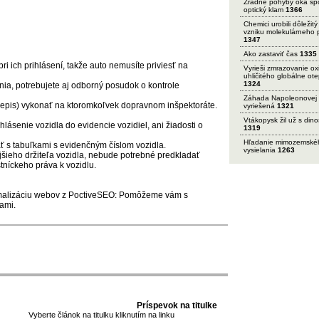
Zradné pohyby oka sp
optický klam
1366
Chemici urobili dôležitý
vzniku molekulárneho 
1347
Ako zastaviť čas
1335
pri ich prihlásení, takže auto nemusíte priviesť na
Vyrieši zmrazovanie ox
uhličitého globálne ot
1324
nia, potrebujete aj odborný posudok o kontrole
Záhada Napoleonovej 
repis) vykonať na ktoromkoľvek dopravnom inšpektoráte.
vyriešená
1321
Vtákopysk žil už s din
hlásenie vozidla do evidencie vozidiel, ani žiadosti o
1319
Hľadanie mimozemské
ať s tabuľkami s evidenčným číslom vozidla.
vysielania
1263
jšieho držiteľa vozidla, nebude potrebné predkladať
tníckeho práva k vozidlu.
timalizáciu webov z PoctiveSEO: Pomôžeme vám s
ami
.
Príspevok na titulke
Vyberte článok na titulku kliknutím na linku