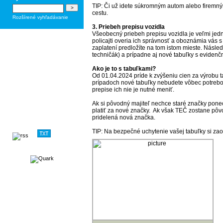
TIP: Či už idete súkromným autom alebo firemným
cestu
.
Rozšírené vyhľadávanie
3. Priebeh prepisu vozidla
Všeobecný priebeh prepisu vozidla je veľmi jedn
policajti overia ich správnosť a oboznámia vás s
zaplatení predložíte na tom istom mieste. Násle
techničák) a prípadne aj nové tabuľky s evidenč
Ako je to s tabuľkami?
Od 01.04.2024 príde k zvýšeniu cien za výrobu 
prípadoch nové tabuľky nebudete vôbec potrebov
prepise ich nie je nutné meniť.
Ak si pôvodný majiteľ nechce staré značky pone
platiť za nové značky. Ak však TEČ zostane pôv
pridelená nová značka.
TIP: Na bezpečné uchytenie vašej tabuľky si zao