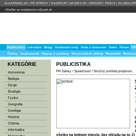
ELEARNING.SK
|
PR SPRÁVY
|
GSGROUP
|
NAJDES.SK
|
BRIGÁDY, PRÁCA
|
GLOBALOFF
>Staňte sa redaktorom eQuark.sk
Publicistika
Literatúra
Blogy
Osobnosti vedy
Veda s úsmevom
Video
Fórum
PR
Články
Zaujímavosti
Objavy a vynálezy
Nevysvetlené záhady
Reportáže
Rozhovo
KATEGÓRIE
PUBLICISTIKA
PR články
/
Spoločnosť
/
Stručný prehľad prepisom...
Astronómia
Biológia
Dizajn
Ekológia
Fyzika
Geografia
|
Geológia
História
Chémia
Informatika
všetko na jednom mieste, bez ohľadu na to, či