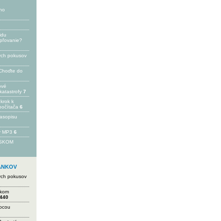
ho
idu
epľovanie?
ých pokusov
Choďte do
ové
katastrofy
7
 krok k
počítača
6
časopisu
 v MP3
6
FSKOM
LÁNKOV
ých pokusov
ikom
440
mocou