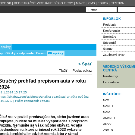
ICE.SK
|
REGISTRAČNÉ VIRTUÁlNE SÍDLO FIRMY
|
MINCE
|
CMS
|
ESHOP
|
TESTIVA
INFOBLOK
Podujatia
Konferencie
Semináre
Štipendiá
 správy
Granty
ry
Otázky a odpovede
Fórum
PR správy
Zaujímavé linky
< Späť
VEDECKO VÝSKUM
CENTRÁ
Tlačiť
Poslať odkaz
Inkubátory
Stručný prehľad prepisom auta v roku
Laboratórie
2024
18.1.2024 15:17:25 |
INŠTITÚCIE
https://pixabay.com/cs/photos/značka-poznávací-značka-evč-špz-
SAV
7401373/ | Počet zobrazení: 16636x
SANET
SAIA
Či už ste v pozícií predávajúceho, alebo jazdené auto
AMAVET
kupujete, budete sa musieť vysporiadať s prepisom
APVV
vozidla. Nemusíte sa však ničoho obávať, vďaka
zjednodušeniu, ktoré priniesol rok 2023 vybavíte
ZSVTS
 predaj prebiehal medzi okresmi alebo v rámci