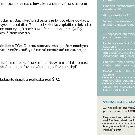
ČLÁNKY
, prečítajte si naše
tipy, ako sa pripraviť na služobnú
Hľadanie mimozemské
vysielania
20
Ako zastaviť čas
10
oduchý. Stačí, keď predložíte všetky potrebné doklady,
Vyrieši zmrazovanie ox
 výškou poplatku. Ten hneď v kiosku zaplatíte a doklad o
uhličitého globálne ot
10
dne vám vydajú nové osvedčenie o evidencií (veľký
ným číslom vozidla.
10 najlepších chemick
pre znudené deti
8
Dýcha sa vám ťažko? 
tabuliek s EČV. Dobrou správou, však je, že v mnohých
kostola!
7
ať. Keďže značky už nie sú naviazané na okresy, pri
Superpočítače majú n
vysvetlenie Tunguskej 
Chemici urobili dôležitý
chať, môžu zostať na vozidle. Nový majiteľ tak nemusí
vzniku molekulárneho 
odnému majiteľovi, novému majiteľovi musí byť
Darček pre fanúšikov 
Quark
6
bstarajte
držiak a podložku pod ŠPZ
.
Aprílové číslo Quarku
Čo vieme o FILADEL
EXPERIMENTE
6
VYBRALI STE Z Č
10 najlepších chemick
pre znudené deti
1623
Depresia bráni alkohol
vydržať bez alkoholu
1
Hady nájdu korisť po
vibrácií
1400