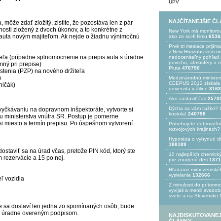
UPV
NAJČÍTANEJŠIE Č
a
, môže zdať zložitý, zistíte, že pozostáva len z pár
osti zložený z dvoch úkonov, a to konkrétne z
New York má monitoro
 auta novým majiteľom. Ak nejde o žiadnu výnimočnú
ako zo sci-fi filmu
6536
.
Prvé tri mesiace prijím
z New Horizons vedcom
teľa (prípadne splnomocnenie na prepis auta s úradne
nedoceniteľný pohľad n
povrchu, atmosféry a 
mný pri prepise)
Pluta
470790
stenia (PZP) na nového držiteľa
)
Medzinárodnú minister
CEEPUS 2012 získala Ž
ničák)
univerzita v Žiline
3163
Ako zastaviť čas
2570
Dýcha sa vám ťažko? 
vyčkávaniu na dopravnom inšpektoráte, vytvorte si
kostola!
240798
u ministerstva vnútra SR. Postup je pomerne
 si miesto a termín prepisu. Po úspešnom vytvorení
Potrebujet​e dobrovoľn
rozvojovýc​h krajinách?
Hypotéza o vyhynutí d
188189
dostaviť sa na úrad včas, pretože PIN kód, ktorý ste
10 najlepších chemick
m rezervácie a 15 po nej.
pre znudené deti
1371
Hľadanie mimozemské
vysielania
132666
ľ vozidla
Z minulosti do prítomno
vyvíjali a menili svado
svete a na Slovensku
že sa dostaví len jedna zo spomínaných osôb, bude
 s úradne overeným podpisom.
NAJDISKUTOVANEJ