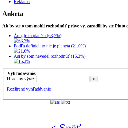
Reklama
Anketa
Ak by ste o tom mohli rozhodnúť práve vy, zaradili by ste Pluto
Áno, je to planéta (63,7%)
Podľa definícií to nie je planéta (21,0%)
Asi by som nevedel rozhodnúť (15,3%)
Vyhľadávanie:
Hľadaný výraz:
Rozšírené vyhľadávanie
< Späť