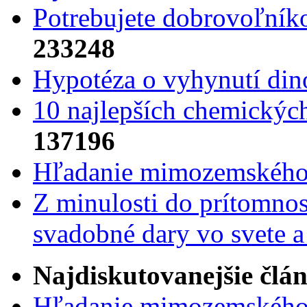
Potrebujet​e dobrovoľník
233248
Hypotéza o vyhynutí din
10 najlepších chemickýc
137196
Hľadanie mimozemského 
Z minulosti do prítomnost
svadobné dary vo svete 
Najdiskutovanejšie člá
Hľadanie mimozemského 