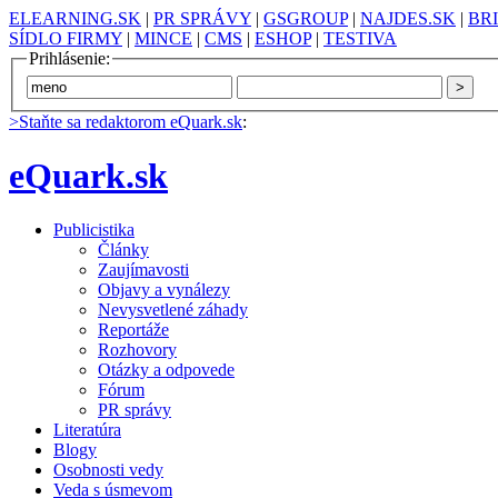
ELEARNING.SK
|
PR SPRÁVY
|
GSGROUP
|
NAJDES.SK
|
BR
SÍDLO FIRMY
|
MINCE
|
CMS
|
ESHOP
|
TESTIVA
Prihlásenie:
>Staňte sa redaktorom eQuark.sk
:
eQuark.sk
Publicistika
Články
Zaujímavosti
Objavy a vynálezy
Nevysvetlené záhady
Reportáže
Rozhovory
Otázky a odpovede
Fórum
PR správy
Literatúra
Blogy
Osobnosti vedy
Veda s úsmevom