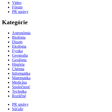
Video
Fórum
PR správy
Kategórie
Astronómia
Biológia
Dizajn
Ekológia
Fyzika
Geografia
Geológia
História
Chémia
Informatika
Matematika
Medicína
Spoločnosť
Technika
Rozličné
PR správy
Súťaže