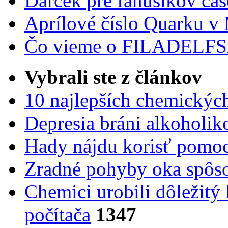
Darček pre fanúšikov ča
Aprílové číslo Quarku v
Čo vieme o FILADEL
Vybrali ste z článkov
10 najlepších chemickýc
Depresia bráni alkoholi
Hady nájdu korisť pomoc
Zradné pohyby oka spôs
Chemici urobili dôležitý
počítača
1347