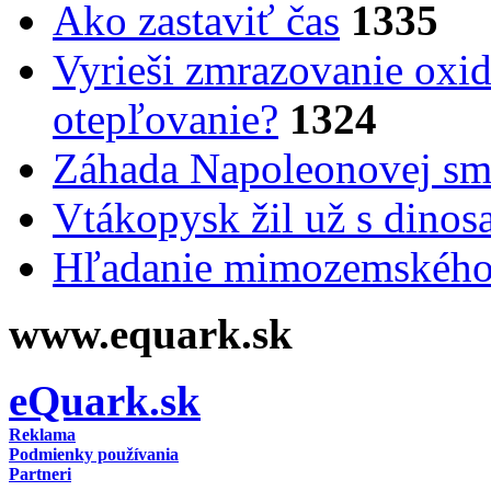
Ako zastaviť čas
1335
Vyrieši zmrazovanie oxid
otepľovanie?
1324
Záhada Napoleonovej smr
Vtákopysk žil už s dinos
Hľadanie mimozemského 
www.equark.sk
eQuark.sk
Reklama
Podmienky používania
Partneri