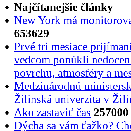
Najčítanejšie články
New York má monitorovac
653629
Prvé tri mesiace prijíma
vedcom ponúkli nedoceni
povrchu, atmosféry a mes
Medzinárodnú ministers
Žilinská univerzita v Žili
Ako zastaviť čas
257000
Dýcha sa vám ťažko? Cho