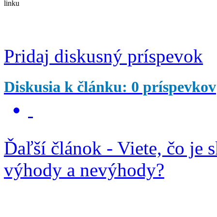
linku
Pridaj diskusný príspevok
Diskusia k článku: 0 príspevkov
Ďaľší článok - Viete, čo je 
výhody a nevýhody?