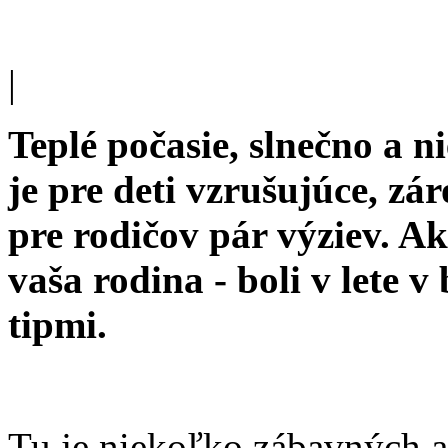
|
Teplé počasie, slnečno a 
je pre deti vzrušujúce, zá
pre rodičov pár výziev. Ak 
vaša rodina - boli v lete v
tipmi.
Tu je niekoľko zábavných ak