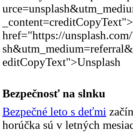
urce=unsplash&utm_mediu
_content=creditCopyText"
href="https://unsplash.co
sh&utm_medium=referral&
editCopyText">Unsplash
Bezpečnosť na slnku
Bezpečné leto s deťmi
začín
horúčka sú v letných mesia