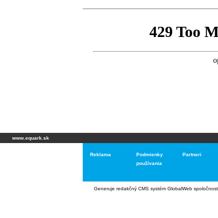
www.equark.sk
Reklama
Podmienky
Partneri
používania
Generuje
redakčný CMS systém GlobalWeb
spoločnost