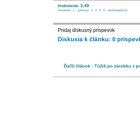
3,49
Hodnotenie:
1 - výborný
2
3
4
5 - nedostatočný
Ohodnotiť:
Pridaj diskusný príspevok
Diskusia k článku: 0 príspe
Ďaľší článok - Túžiš po zárobku z p