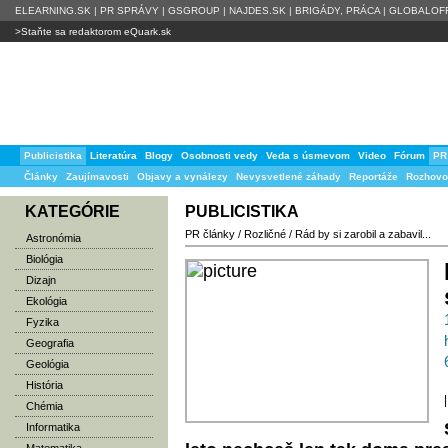
ELEARNING.SK
|
PR SPRÁVY
|
GSGROUP
|
NAJDES.SK
|
BRIGÁDY, PRÁCA
|
GLOBALOFF
>Staňte sa redaktorom eQuark.sk
Publicistika
Literatúra
Blogy
Osobnosti vedy
Veda s úsmevom
Video
Fórum
PR
Články
Zaujímavosti
Objavy a vynálezy
Nevysvetlené záhady
Reportáže
Rozhovo
KATEGÓRIE
PUBLICISTIKA
PR články
/
Rozličné
/
Rád by si zarobil a zabavil...
Astronómia
Biológia
Dizajn
Ekológia
Fyzika
Geografia
Geológia
História
|
Chémia
Informatika