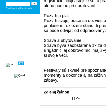
registrácie. Najčastejšie sú to 
alebo pomoc pri upratovaní.
Rozšírené vyhľadávanie
Rozvrh a plat
Rozvrh svojej práce sa dozvieš 
prihlásení, rozložení stanu, ti pr
sa bude odvíjať od odpracovanýc
Strava a ubytovanie
Strava býva zaobstaraná 1x za d
Brigádnici aj dobrovoľníci majú 
si svoje veci.
Festivaly sú skvelé pre spoznani
momenty a dokonca aj na záživnú
zábavy.
Zdieľaj článok
|
|
Viac