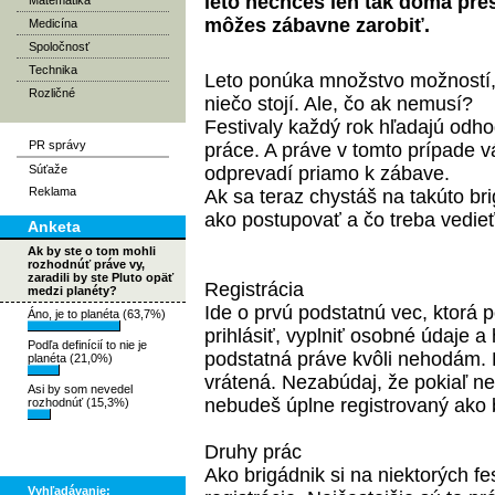
leto nechceš len tak doma pres
Matematika
môžes zábavne zarobiť.
Medicína
Spoločnosť
Technika
Leto ponúka množstvo možností,
Rozličné
niečo stojí. Ale, čo ak nemusí?
Festivaly každý rok hľadajú odho
PR správy
práce. A práve v tomto prípade v
Súťaže
odprevadí priamo k zábave.
Reklama
Ak sa teraz chystáš na takúto bri
ako postupovať a čo treba vedie
Anketa
Ak by ste o tom mohli
rozhodnúť práve vy,
zaradili by ste Pluto opäť
Registrácia
medzi planéty?
Ide o prvú podstatnú vec, ktorá 
Áno, je to planéta (63,7%)
prihlásiť, vyplniť osobné údaje a 
Podľa definícií to nie je
podstatná práve kvôli nehodám. 
planéta (21,0%)
vrátená. Nezabúdaj, že pokiaľ n
Asi by som nevedel
nebudeš úplne registrovaný ako 
rozhodnúť (15,3%)
Druhy prác
Ako brigádnik si na niektorých f
Vyhľadávanie: