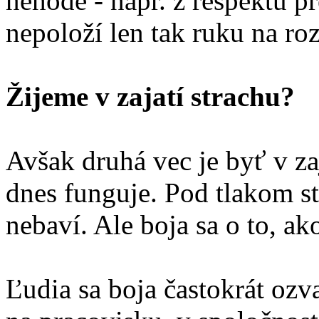
nehode - napr. z rešpektu pr
nepoloží len tak ruku na ro
Žijeme v zajatí strachu?
Avšak druhá vec je byť v za
dnes funguje. Pod tlakom st
nebaví. Ale boja sa o to, ak
Ľudia sa boja častokrát ozva