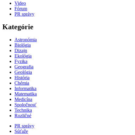
Video
Fórum
PR správy
Kategórie
Astronómia
Biológia
Dizajn
Ekológia
Fyzika
Geografia
Geológia
História
Chémia
Informatika
Matematika
Medicína
Spoločnosť
Technika
Rozličné
PR správy
Súťaže