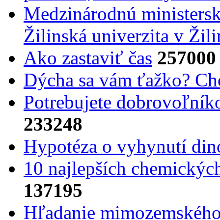
Medzinárodnú ministers
Žilinská univerzita v Žili
Ako zastaviť čas
257000
Dýcha sa vám ťažko? Cho
Potrebujet​e dobrovoľník
233248
Hypotéza o vyhynutí din
10 najlepších chemickýc
137195
Hľadanie mimozemského 