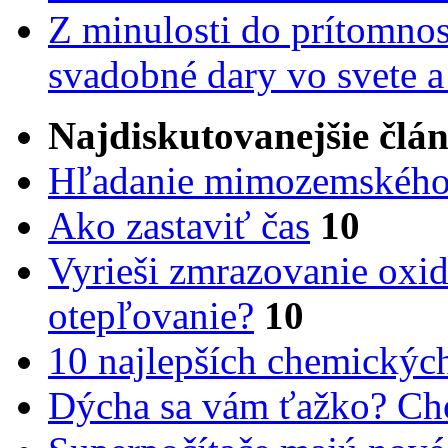
Z minulosti do prítomnost
svadobné dary vo svete 
Najdiskutovanejšie člá
Hľadanie mimozemského 
Ako zastaviť čas
10
Vyrieši zmrazovanie oxid
otepľovanie?
10
10 najlepších chemickýc
Dýcha sa vám ťažko? Cho