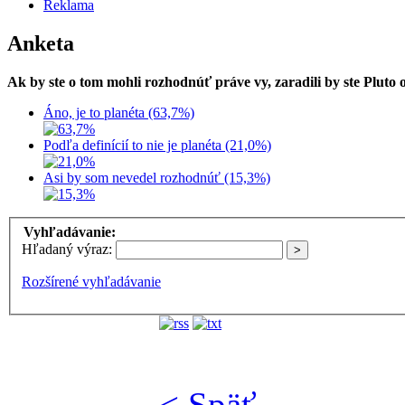
Reklama
Anketa
Ak by ste o tom mohli rozhodnúť práve vy, zaradili by ste Pluto
Áno, je to planéta (63,7%)
Podľa definícií to nie je planéta (21,0%)
Asi by som nevedel rozhodnúť (15,3%)
Vyhľadávanie:
Hľadaný výraz:
Rozšírené vyhľadávanie
< Späť