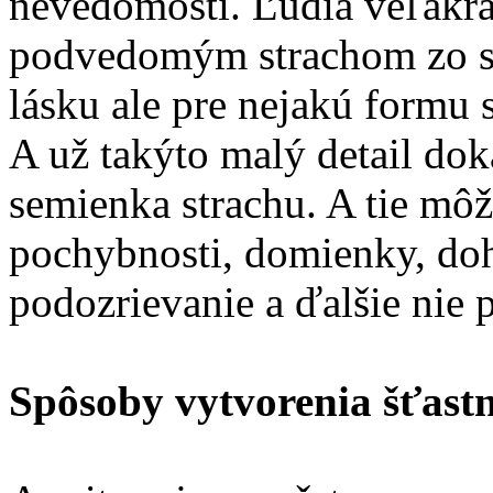
nevedomosti. Ľudia veľakrá
podvedomým strachom zo sa
lásku ale pre nejakú formu 
A už takýto malý detail do
semienka strachu. A tie môž
pochybnosti, domienky, do
podozrievanie a ďalšie nie pr
Spôsoby vytvorenia šťast