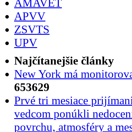
AMAVET
APVV
ZSVTS
UPV
Najčítanejšie články
New York má monitorovac
653629
Prvé tri mesiace prijíma
vedcom ponúkli nedoceni
povrchu, atmosféry a mes