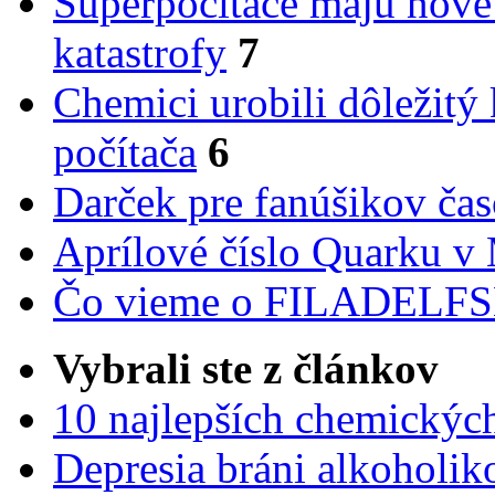
Superpočítače majú nové
katastrofy
7
Chemici urobili dôležitý
počítača
6
Darček pre fanúšikov ča
Aprílové číslo Quarku v
Čo vieme o FILADEL
Vybrali ste z článkov
10 najlepších chemickýc
Depresia bráni alkoholi