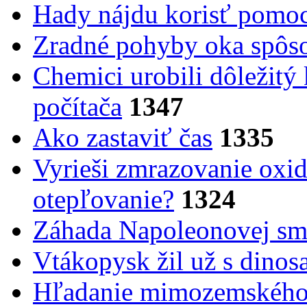
Hady nájdu korisť pomoc
Zradné pohyby oka spôs
Chemici urobili dôležitý
počítača
1347
Ako zastaviť čas
1335
Vyrieši zmrazovanie oxid
otepľovanie?
1324
Záhada Napoleonovej smr
Vtákopysk žil už s dinos
Hľadanie mimozemského 