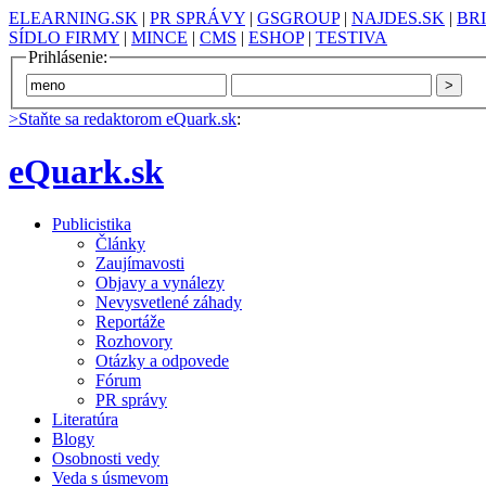
ELEARNING.SK
|
PR SPRÁVY
|
GSGROUP
|
NAJDES.SK
|
BR
SÍDLO FIRMY
|
MINCE
|
CMS
|
ESHOP
|
TESTIVA
Prihlásenie:
>Staňte sa redaktorom eQuark.sk
:
eQuark.sk
Publicistika
Články
Zaujímavosti
Objavy a vynálezy
Nevysvetlené záhady
Reportáže
Rozhovory
Otázky a odpovede
Fórum
PR správy
Literatúra
Blogy
Osobnosti vedy
Veda s úsmevom