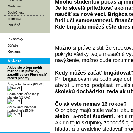
Matematika
Mnoho študentov počas aj mim
Medicína
Je to skvelá príležitosť ako n
Spoločnosť
naučiť sa nové veci. Brigáda t
Technika
ľudí učí samostatnosti, finanč
Rozličné
Kde brigádu môžeš ešte dnes
PR správy
Súťaže
Možno si práve zistil, že vreckov
Reklama
pokrylo všetky tvoje mesačné výd
navýšenie, možno bude rozumnejš
Anketa
Ak by ste o tom mohli
rozhodnúť práve vy,
Kedy môžeš začať brigádova
zaradili by ste Pluto opäť
Pri brigádovaní sa podpisuje do
medzi planéty?
aby si ju mohol podpísať musíš
Áno, je to planéta (63,7%)
školskú dochádzku, teda ak už 
Podľa definícií to nie je
planéta (21,0%)
Čo ak ešte nemáš 16 rokov?
Asi by som nevedel
O brigády majú stále väčší záuje
rozhodnúť (15,3%)
alebo 15-roční študenti.
No tí m
Ak do tejto skupinky zapadáš aj 
hľadať a pravidelne sledovať pr