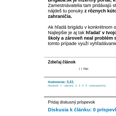
Brigada.sk
je inzertný portál, 
Zamestnávatelia tam pridávajú s
nájdeš tu ponuky
z rôznych kút
zahraničia.
Ak hľadá brigádu v konkrétnom 
Najlepšie je aj tak
hľadať v tvoj
školy a zároveň neal problém 
tomto prípade využi vyhľadávani
Zdieľaj článok
|
|
Viac
3,61
Hodnotenie:
1 - výborný
2
3
4
5 - nedostatočný
Ohodnotiť:
Pridaj diskusný príspevok
Diskusia k článku: 0 príspe