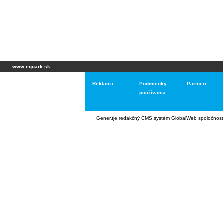
www.equark.sk
Reklama
Podmienky
Partneri
používania
Generuje
redakčný CMS systém GlobalWeb
spoločnost