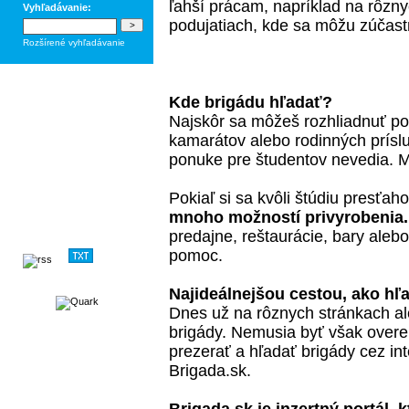
ľahší prácam, napríklad na rôzn
Vyhľadávanie:
podujatiach, kde sa môžu zúčastn
Rozšírené vyhľadávanie
Kde brigádu hľadať?
Najskôr sa môžeš rozhliadnuť po
kamarátov alebo rodinných prísluš
ponuke pre študentov nevedia. 
Pokiaľ si sa kvôli štúdiu presťa
mnoho možností privyrobenia.
predajne, reštaurácie, bary ale
pomoc.
Najideálnejšou cestou, ako hľa
Dnes už na rôznych stránkach al
brigády. Nemusia byť však over
prezerať a hľadať brigády cez int
Brigada.sk.