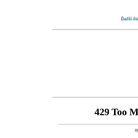
Ďaľší č