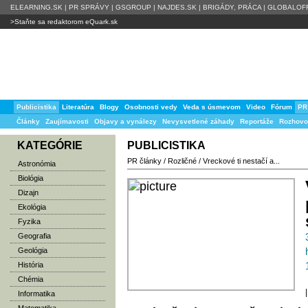
ELEARNING.SK
|
PR SPRÁVY
|
GSGROUP
|
NAJDES.SK
|
BRIGÁDY, PRÁCA
|
GLOBALOFF
>Staňte sa redaktorom eQuark.sk
Publicistika
Literatúra
Blogy
Osobnosti vedy
Veda s úsmevom
Video
Fórum
PR
Články
Zaujímavosti
Objavy a vynálezy
Nevysvetlené záhady
Reportáže
Rozhovo
KATEGÓRIE
PUBLICISTIKA
PR články
/
Rozličné
/
Vreckové ti nestačí a...
Astronómia
Biológia
Dizajn
Ekológia
Fyzika
Geografia
Geológia
História
Chémia
|
Informatika